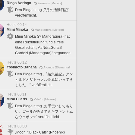
Ringo Aoringo
Zeromus [Meteor]
Den Blogeintrag „7月の活動日記“
veröffentlicht.
Heute 00:14
Mimi Minoka
Mandragora [Meteor]
Mimi Minoka (
Mandragora) hat
eine Rekrutierung für die freie
Gesellschaft „MaNdraGora'S
GardeN (Mandragora)“ begonnen.
Heute 00:12
Yosimoto Banana
Atomos [Elemental]
Den Blogeintrag „「編集後記」グン
ヒルドとザトゥノル高原にいってき
ました “ veröffentlicht.
Heute 00:11
Miral C'laris
Valefor [Meteor]
Den Blogeintrag „お手伝いしてもら
い、ゴールがみえてきたファントム
なウェポン✨“ veröffentlicht.
Heute 00:03
„Moonlit Black Cats“ (Phoenix)