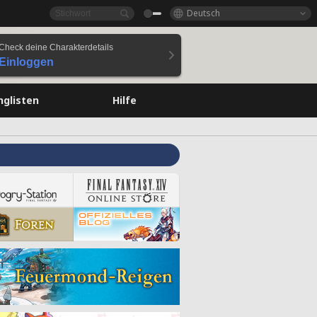
Deutsch
Check deine Charakterdetails
Einloggen
nglisten
Hilfe