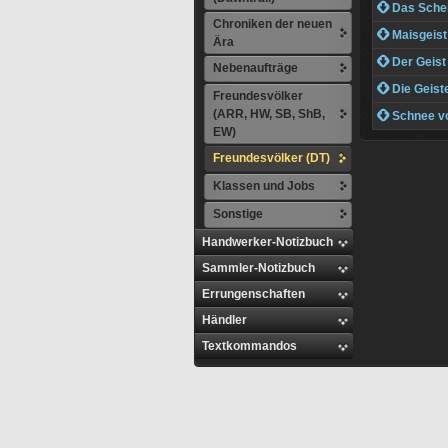
 Das Schei
Chroniken der neuen
 Maisgeist
Ära
 Der Geist w
Nebenaufträge
 Die Geister
Freundesvölker
(ARR, HW, SB, ShB,
 Schnee v
EW)
Freundesvölker (DT)
Klassen und Jobs
Sonstige
Handwerker-Notizbuch
Sammler-Notizbuch
Errungenschaften
Händler
Textkommandos