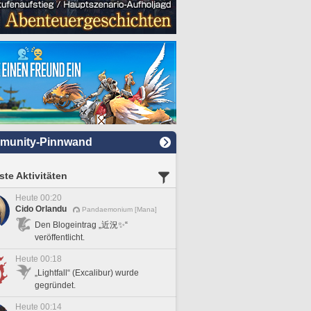
munity-Pinnwand
te Aktivitäten
Heute 00:20
Cido Orlandu
Pandaemonium [Mana]
Den Blogeintrag „近況✨“
veröffentlicht.
Heute 00:18
„Lightfall“ (Excalibur) wurde
gegründet.
Heute 00:14