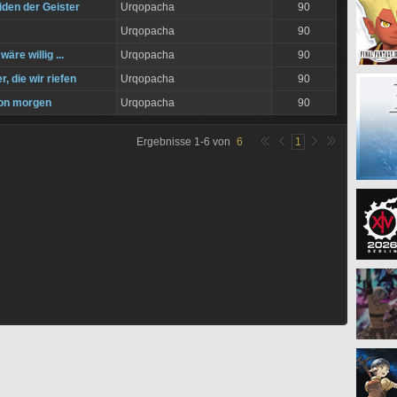
den der Geister
Urqopacha
90
Urqopacha
90
äre willig ...
Urqopacha
90
, die wir riefen
Urqopacha
90
on morgen
Urqopacha
90
Ergebnisse
1
-
6
von
6
1