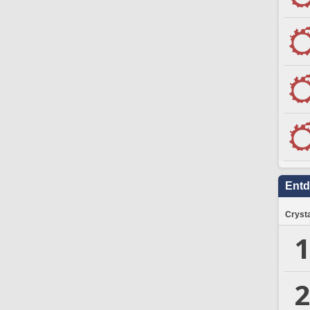
Ent
Crysta
1
2