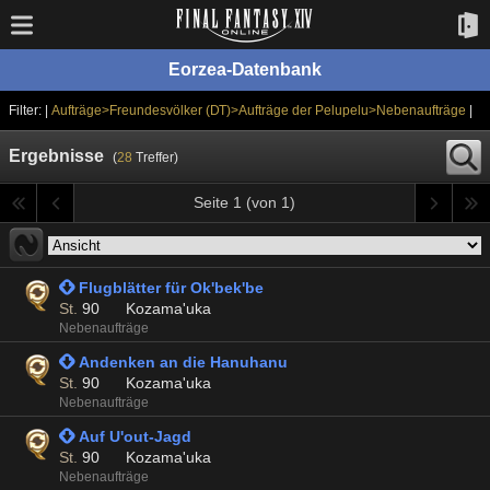
Eorzea-Datenbank
Filter: |
Aufträge>Freundesvölker (DT)>Aufträge der Pelupelu>Nebenaufträge
|
Ergebnisse
(
28
Treffer)
Seite 1 (von 1)
 Flugblätter für Ok'bek'be
St.
90
Kozama'uka
Nebenaufträge
 Andenken an die Hanuhanu
St.
90
Kozama'uka
Nebenaufträge
 Auf U'out-Jagd
St.
90
Kozama'uka
Nebenaufträge