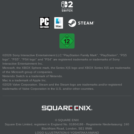
©2026 Sony Interactive Entertainment LLC."PlayStation Family Mark", "PlayStation", "PS5
logo", "PS5", "PS4 logo" and "PS4" are registered trademarks or trademarks of Sony
Interactive Entertainment Inc.
Microsoft, the XBOX Sphere mark, the Series X|S logo and XBOX Series X|S are trademarks
of the Microsoft group of companies.
Nintendo Switch is a trademark of Nintendo.
Mac is a trademark of Apple Inc.
©2026 Valve Corporation. Steam and the Steam logo are trademarks and/or registered
trademarks of Valve Corporation in the U.S. and/or other countries.
© SQUARE ENIX
Square Enix Limited, registriert in England No. 01804186 - Registrierte Niederlassung: 240
Blackfriars Road, London, SE1 8NW.
LOGO ILLUSTRATION:© YOSHITAKA AMANO