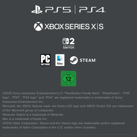
©2026 Sony Interactive Entertainment LLC."PlayStation Family Mark", "PlayStation", "PS5
logo", "PS5", "PS4 logo" and "PS4" are registered trademarks or trademarks of Sony
Interactive Entertainment Inc.
Microsoft, the XBOX Sphere mark, the Series X|S logo and XBOX Series X|S are trademarks
of the Microsoft group of companies.
Nintendo Switch is a trademark of Nintendo.
Mac is a trademark of Apple Inc.
©2026 Valve Corporation. Steam and the Steam logo are trademarks and/or registered
trademarks of Valve Corporation in the U.S. and/or other countries.