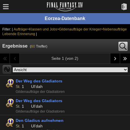
Eorzea-Datenbank
Filter: |
Aufträge>Klassen und Jobs>Gildenaufträge der Krieger>Nebenaufträge
Lebende Erinnerung
|
Ergebnisse
(
60
Treffer)
Seite 1 (von 2)
Der Weg des Gladiators
St.
1
Ul'dah
Gildenaufträge der Gladiatoren
Der Weg des Gladiators
St.
1
Ul'dah
Gildenaufträge der Gladiatoren
Den Gladius aufnehmen
St.
1
Ul'dah