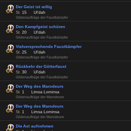
Der Geist ist willig
St.
15
Ul'dah
Gildenaufträge der Faustkämpfer
Den Kampfgeist schüren
St.
20
Ul'dah
Gildenaufträge der Faustkämpfer
Vielversprechende Faustkämpfer
St.
25
Ul'dah
Gildenaufträge der Faustkämpfer
Rückkehr der Götterfaust
St.
30
Ul'dah
Gildenaufträge der Faustkämpfer
Der Weg des Marodeurs
St.
1
Limsa Lominsa
Gildenaufträge der Marodeure
Der Weg des Marodeurs
St.
1
Limsa Lominsa
Gildenaufträge der Marodeure
Die Axt aufnehmen