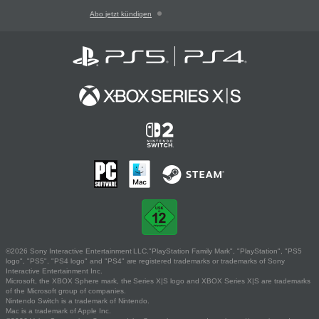
Abo jetzt kündigen
©2026 Sony Interactive Entertainment LLC."PlayStation Family Mark", "PlayStation", "PS5
logo", "PS5", "PS4 logo" and "PS4" are registered trademarks or trademarks of Sony
Interactive Entertainment Inc.
Microsoft, the XBOX Sphere mark, the Series X|S logo and XBOX Series X|S are trademarks
of the Microsoft group of companies.
Nintendo Switch is a trademark of Nintendo.
Mac is a trademark of Apple Inc.