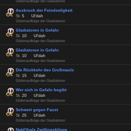
Gildenaufträge der Gladiatoren
Ausbruch der Feindseligkeit
St.
5
Ul'dah
Gildenaufträge der Gladiatoren
Gladiatoren in Gefahr
St.
10
Ul'dah
Gildenaufträge der Gladiatoren
Gladiatoren in Gefahr
St.
10
Ul'dah
Gildenaufträge der Gladiatoren
Die Rückkehr des Großmauls
St.
15
Ul'dah
Gildenaufträge der Gladiatoren
Wer sich in Gefahr begibt
St.
20
Ul'dah
Gildenaufträge der Gladiatoren
Schwert gegen Faust
St.
25
Ul'dah
Gildenaufträge der Gladiatoren
Nald'thals Zwillingsklinge