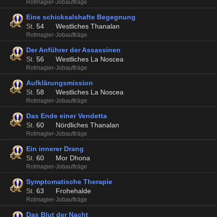
Rotmagier-Jobaufträge
Eine schicksalshafte Begegnung
St.
54
Westliches Thanalan
Rotmagier-Jobaufträge
Der Anführer der Assassinen
St.
56
Westliches La Noscea
Rotmagier-Jobaufträge
Aufklärungsmission
St.
58
Westliches La Noscea
Rotmagier-Jobaufträge
Das Ende einer Vendetta
St.
60
Nördliches Thanalan
Rotmagier-Jobaufträge
Ein innerer Drang
St.
60
Mor Dhona
Rotmagier-Jobaufträge
Symptomatische Therapie
St.
63
Frohehalde
Rotmagier-Jobaufträge
Das Blut der Nacht