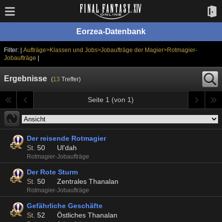
Eorzea-Datenbank
Filter: |
Aufträge>Klassen und Jobs>Jobaufträge der Magier>Rotmagier-
Jobaufträge
|
Ergebnisse
(
13
Treffer)
Seite 1 (von 1)
Der reisende Rotmagier
St.
50
Ul'dah
Rotmagier-Jobaufträge
Der Rote Sturm
St.
50
Zentrales Thanalan
Rotmagier-Jobaufträge
Gefährliche Geschäfte
St.
52
Östliches Thanalan