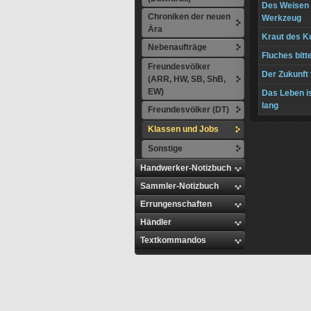
Des Weisen
Chroniken der neuen
Werkzeug
Ära
Kraut des 
Nebenaufträge
Fluches bitt
Freundesvölker
Der Zukunft 
(ARR, HW, SB, ShB,
EW)
Das Leben is
lang
Freundesvölker (DT)
Klassen und Jobs
Sonstige
Handwerker-Notizbuch
Sammler-Notizbuch
Errungenschaften
Händler
Textkommandos