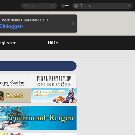
Deutsch
Check deine Charakterdetails
Einloggen
nglisten
Hilfe
e