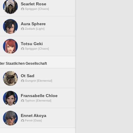
Scarlet Rose
Spriggan [Chaos]
Aura Sphere
Zodiark [Light]
Totsu Geki
Spriggan [Chaos]
er Staatlichen Gesellschaft
Ot Sad
Gungnir [Elemental]
Fransabelle Chloe
Typhon [Elemental]
Ennet Akoya
Fenrir [Gaia]