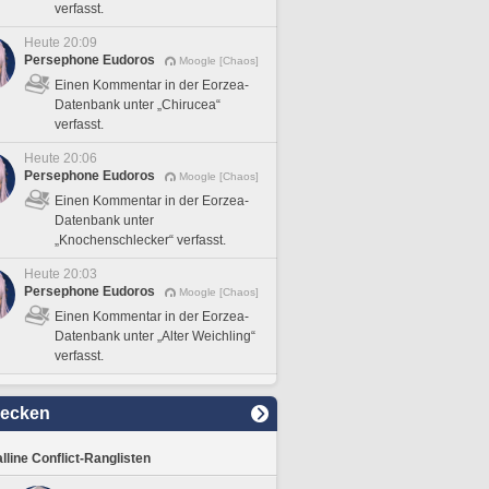
verfasst.
Heute 20:09
Persephone Eudoros
Moogle [Chaos]
Einen Kommentar in der Eorzea-
Datenbank unter „Chirucea“
verfasst.
Heute 20:06
Persephone Eudoros
Moogle [Chaos]
Einen Kommentar in der Eorzea-
Datenbank unter
„Knochenschlecker“ verfasst.
Heute 20:03
Persephone Eudoros
Moogle [Chaos]
Einen Kommentar in der Eorzea-
Datenbank unter „Alter Weichling“
verfasst.
decken
lline Conflict-Ranglisten