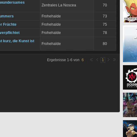
 wundersames
Zentrales La Noscea
70
Kummers
Frohehalde
73
er Früchte
Frohehalde
75
verpflichtet
Frohehalde
78
t kurz, die Kunst ist
Frohehalde
80
Ergebnisse
1
-
6
von
6
1