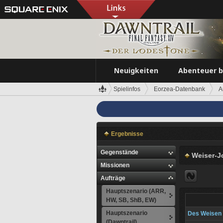
Neuigkeiten
Abenteuer 
Spielinfos
Eorzea-Datenbank
A
Ergebnisse
Gegenstände
Weiser-J
Missionen
Aufträge
Hauptszenario (ARR,
HW, SB, ShB, EW)
Hauptszenario
Des Weisen 
(Dawntrail)