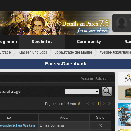
beginnen
Spielinfos
Community
Ra
ufträge
Klassen und Jobs
Jobaufträge der Magier
Weiser-Jobaufträg
Eorzea-Datenbank
Version: Patch 7.55
obaufträge
Ergebnisse
1
-
6
von
6
1
Titel
Areal
Stufe
wunderliches Wirken
Limsa Lominsa
70