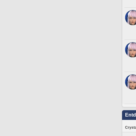
Ent
Crysta