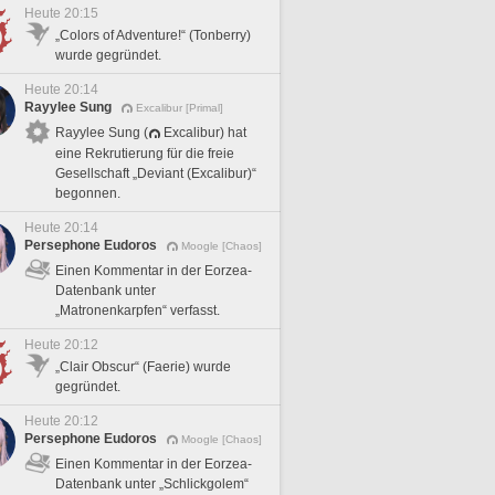
Heute 20:15
„Colors of Adventure!“ (Tonberry)
wurde gegründet.
Heute 20:14
Rayylee Sung
Excalibur [Primal]
Rayylee Sung (
Excalibur) hat
eine Rekrutierung für die freie
Gesellschaft „Deviant (Excalibur)“
begonnen.
Heute 20:14
Persephone Eudoros
Moogle [Chaos]
Einen Kommentar in der Eorzea-
Datenbank unter
„Matronenkarpfen“ verfasst.
Heute 20:12
„Clair Obscur“ (Faerie) wurde
gegründet.
Heute 20:12
Persephone Eudoros
Moogle [Chaos]
Einen Kommentar in der Eorzea-
Datenbank unter „Schlickgolem“