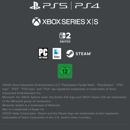
©2026 Sony Interactive Entertainment LLC."PlayStation Family Mark", "PlayStation", "PS5
logo", "PS5", "PS4 logo" and "PS4" are registered trademarks or trademarks of Sony
Interactive Entertainment Inc.
Microsoft, the XBOX Sphere mark, the Series X|S logo and XBOX Series X|S are trademarks
of the Microsoft group of companies.
Nintendo Switch is a trademark of Nintendo.
Mac is a trademark of Apple Inc.
©2026 Valve Corporation. Steam and the Steam logo are trademarks and/or registered
trademarks of Valve Corporation in the U.S. and/or other countries.