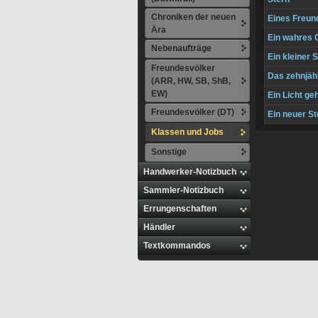
Chroniken der neuen
Eines Freun
Ära
Ein wahres 
Nebenaufträge
Ein kleiner 
Freundesvölker
Das zehnjäh
(ARR, HW, SB, ShB,
EW)
Ein Licht geh
Freundesvölker (DT)
Ein neuer S
Klassen und Jobs
Sonstige
Handwerker-Notizbuch
Sammler-Notizbuch
Errungenschaften
Händler
Textkommandos