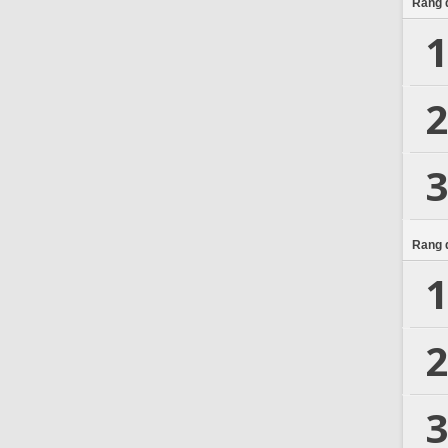
Rang d
1
2
3
Rang d
1
2
3