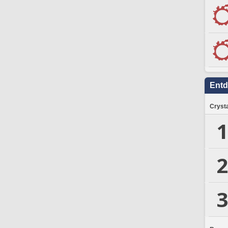
Ent
Crysta
1
2
3