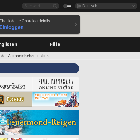
Deutsch
Check deine Charakterdetails
Einloggen
nglisten
Hilfe
 des Astronomischen Instituts