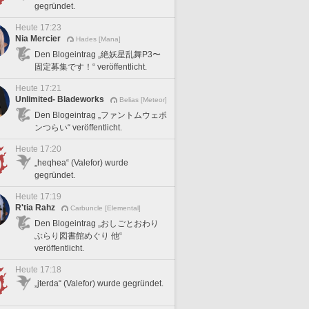
gegründet.
Heute 17:23
Nia Mercier
Hades [Mana]
Den Blogeintrag „絶妖星乱舞P3〜
固定募集です！“ veröffentlicht.
Heute 17:21
Unlimited- Bladeworks
Belias [Meteor]
Den Blogeintrag „ファントムウェポ
ンつらい“ veröffentlicht.
Heute 17:20
„heqhea“ (Valefor) wurde
gegründet.
Heute 17:19
R'tia Rahz
Carbuncle [Elemental]
Den Blogeintrag „おしごとおわり
ぶらり図書館めぐり 他“
veröffentlicht.
Heute 17:18
„jterda“ (Valefor) wurde gegründet.