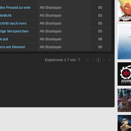
des Freund zu sein
Alt-Sharlayan
80
Gedicht
Alt-Sharlayan
83
Schritt nach vorn
Alt-Sharlayan
85
rige Versprechen
Alt-Sharlayan
85
t auf
Alt-Sharlayan
88
tern am Himmel
Alt-Sharlayan
90
Ergebnisse
1
-
7
von
7
1