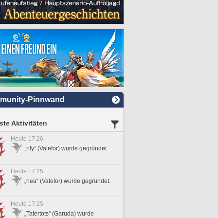
munity-Pinnwand
te Aktivitäten
Heute 17:26
„rily“ (Valefor) wurde gegründet.
Heute 17:25
„hea“ (Valefor) wurde gegründet.
Heute 17:25
„Tatertots“ (Garuda) wurde