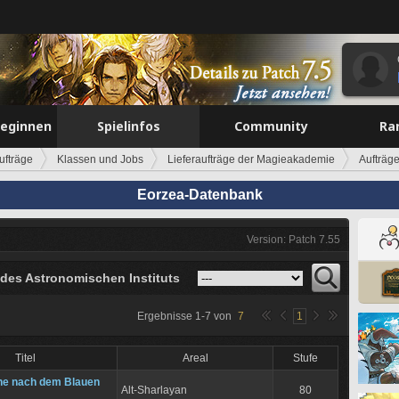
beginnen
Spielinfos
Community
Ra
ufträge
Klassen und Jobs
Lieferaufträge der Magieakademie
Aufträge
Eorzea-Datenbank
Version: Patch 7.55
 des Astronomischen Instituts
Ergebnisse
1
-
7
von
7
1
Titel
Areal
Stufe
he nach dem Blauen
Alt-Sharlayan
80