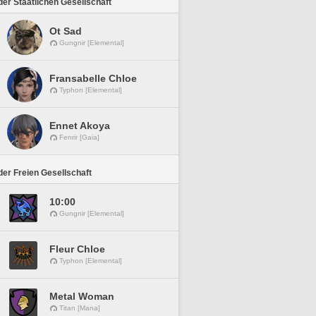
er Staatlichen Gesellschaft
Ot Sad
Gungnir [Elemental]
Fransabelle Chloe
Typhon [Elemental]
Ennet Akoya
Fenrir [Gaia]
er Freien Gesellschaft
10:00
Gungnir [Elemental]
Fleur Chloe
Typhon [Elemental]
Metal Woman
Titan [Mana]