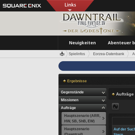
Neuigkeiten
Abenteuer 
Spielinfos
Eorzea-Datenbank
A
Ergebnisse
Gegenstände
Aufträge
Missionen
Aufträge
Hauptszenario (ARR,
HW, SB, ShB, EW)
Hauptszenario
Auf der Suc
(Dawntrail)
Stern