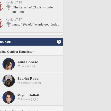
Heute 17:18
„The Lynn Inn“ (Goblin) wurde
gegründet.
Heute 17:17
„mzsdt“ (Valefor) wurde gegründet.
decken
lline Conflict-Ranglisten
Aura Sphere
Zodiark [Light]
Scarlet Rose
Spriggan [Chaos]
Miyu Edelfelt
Phoenix [Light]