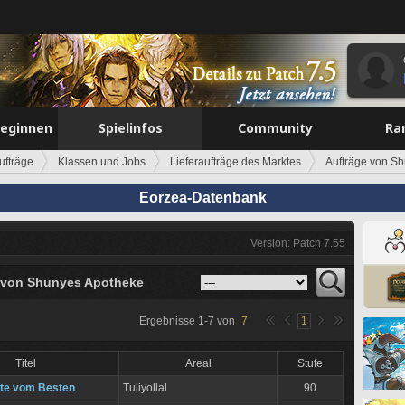
beginnen
Spielinfos
Community
Ra
ufträge
Klassen und Jobs
Lieferaufträge des Marktes
Aufträge von S
Eorzea-Datenbank
Version: Patch 7.55
 von Shunyes Apotheke
Ergebnisse
1
-
7
von
7
1
Titel
Areal
Stufe
te vom Besten
Tuliyollal
90