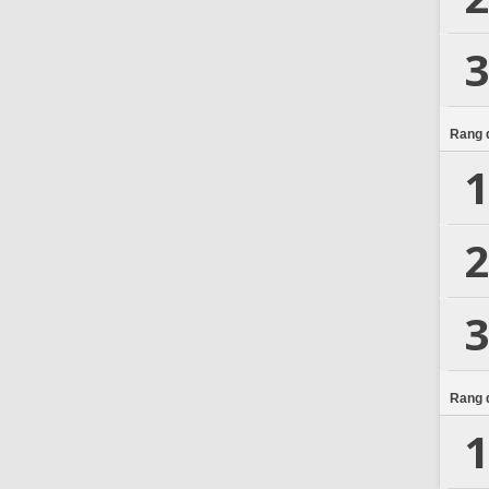
3
Rang d
1
2
3
Rang d
1