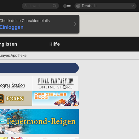
Deutsch
Check deine Charakterdetails
Einloggen
nglisten
Hilfe
hunyes Apotheke