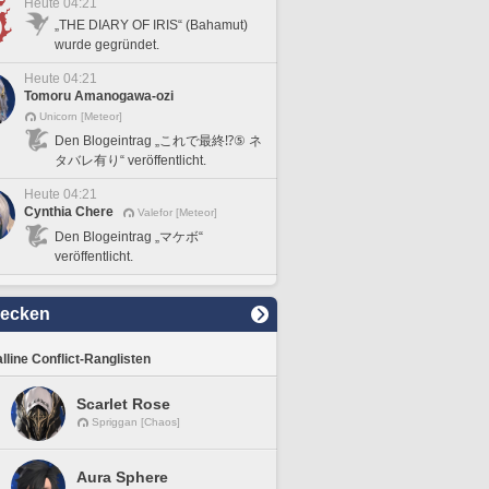
Heute 04:21
„THE DIARY OF IRIS“ (Bahamut)
wurde gegründet.
Heute 04:21
Tomoru Amanogawa-ozi
Unicorn [Meteor]
Den Blogeintrag „これで最終⁉️⑤ ネ
タバレ有り“ veröffentlicht.
Heute 04:21
Cynthia Chere
Valefor [Meteor]
Den Blogeintrag „マケボ“
veröffentlicht.
decken
lline Conflict-Ranglisten
Scarlet Rose
Spriggan [Chaos]
Aura Sphere