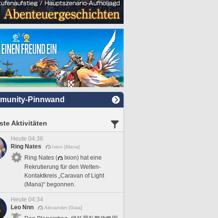
munity-Pinnwand
te Aktivitäten
Heute 04:36
Ring Nates
Ixion [Mana]
Ring Nates (
Ixion) hat eine
Rekrutierung für den Welten-
Kontaktkreis „Caravan of Light
(Mana)“ begonnen.
Heute 04:34
Leo Nnn
Alexander [Gaia]