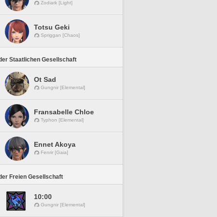
Zodiark [Light]
Totsu Geki
Spriggan [Chaos]
er Staatlichen Gesellschaft
Ot Sad
Gungnir [Elemental]
Fransabelle Chloe
Typhon [Elemental]
Ennet Akoya
Fenrir [Gaia]
er Freien Gesellschaft
10:00
Gungnir [Elemental]