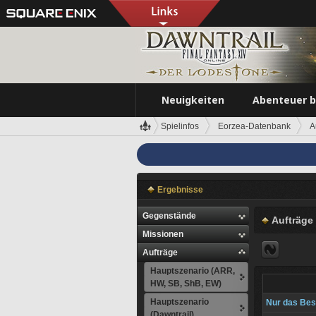
Neuigkeiten
Abenteuer 
Spielinfos
Eorzea-Datenbank
A
Ergebnisse
Gegenstände
Aufträge
Missionen
Aufträge
Hauptszenario (ARR,
HW, SB, ShB, EW)
Hauptszenario
Nur das Bes
(Dawntrail)