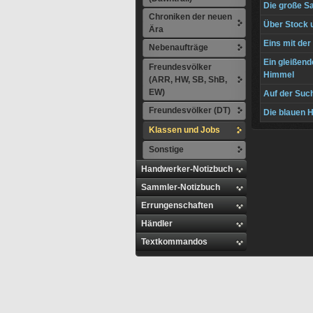
Die große 
Chroniken der neuen
Über Stock 
Ära
Eins mit der
Nebenaufträge
Ein gleißend
Freundesvölker
Himmel
(ARR, HW, SB, ShB,
EW)
Auf der Suc
Freundesvölker (DT)
Die blauen 
Klassen und Jobs
Sonstige
Handwerker-Notizbuch
Sammler-Notizbuch
Errungenschaften
Händler
Textkommandos