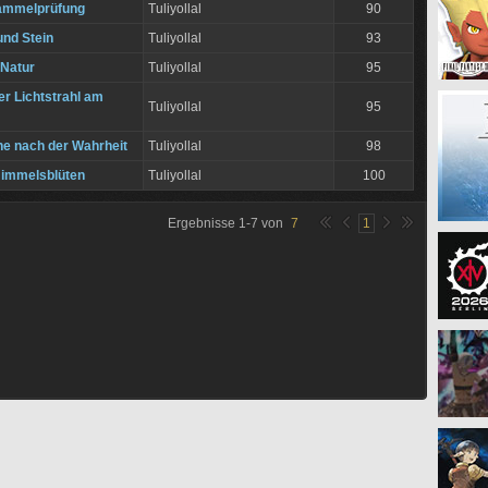
Sammelprüfung
Tuliyollal
90
und Stein
Tuliyollal
93
 Natur
Tuliyollal
95
er Lichtstrahl am
Tuliyollal
95
he nach der Wahrheit
Tuliyollal
98
Himmelsblüten
Tuliyollal
100
Ergebnisse
1
-
7
von
7
1