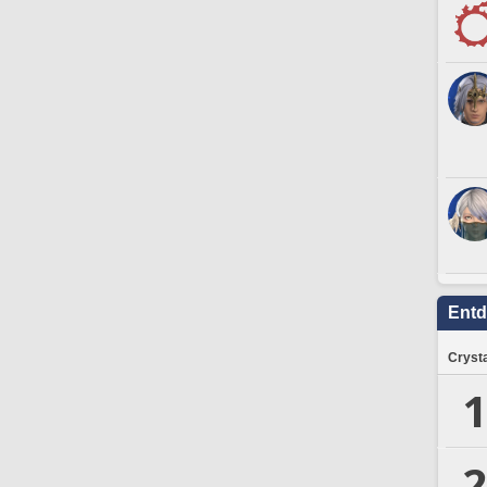
Ent
Crysta
1
2