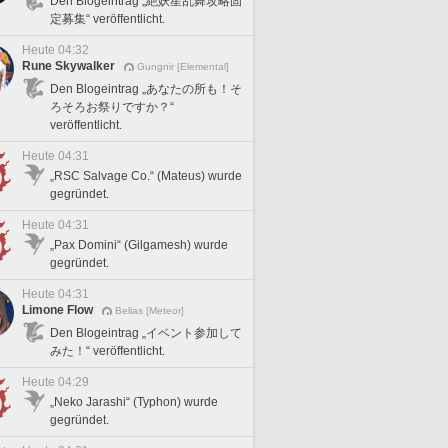
Den Blogeintrag „絶妖星乱舞攻略固
定募集“ veröffentlicht.
Heute 04:32
Rune Skywalker
Gungnir [Elemental]
Den Blogeintrag „あなたの所も！そ
ろそろお祭りですか？“
veröffentlicht.
Heute 04:31
„RSC Salvage Co.“ (Mateus) wurde
gegründet.
Heute 04:31
„Pax Domini“ (Gilgamesh) wurde
gegründet.
Heute 04:31
Limone Flow
Belias [Meteor]
Den Blogeintrag „イベント参加して
みた！“ veröffentlicht.
Heute 04:29
„Neko Jarashi“ (Typhon) wurde
gegründet.