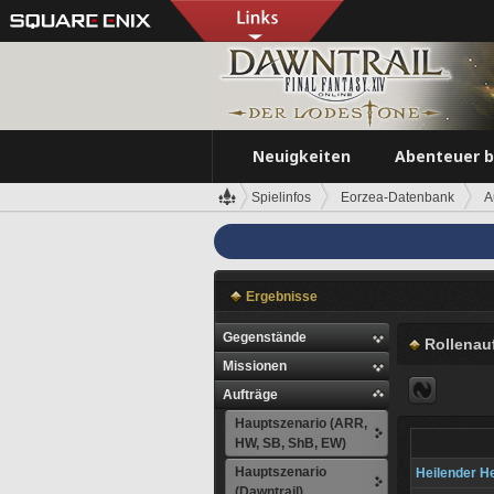
Neuigkeiten
Abenteuer 
Spielinfos
Eorzea-Datenbank
A
Ergebnisse
Gegenstände
Rollenau
Missionen
Aufträge
Hauptszenario (ARR,
HW, SB, ShB, EW)
Hauptszenario
Heilender He
(Dawntrail)