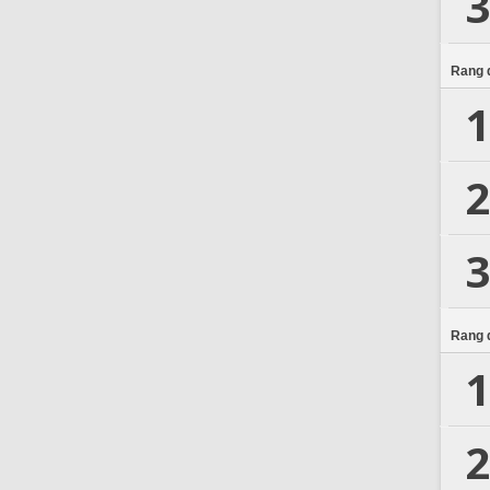
3
Rang d
1
2
3
Rang d
1
2