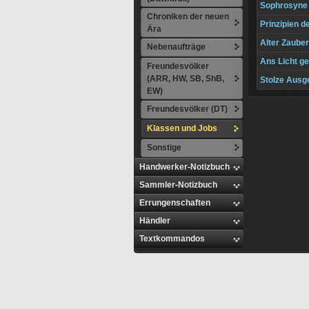
Sophrosyne 
Chroniken der neuen
Prinzipien d
Ära
Alter Zauber
Nebenaufträge
Ans Licht g
Freundesvölker
(ARR, HW, SB, ShB,
Stolze Ausg
EW)
Freundesvölker (DT)
Klassen und Jobs
Sonstige
Handwerker-Notizbuch
Sammler-Notizbuch
Errungenschaften
Händler
Textkommandos