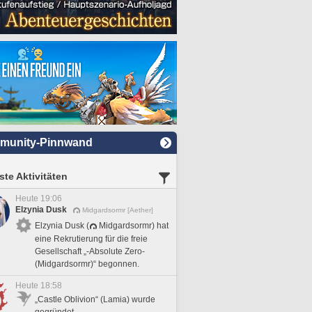
munity-Pinnwand
te Aktivitäten
Heute 19:06
Elzynia Dusk
Midgardsormr [Aether]
Elzynia Dusk (
Midgardsormr) hat
eine Rekrutierung für die freie
Gesellschaft „-Absolute Zero-
(Midgardsormr)“ begonnen.
Heute 18:58
„Castle Oblivion“ (Lamia) wurde