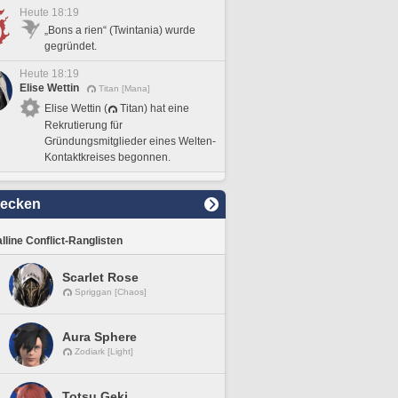
Heute 18:19
„Bons a rien“ (Twintania) wurde
gegründet.
Heute 18:19
Elise Wettin
Titan [Mana]
Elise Wettin (
Titan) hat eine
Rekrutierung für
Gründungsmitglieder eines Welten-
Kontaktkreises begonnen.
decken
lline Conflict-Ranglisten
Scarlet Rose
Spriggan [Chaos]
Aura Sphere
Zodiark [Light]
Totsu Geki