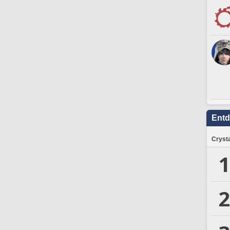
Ent
Crysta
1
2