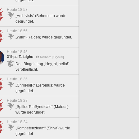
gegründet.
Heute 18:58
„Archivists“ (Behemoth) wurde
gegründet.
Heute 18:56
„Wild“ (Raiden) wurde gegründet.
Heute 18:45
X'ihpa Taialgho
Malboro [Crystal]
Den Blogeintrag „Hey, hi, hello!“
veröffentlicht.
Heute 18:36
„ChroNoiR“ (Zeromus) wurde
gegründet.
Heute 18:28
„SpilledTeaSyndicate“ (Mateus)
wurde gegründet.
Heute 18:24
„Kompetenzteam“ (Shiva) wurde
gegründet.