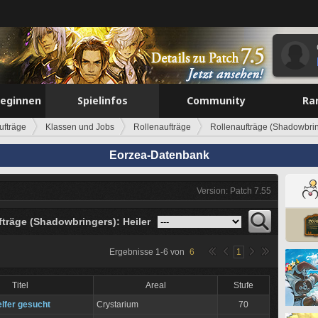
beginnen
Spielinfos
Community
Ra
ufträge
Klassen und Jobs
Rollenaufträge
Rollenaufträge (Shadowbrin
Eorzea-Datenbank
Version: Patch 7.55
fträge (Shadowbringers): Heiler
Ergebnisse
1
-
6
von
6
1
Titel
Areal
Stufe
lfer gesucht
Crystarium
70