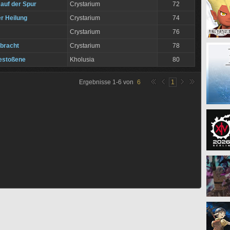
auf der Spur
Crystarium
72
er Heilung
Crystarium
74
Crystarium
76
ebracht
Crystarium
78
estoßene
Kholusia
80
Ergebnisse
1
-
6
von
6
1