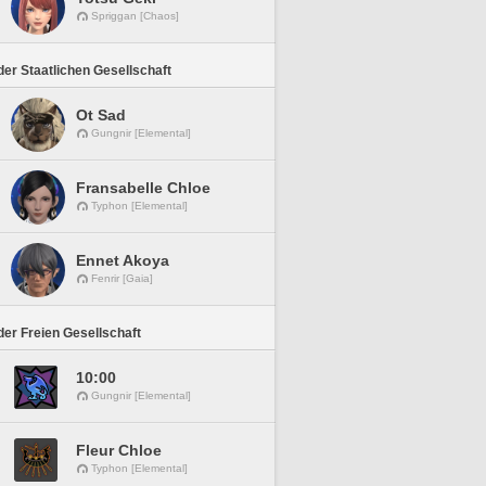
Spriggan [Chaos]
er Staatlichen Gesellschaft
Ot Sad
Gungnir [Elemental]
Fransabelle Chloe
Typhon [Elemental]
Ennet Akoya
Fenrir [Gaia]
er Freien Gesellschaft
10:00
Gungnir [Elemental]
Fleur Chloe
Typhon [Elemental]