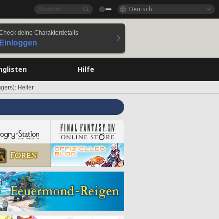
Deutsch
Check deine Charakterdetails
Einloggen
nglisten
Hilfe
gers): Heiler