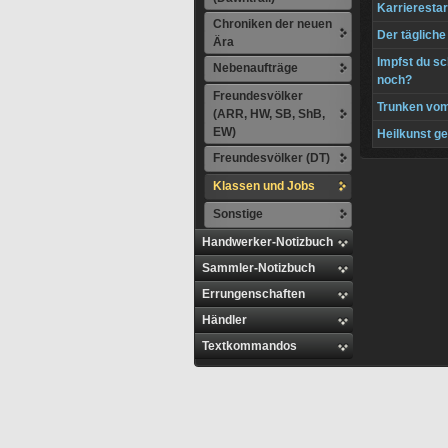
Karrierestar
Chroniken der neuen
Der täglich
Ära
Impfst du sc
Nebenaufträge
noch?
Freundesvölker
Trunken vom
(ARR, HW, SB, ShB,
EW)
Heilkunst g
Freundesvölker (DT)
Klassen und Jobs
Sonstige
Handwerker-Notizbuch
Sammler-Notizbuch
Errungenschaften
Händler
Textkommandos