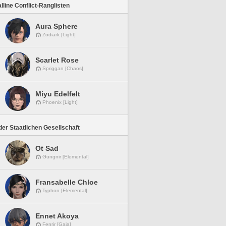
lline Conflict-Ranglisten
Aura Sphere
Zodiark [Light]
Scarlet Rose
Spriggan [Chaos]
Miyu Edelfelt
Phoenix [Light]
er Staatlichen Gesellschaft
Ot Sad
Gungnir [Elemental]
Fransabelle Chloe
Typhon [Elemental]
Ennet Akoya
Fenrir [Gaia]