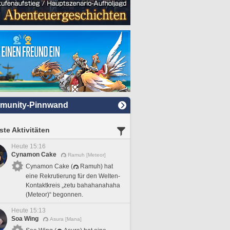
munity-Pinnwand
te Aktivitäten
Heute 15:16
Cynamon Cake
Ramuh [Meteor]
Cynamon Cake (
Ramuh) hat
eine Rekrutierung für den Welten-
Kontaktkreis „zetu bahahanahaha
(Meteor)“ begonnen.
Heute 15:13
Soa Wing
Asura [Mana]