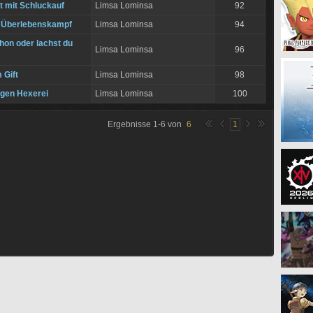
t mit Schluckauf
Limsa Lominsa
92
e Überlebenskampf
Limsa Lominsa
94
hon oder lachst du
Limsa Lominsa
96
 Gift
Limsa Lominsa
98
egen Hexerei
Limsa Lominsa
100
Ergebnisse
1
-
6
von
6
1