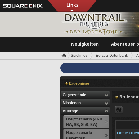
Neuigkeiten
Abenteuer 
Spielinfos
Eorzea-Datenbank
A
Ergebnisse
Gegenstände
Rollenauf
Missionen
Aufträge
Hauptszenario (ARR,
HW, SB, ShB, EW)
Hauptszenario
Fatale Früch
(Dawntrail)