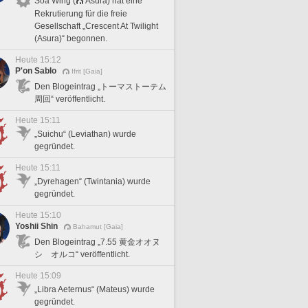
Soa Wing (
Asura) hat eine
Rekrutierung für die freie
Gesellschaft „Crescent At Twilight
(Asura)“ begonnen.
Heute 15:12
P'on Sablo
Ifrit [Gaia]
Den Blogeintrag „トーマストーテム
周回“ veröffentlicht.
Heute 15:11
„Suichu“ (Leviathan) wurde
gegründet.
Heute 15:11
„Dyrehagen“ (Twintania) wurde
gegründet.
Heute 15:10
Yoshii Shin
Bahamut [Gaia]
Den Blogeintrag „7.55 黄金オオヌ
シ オルコ“ veröffentlicht.
Heute 15:09
„Libra Aeternus“ (Mateus) wurde
gegründet.