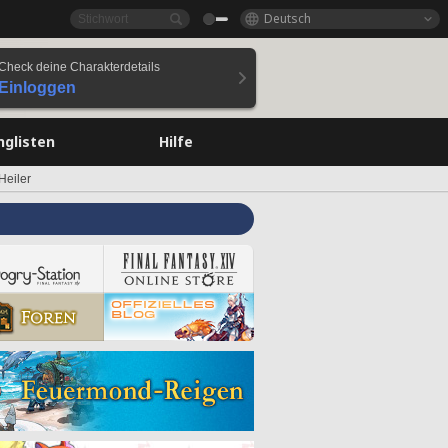
Deutsch
Check deine Charakterdetails
Einloggen
nglisten
Hilfe
Heiler