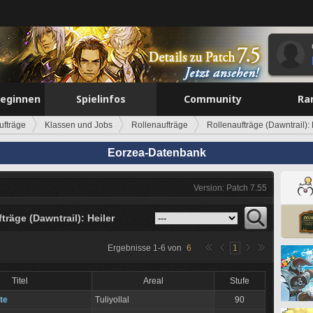
beginnen
Spielinfos
Community
Ra
ufträge
Klassen und Jobs
Rollenaufträge
Rollenaufträge (Dawntrail): 
Eorzea-Datenbank
Version: Patch 7.55
träge (Dawntrail): Heiler
Ergebnisse
1
-
6
von
6
1
Titel
Areal
Stufe
te
Tuliyollal
90