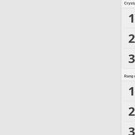
Crysta
1
2
3
Rang d
1
2
3