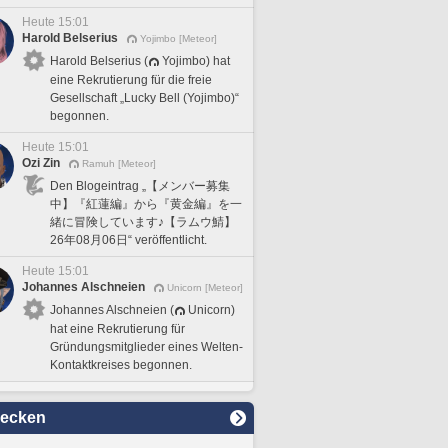
Heute 15:01
Harold Belserius
Yojimbo [Meteor]
Harold Belserius (
Yojimbo) hat
eine Rekrutierung für die freie
Gesellschaft „Lucky Bell (Yojimbo)“
begonnen.
Heute 15:01
Ozi Zin
Ramuh [Meteor]
Den Blogeintrag „【メンバー募集
中】『紅蓮編』から『黄金編』を一
緒に冒険しています♪【ラムウ鯖】
26年08月06日“ veröffentlicht.
Heute 15:01
Johannes Alschneien
Unicorn [Meteor]
Johannes Alschneien (
Unicorn)
hat eine Rekrutierung für
Gründungsmitglieder eines Welten-
Kontaktkreises begonnen.
decken