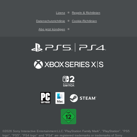
Lizenz
Regeln & Richtlinien
Datenschutzrichtlinie
Cookie-Richtlinien
Abo jetzt kündigen
©2026 Sony Interactive Entertainment LLC."PlayStation Family Mark", "PlayStation", "PS5
logo", "PS5", "PS4 logo" and "PS4" are registered trademarks or trademarks of Sony