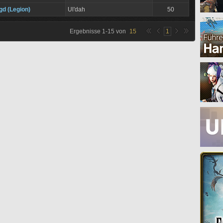
gd (Legion)
Ul'dah
50
Ergebnisse
1
-
15
von
15
1