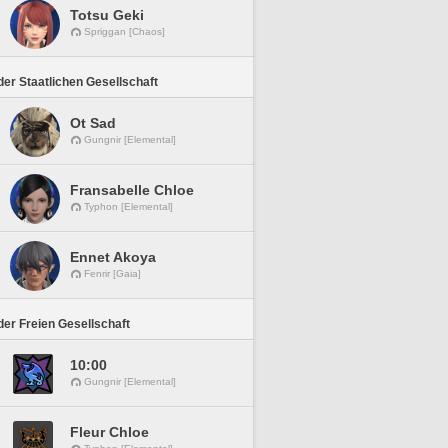
Totsu Geki
Spriggan [Chaos]
er Staatlichen Gesellschaft
Ot Sad
Gungnir [Elemental]
Fransabelle Chloe
Typhon [Elemental]
Ennet Akoya
Fenrir [Gaia]
er Freien Gesellschaft
10:00
Gungnir [Elemental]
Fleur Chloe