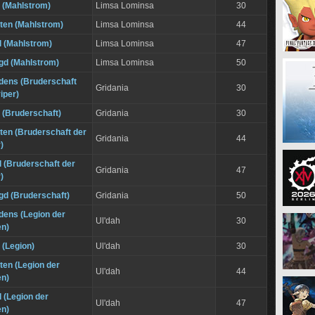
z (Mahlstrom)
Limsa Lominsa
30
ten (Mahlstrom)
Limsa Lominsa
44
 (Mahlstrom)
Limsa Lominsa
47
gd (Mahlstrom)
Limsa Lominsa
50
dens (Bruderschaft
Gridania
30
iper)
 (Bruderschaft)
Gridania
30
ten (Bruderschaft der
Gridania
44
)
 (Bruderschaft der
Gridania
47
)
gd (Bruderschaft)
Gridania
50
dens (Legion der
Ul'dah
30
en)
 (Legion)
Ul'dah
30
ten (Legion der
Ul'dah
44
en)
 (Legion der
Ul'dah
47
en)