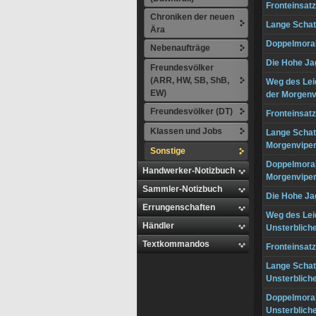
Fronteinsat
Chroniken der neuen
Lange Schat
Ära
Doppelmoral
Nebenaufträge
Die Hohe Ja
Freundesvölker
(ARR, HW, SB, ShB,
Weg des Lei
EW)
der Morgenv
Freundesvölker (DT)
Fronteinsatz
Klassen und Jobs
Lange Schat
Morgenviper
Sonstige
Doppelmoral
Handwerker-Notizbuch
Morgenviper
Sammler-Notizbuch
Die Hohe Ja
Errungenschaften
Weg des Lei
Händler
Unsterblich
Textkommandos
Fronteinsatz
Lange Schat
Unsterblich
Doppelmoral
Unsterblich