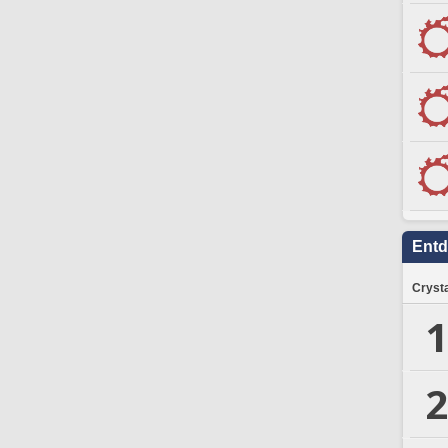
Ent
Crysta
1
2