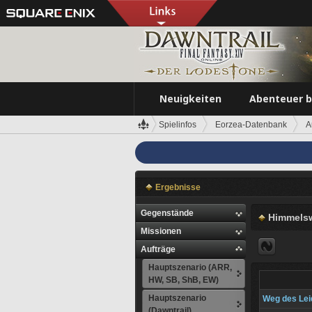
Neuigkeiten
Abenteuer 
Spielinfos
Eorzea-Datenbank
A
Ergebnisse
Gegenstände
Himmels
Missionen
Aufträge
Hauptszenario (ARR,
HW, SB, ShB, EW)
Hauptszenario
Weg des Lei
(Dawntrail)