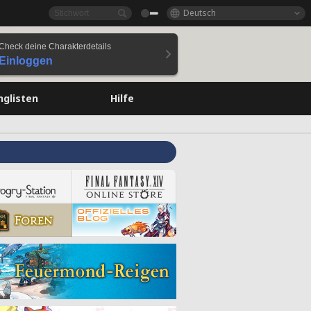
Deutsch
Check deine Charakterdetails
Einloggen
nglisten
Hilfe