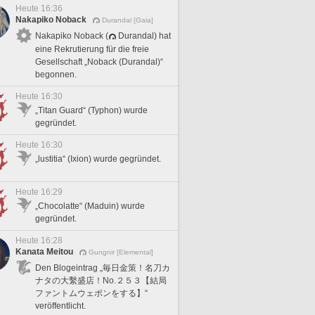
Heute 16:36
Nakapiko Noback
Durandal [Gaia]
Nakapiko Noback (
Durandal) hat
eine Rekrutierung für die freie
Gesellschaft „Noback (Durandal)“
begonnen.
Heute 16:30
„Titan Guard“ (Typhon) wurde
gegründet.
Heute 16:30
„lustitia“ (Ixion) wurde gegründet.
Heute 16:29
„Chocolatte“ (Maduin) wurde
gegründet.
Heute 16:28
Kanata Meitou
Gungnir [Elemental]
Den Blogeintrag „毎日金策！名刀カ
ナタの大繫盛店！No.２５３【結局
ファントムウェポンをする】“
veröffentlicht.