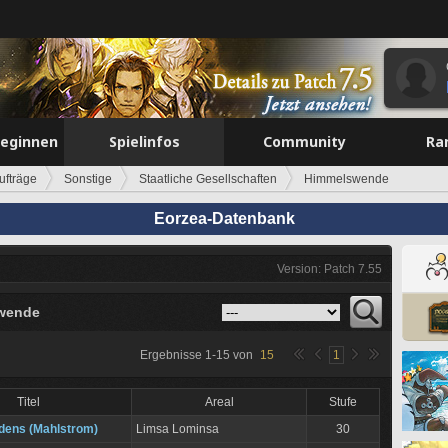
beginnen
Spielinfos
Community
Ra
ufträge
Sonstige
Staatliche Gesellschaften
Himmelswende
Eorzea-Datenbank
Version: Patch 7.55
wende
Ergebnisse
1
-
15
von
15
1
Titel
Areal
Stufe
dens (Mahlstrom)
Limsa Lominsa
30