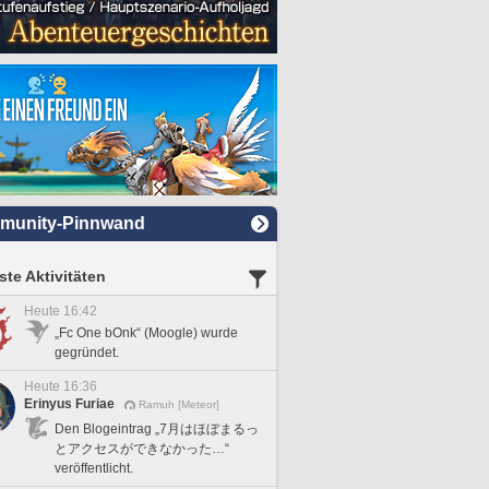
munity-Pinnwand
te Aktivitäten
Heute 16:42
„Fc One bOnk“ (Moogle) wurde
gegründet.
Heute 16:36
Erinyus Furiae
Ramuh [Meteor]
Den Blogeintrag „7月はほぼまるっ
とアクセスができなかった…“
veröffentlicht.