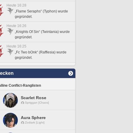
Heute 16:28
„Flame Seraphs“ (Typhon) wurde
gegründet.
Heute 16:26
„Knights Of Sin“ (Twintania) wurde
gegründet.
Heute 16:25
„Fc Two bOnk“ (Rafflesia) wurde
gegründet.
decken
lline Conflict-Ranglisten
Scarlet Rose
Spriggan [Chaos]
Aura Sphere
Zodiark [Light]