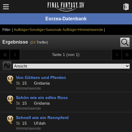
Eorzea-Datenbank
Filter: |
Aufträge>Sonstige>Saisonale Aufträge>Himmelswende
|
Ergebnisse
(
24
Treffer)
Seite 1 (von 1)
Von Göttern und Pferden
St.
15
Gridania
Himmelswende
Schön wie ein edles Ross
St.
15
Gridania
Himmelswende
Schnell wie ein Rennpferd
St.
15
Ul'dah
Himmelswende