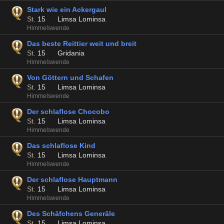
Stark wie ein Ackergaul
St.
15
Limsa Lominsa
Himmelswende
Das beste Reittier weit und breit
St.
15
Gridania
Himmelswende
Von Göttern und Schafen
St.
15
Limsa Lominsa
Himmelswende
Der schlaflose Chocobo
St.
15
Limsa Lominsa
Himmelswende
Das schlaflose Kind
St.
15
Limsa Lominsa
Himmelswende
Der schlaflose Hauptmann
St.
15
Limsa Lominsa
Himmelswende
Des Schäfchens Generäle
St.
15
Limsa Lominsa