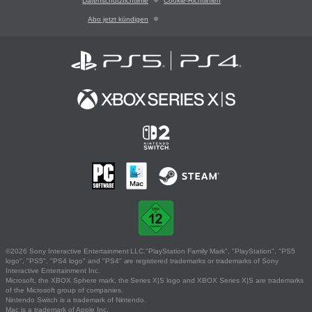
Datenschutzrichtlinie
Cookie-Richtlinien
Abo jetzt kündigen
©2026 Sony Interactive Entertainment LLC."PlayStation Family Mark", "PlayStation", "PS5
logo", "PS5", "PS4 logo" and "PS4" are registered trademarks or trademarks of Sony
Interactive Entertainment Inc.
Microsoft, the XBOX Sphere mark, the Series X|S logo and XBOX Series X|S are trademarks
of the Microsoft group of companies.
Nintendo Switch is a trademark of Nintendo.
Mac is a trademark of Apple Inc.