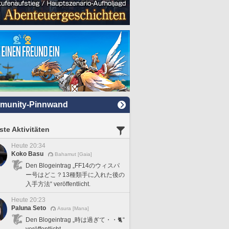
munity-Pinnwand
te Aktivitäten
Heute 20:34
Koko Basu
Bahamut [Gaia]
Den Blogeintrag „FF14のウィスパ
ー号はどこ？13種類手に入れた後の
入手方法“ veröffentlicht.
Heute 20:23
Paluna Seto
Asura [Mana]
Den Blogeintrag „時は過ぎて・・🐈“
veröffentlicht.