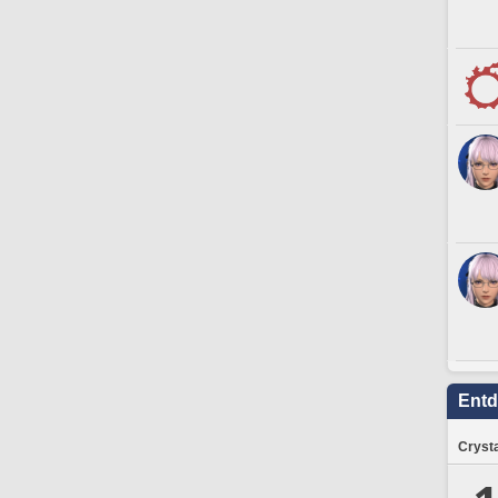
Ent
Crysta