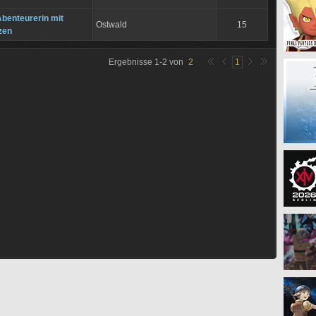
Abenteurerin mit
Ostwald
15
zen
Ergebnisse
1
-
2
von
2
1