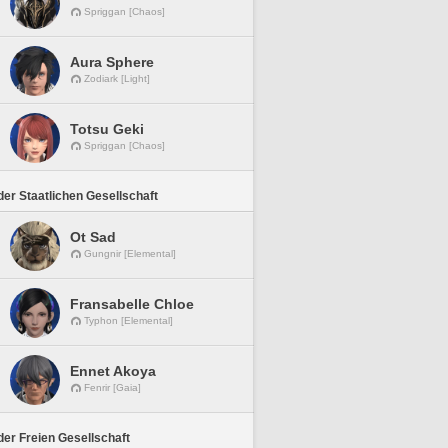
Spriggan [Chaos]
Aura Sphere
Zodiark [Light]
Totsu Geki
Spriggan [Chaos]
er Staatlichen Gesellschaft
Ot Sad
Gungnir [Elemental]
Fransabelle Chloe
Typhon [Elemental]
Ennet Akoya
Fenrir [Gaia]
er Freien Gesellschaft