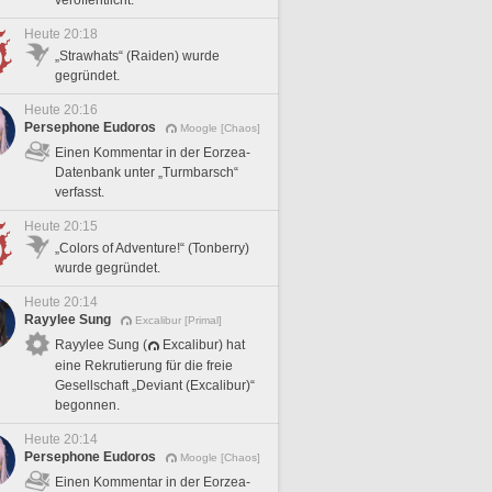
Heute 20:18
„Strawhats“ (Raiden) wurde
gegründet.
Heute 20:16
Persephone Eudoros
Moogle [Chaos]
Einen Kommentar in der Eorzea-
Datenbank unter „Turmbarsch“
verfasst.
Heute 20:15
„Colors of Adventure!“ (Tonberry)
wurde gegründet.
Heute 20:14
Rayylee Sung
Excalibur [Primal]
Rayylee Sung (
Excalibur) hat
eine Rekrutierung für die freie
Gesellschaft „Deviant (Excalibur)“
begonnen.
Heute 20:14
Persephone Eudoros
Moogle [Chaos]
Einen Kommentar in der Eorzea-