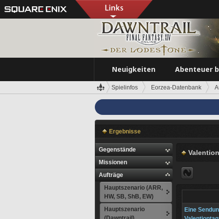
Neuigkeiten
Abenteuer 
Spielinfos
Eorzea-Datenbank
A
Ergebnisse
Gegenstände
Valentio
Missionen
Aufträge
Hauptszenario (ARR,
HW, SB, ShB, EW)
Hauptszenario
Eine Sendun
(Dawntrail)
Valentiontag