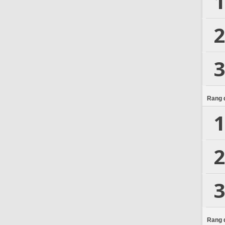
1
2
3
Rang d
1
2
3
Rang d