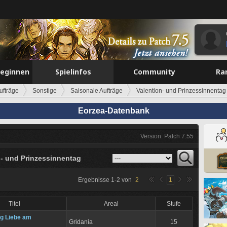
beginnen
Spielinfos
Community
Ra
ufträge
Sonstige
Saisonale Aufträge
Valention- und Prinzessinnentag
Eorzea-Datenbank
Version: Patch 7.55
n- und Prinzessinnentag
Ergebnisse
1
-
2
von
2
1
Titel
Areal
Stufe
g Liebe am
Gridania
15