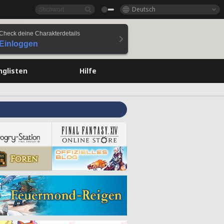
Deutsch
Check deine Charakterdetails
Einloggen
nglisten
Hilfe