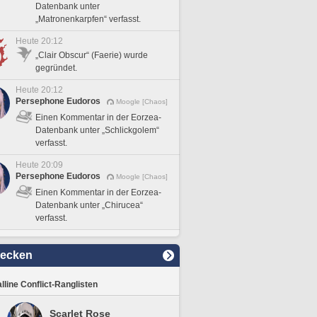
Datenbank unter
„Matronenkarpfen“ verfasst.
Heute 20:12
„Clair Obscur“ (Faerie) wurde
gegründet.
Heute 20:12
Persephone Eudoros
Moogle [Chaos]
Einen Kommentar in der Eorzea-
Datenbank unter „Schlickgolem“
verfasst.
Heute 20:09
Persephone Eudoros
Moogle [Chaos]
Einen Kommentar in der Eorzea-
Datenbank unter „Chirucea“
verfasst.
decken
lline Conflict-Ranglisten
Scarlet Rose