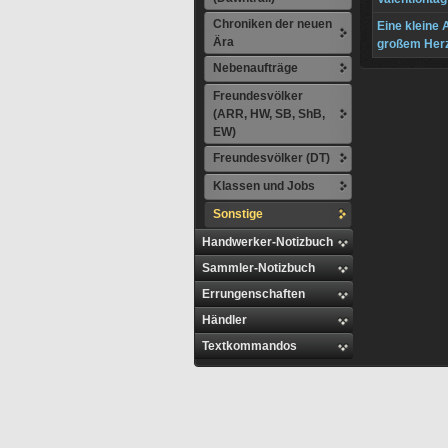
Chroniken der neuen
Eine kleine 
Ära
großem Her
Nebenaufträge
Freundesvölker
(ARR, HW, SB, ShB,
EW)
Freundesvölker (DT)
Klassen und Jobs
Sonstige
Handwerker-Notizbuch
Sammler-Notizbuch
Errungenschaften
Händler
Textkommandos