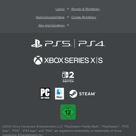
Lizenz
Regeln & Richtlinien
Datenschutzrichtlinie
Cookie-Richtlinien
Abo jetzt kündigen
©2026 Sony Interactive Entertainment LLC."PlayStation Family Mark", "PlayStation", "PS5
logo", "PS5", "PS4 logo" and "PS4" are registered trademarks or trademarks of Sony
Interactive Entertainment Inc.