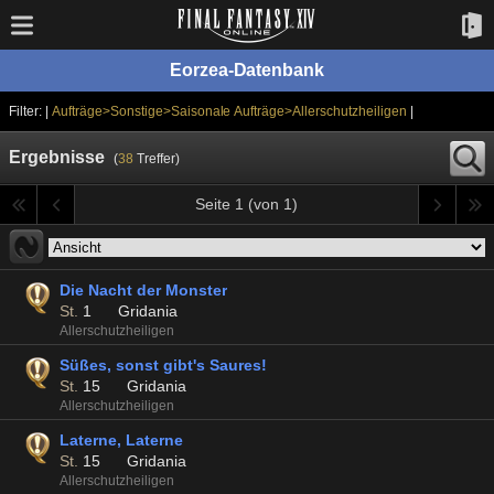
Eorzea-Datenbank
Filter: |
Aufträge>Sonstige>Saisonale Aufträge>Allerschutzheiligen
|
Ergebnisse
(
38
Treffer)
Seite 1 (von 1)
Die Nacht der Monster
St.
1
Gridania
Allerschutzheiligen
Süßes, sonst gibt's Saures!
St.
15
Gridania
Allerschutzheiligen
Laterne, Laterne
St.
15
Gridania
Allerschutzheiligen