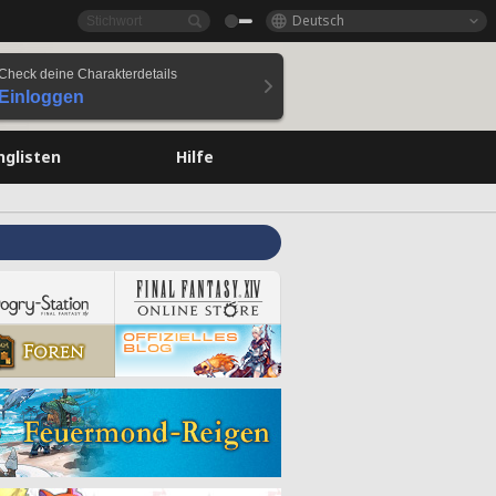
Deutsch
Check deine Charakterdetails
Einloggen
nglisten
Hilfe