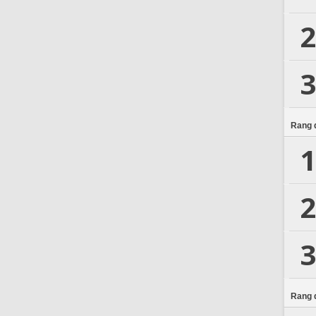
2
3
Rang d
1
2
3
Rang d