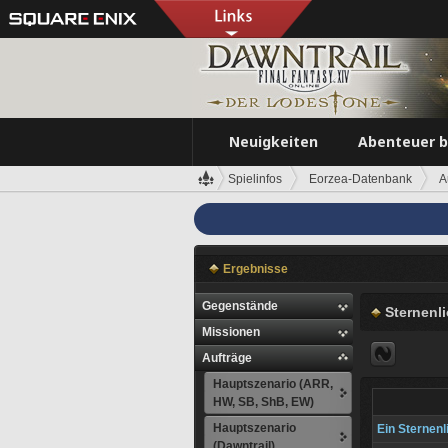
Neuigkeiten
Abenteuer 
Spielinfos
Eorzea-Datenbank
A
Ergebnisse
Gegenstände
Sternenli
Missionen
Aufträge
Hauptszenario (ARR,
HW, SB, ShB, EW)
Hauptszenario
Ein Sternen
(Dawntrail)