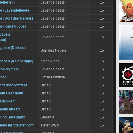
elferlein
Lavendelbeete
15
vor (Lavendelbeete)
Lavendelbeete
15
vor (Dorf des Nebels)
Lavendelbeete
15
vor (Kelchkuppe)
Lavendelbeete
15
tgaben
Lavendelbeete
15
ete)
tgaben (Dorf des
Dorf des Nebels
15
tgaben (Kelchkuppe)
Kelchkuppe
15
 von Nymeia
Lavendelbeete
15
chen
Limsa Lominsa
15
Sternenlichtfest
Ul'dah
15
 ein Geschenk
Ul'dah
15
aurigkeit
Ul'dah
15
enlichtfest!
Ul'dah
15
t und Bärentanz
Gridania
15
iebe im Sternenlicht
Tiefer Wald
15