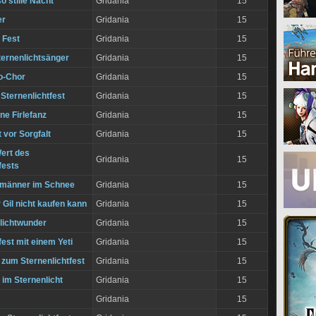
o stille Nacht
Gridania
15
er
Gridania
15
 Fest
Gridania
15
ternenlichtsänger
Gridania
15
o-Chor
Gridania
15
Sternenlichtfest
Gridania
15
ne Firlefanz
Gridania
15
t vor Sorgfalt
Gridania
15
ert des
Gridania
15
fests
emänner im Schnee
Gridania
15
Gil nicht kaufen kann
Gridania
15
lichtwunder
Gridania
15
fest mit einem Yeti
Gridania
15
 zum Sternenlichtfest
Gridania
15
 im Sternenlicht
Gridania
15
m
Gridania
15