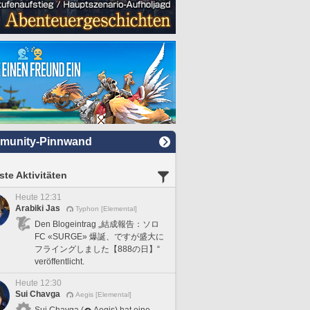
munity-Pinnwand
te Aktivitäten
Heute 12:31
Arabiki Jas
Typhon [Elemental]
Den Blogeintrag „結成報告：ソロ
FC «SURGE» 爆誕、ですが盛大に
フライングしました【888の日】“
veröffentlicht.
Heute 12:30
Sui Chavga
Aegis [Elemental]
Sui Chavga (
Aegis) hat eine