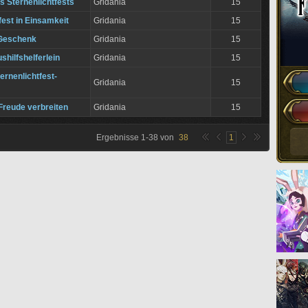
s Sternenlichtfests
Gridania
15
fest in Einsamkeit
Gridania
15
 Geschenk
Gridania
15
shilfshelferlein
Gridania
15
ernenlichtfest-
Gridania
15
reude verbreiten
Gridania
15
Ergebnisse
1
-
38
von
38
1