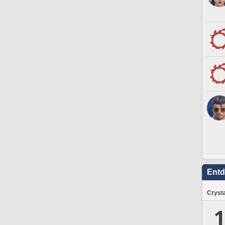
Ent
Crysta
1