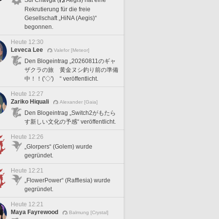
Rekrutierung für die freie
Gesellschaft „HiNA (Aegis)“
begonnen.
Heute 12:30
Leveca Lee
Valefor [Meteor]
Den Blogeintrag „20260811のギャ
ザクラの旅 黄金ヌシ釣り前の準備
中！！('◇')ゞ“ veröffentlicht.
Heute 12:27
Zariko Hiquali
Alexander [Gaia]
Den Blogeintrag „Switch2がもたら
す新しい文化の予感“ veröffentlicht.
Heute 12:26
„Glorpers“ (Golem) wurde
gegründet.
Heute 12:21
„FlowerPower“ (Rafflesia) wurde
gegründet.
Heute 12:21
Maya Fayrewood
Balmung [Crystal]