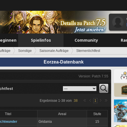
beginnen
Spielinfos
Community
Ra
ufträge
Sonstige
Saisonale Aufträge
Sternenlichtfest
Eorzea-Datenbank
Version: Patch 7.55
chtfest
Ergebnisse
1
-
38
von
38
1
Titel
Areal
Stufe
lichtwunder
Gridania
15