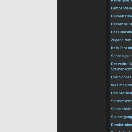
Keine ganz s
Lampenfieb
Blumen zum
Heimliche S
Der Chocob
Zugabe zum 
Kein Fest oh
Schnelligkei
Der wahre W
Sternenlicht
Drei Schne
Was man für 
Das Sternen
Sternenlicht
Schneebälle
Spaziergang
Rentierruh