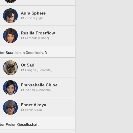
Aura Sphere
Zodiark [Light]
Resilla Frostflow
Cerberus [Chaos]
er Staatlichen Gesellschaft
Ot Sad
Gungnir [Elemental]
Fransabelle Chloe
Typhon [Elemental]
Ennet Akoya
Fenrir [Gaia]
er Freien Gesellschaft