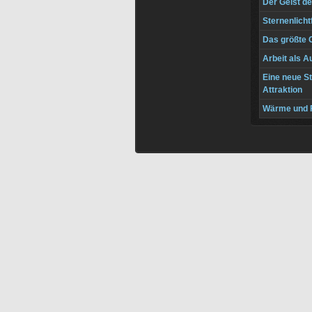
Der Geist de
Sternenlicht
Das größte
Arbeit als Au
Eine neue St
Attraktion
Wärme und F