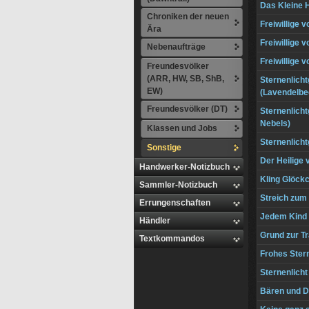
Das Kleine H
Chroniken der neuen
Freiwillige 
Ära
Freiwillige 
Nebenaufträge
Freiwillige 
Freundesvölker
(ARR, HW, SB, ShB,
Sternenlich
EW)
(Lavendelbe
Freundesvölker (DT)
Sternenlich
Nebels)
Klassen und Jobs
Sternenlich
Sonstige
Der Heilige
Handwerker-Notizbuch
Kling Glöck
Sammler-Notizbuch
Streich zum 
Errungenschaften
Jedem Kind
Händler
Grund zur Tr
Textkommandos
Frohes Stern
Sternenlich
Bären und D