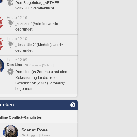
Den Blogeintrag „AETHER-
WR26LD“ veröffentlicht.
Heute 12:16
„zezezen“ (Valefor) wurde
gegründet.
Heute 12:10
„UmadUin?“ (Maduin) wurde
gegründet.
Heute 12:09
Don Line
Zeromus [Meteor]
Don Line (
Zeromus) hat eine
Rekrutierung für die freie
Gesellschaft „AXI's (Zeromus)“
begonnen.
decken
lline Conflict-Ranglisten
Scarlet Rose
Spriggan [Chaos]