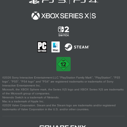
©2026 Sony Interactive Entertainment LLC."PlayStation Family Mark", "PlayStation", "PS5
logo", "PS5", "PS4 logo" and "PS4" are registered trademarks or trademarks of Sony
Interactive Entertainment Inc.
Microsoft, the XBOX Sphere mark, the Series X|S logo and XBOX Series X|S are trademarks
of the Microsoft group of companies.
Nintendo Switch is a trademark of Nintendo.
Mac is a trademark of Apple Inc.
©2026 Valve Corporation. Steam and the Steam logo are trademarks and/or registered
trademarks of Valve Corporation in the U.S. and/or other countries.