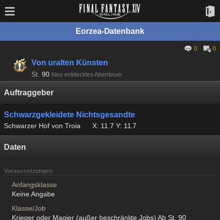
Eorzea-Datenbank
0
0
Von uralten Künsten
St.
90
Neu entdecktes Abenteuer
Auftraggeber
Schwarzgekleidete Nichtsgesandte
Schwarzer Hof von Troia
X: 11.7 Y: 11.7
Daten
Voraussetzungen
Anfangsklasse
Keine Angabe
Klasse/Job
Krieger oder Magier (außer beschränkte Jobs) Ab St. 90