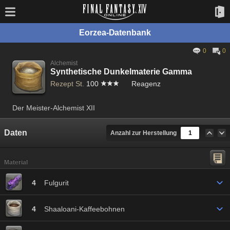
Eorzea-Datenbank
0
0
Alchemist
Synthetische Dunkelmaterie Gamma
Rezept St.
100
Reagenz
Der Meister-Alchemist XII
Daten
Anzahl zur Herstellung
Material
4
Fulgurit
4
Shaaloani-Kaffeebohnen