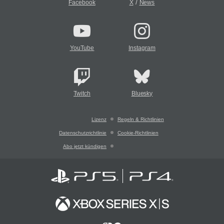
/
Facebook
X
News
YouTube
Instagram
Twitch
Bluesky
Lizenz
Regeln & Richtlinien
Datenschutzrichtlinie
Cookie-Richtlinien
Abo jetzt kündigen