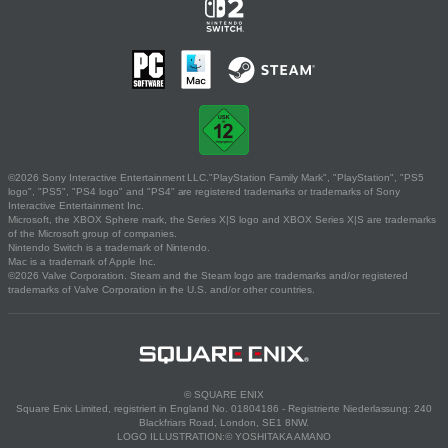
©2026 Sony Interactive Entertainment LLC."PlayStation Family Mark", "PlayStation", "PS5
logo", "PS5", "PS4 logo" and "PS4" are registered trademarks or trademarks of Sony
Interactive Entertainment Inc.
Microsoft, the XBOX Sphere mark, the Series X|S logo and XBOX Series X|S are trademarks
of the Microsoft group of companies.
Nintendo Switch is a trademark of Nintendo.
Mac is a trademark of Apple Inc.
©2026 Valve Corporation. Steam and the Steam logo are trademarks and/or registered
trademarks of Valve Corporation in the U.S. and/or other countries.
© SQUARE ENIX
Square Enix Limited, registriert in England No. 01804186 - Registrierte Niederlassung: 240
Blackfriars Road, London, SE1 8NW.
LOGO ILLUSTRATION:© YOSHITAKA AMANO