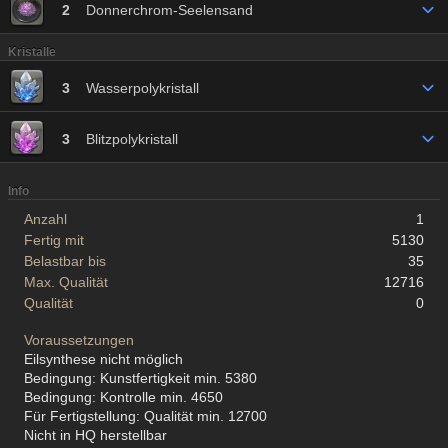
2
Donnerchrom-Seelensand
Kristalle
3
Wasserpolykristall
3
Blitzpolykristall
Info
Anzahl
1
Fertig mit
5130
Belastbar bis
35
Max. Qualität
12716
Qualität
0
Voraussetzungen
Eilsynthese nicht möglich
Bedingung: Kunstfertigkeit min. 5380
Bedingung: Kontrolle min. 4650
Für Fertigstellung: Qualität min. 12700
Nicht in HQ herstellbar