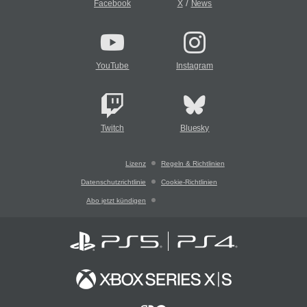
/
Facebook
X
News
YouTube
Instagram
Twitch
Bluesky
Lizenz
Regeln & Richtlinien
Datenschutzrichtlinie
Cookie-Richtlinien
Abo jetzt kündigen