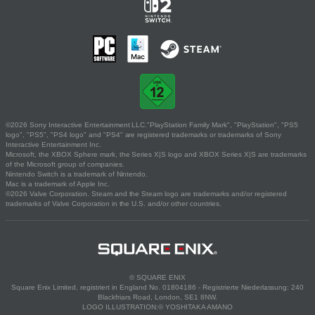
©2026 Sony Interactive Entertainment LLC."PlayStation Family Mark", "PlayStation", "PS5
logo", "PS5", "PS4 logo" and "PS4" are registered trademarks or trademarks of Sony
Interactive Entertainment Inc.
Microsoft, the XBOX Sphere mark, the Series X|S logo and XBOX Series X|S are trademarks
of the Microsoft group of companies.
Nintendo Switch is a trademark of Nintendo.
Mac is a trademark of Apple Inc.
©2026 Valve Corporation. Steam and the Steam logo are trademarks and/or registered
trademarks of Valve Corporation in the U.S. and/or other countries.
© SQUARE ENIX
Square Enix Limited, registriert in England No. 01804186 - Registrierte Niederlassung: 240
Blackfriars Road, London, SE1 8NW.
LOGO ILLUSTRATION:© YOSHITAKA AMANO