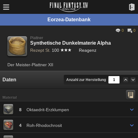
Eorzea-Datenbank
0
0
Plattner
Synthetische Dunkelmaterie Alpha
Rezept St.
100
Reagenz
Der Meister-Plattner XII
Daten
Anzahl zur Herstellung
Material
8
Oktaedrit-Erzklumpen
4
Roh-Rhodochrosit