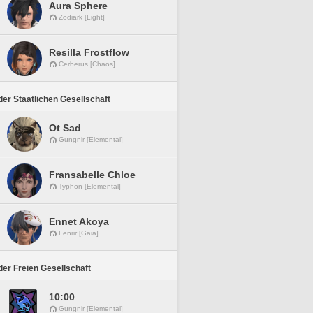
Aura Sphere
Zodiark [Light]
Resilla Frostflow
Cerberus [Chaos]
er Staatlichen Gesellschaft
Ot Sad
Gungnir [Elemental]
Fransabelle Chloe
Typhon [Elemental]
Ennet Akoya
Fenrir [Gaia]
er Freien Gesellschaft
10:00
Gungnir [Elemental]