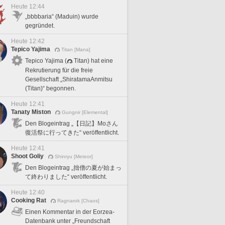
Heute 12:44
„bbbbaria“ (Maduin) wurde
gegründet.
Heute 12:42
Tepico Yajima
Titan [Mana]
Tepico Yajima (
Titan) hat eine
Rekrutierung für die freie
Gesellschaft „ShiratamaAnmitsu
(Titan)“ begonnen.
Heute 12:41
Tanaty Miston
Gungnir [Elemental]
Den Blogeintrag „【日記】Moさん
復活祭に行ってきた“ veröffentlicht.
Heute 12:41
Shoot Goliy
Shinryu [Meteor]
Den Blogeintrag „拙僧の夏が始まっ
て終わりました“ veröffentlicht.
Heute 12:40
Cooking Rat
Ragnarok [Chaos]
Einen Kommentar in der Eorzea-
Datenbank unter „Freundschaft