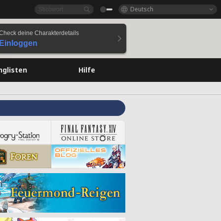
Deutsch
Check deine Charakterdetails
Einloggen
nglisten
Hilfe