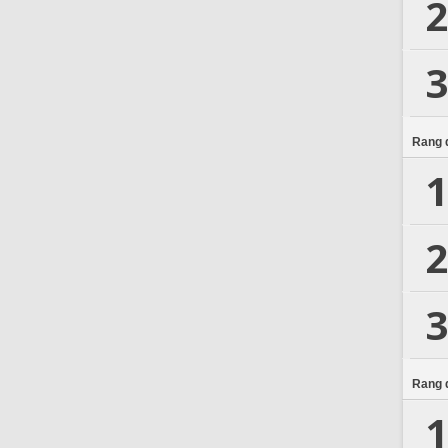
2
3
Rang d
1
2
3
Rang d
1