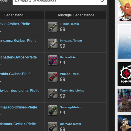
gorie
Gegenstand
Benötigte Gegenstände
ixie-Gwiber-Pfeife
Titania-Totem
99
1
nnozenz-Gwiber-Pfeife
Innozenz-Totem
99
1
chatten-Gwiber-Pfeife
Hades-Totem
99
1
ubin-Gwiber-Pfeife
Primae-Totem
99
1
wiber-des-Lichts-Pfeife
Totem des Lichts
99
1
Smaragd-Gwiber-Pfeife
Smaragd-Totem
99
1
Diamant-Gwiber-Pfeife
Diamant-Totem
99
1