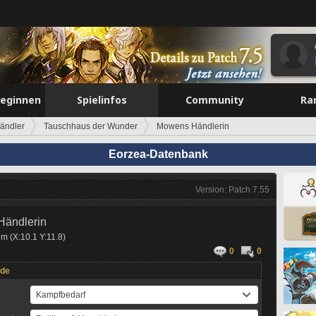
beginnen
Spielinfos
Community
Ra
ändler
Tauschhaus der Wunder
Mowens Händlerin
Eorzea-Datenbank
Version: Patch 7.55
ändlerin
um (X:10.1 Y:11.8)
0
0
nde