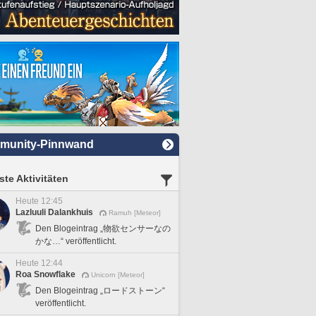
munity-Pinnwand
te Aktivitäten
Heute 12:45
Lazluuli Dalankhuis
Ramuh [Meteor]
Den Blogeintrag „物欲センサーなの
かな…“ veröffentlicht.
Heute 12:44
Roa Snowflake
Unicorn [Meteor]
Den Blogeintrag „ロードストーン“
veröffentlicht.