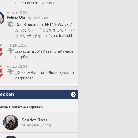
unter Fischern“ verfasst.
Heute 12:39
Felicia Ulu
Fenrir [Gaia]
Den Blogeintrag „FF14を始めたば
かりの人へ 「はじめまして！ い
らっしゃいませ！」“ veröffentlicht.
Heute 12:36
„sakaguchi.co“ (Masamune) wurde
gegründet.
Heute 12:34
„Dolce & Banana“ (Phoenix) wurde
gegründet.
decken
lline Conflict-Ranglisten
Scarlet Rose
Spriggan [Chaos]