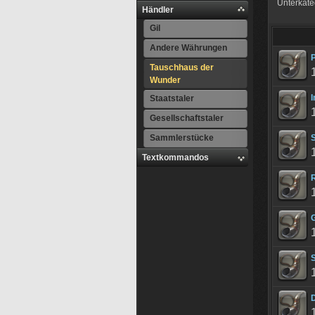
Unterkate
Händler
Gil
Andere Währungen
P
Tauschhaus der
Wunder
I
Staatstaler
Gesellschaftstaler
Sammlerstücke
S
Textkommandos
R
G