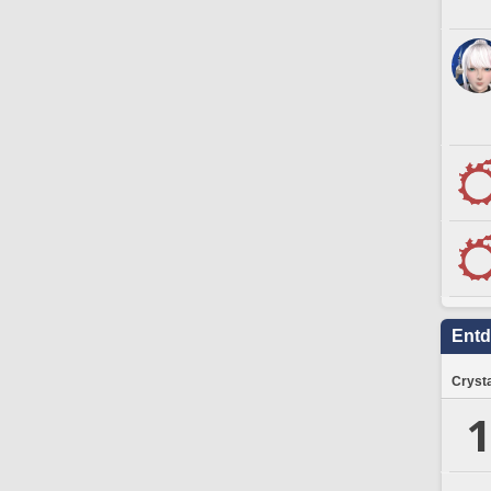
Ent
Crysta
1