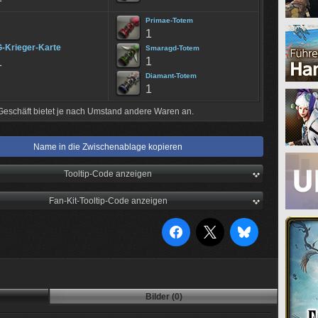
Primae-Totem
1
G-Krieger-Karte
Smaragd-Totem
1
1
Diamant-Totem
1
Geschäft bietet je nach Umstand andere Waren an.
Name in die Zwischenablage kopieren
Tooltip-Code anzeigen
Fan-Kit-Tooltip-Code anzeigen
Bilder (0)