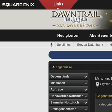
Neuigkeiten
Abenteuer 
Spielinfos
Eorzea-Datenbank
H
Ergebnisse
Gegenstände
Mowens H
Missionen
Crystari
Aufträge
Handwerker-Notizbuch
Gegenstä
Sammler-Notizbuch
Kategorie
Errungenschaften