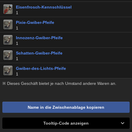
Eisenfrosch-Kennschlüssel
1
Pixie-Gwiber-Pfeife
1
Innozenz-Gwiber-Pfeife
1
Schatten-Gwiber-Pfeife
1
Gwiber-des-Lichts-Pfeife
1
※ Dieses Geschäft bietet je nach Umstand andere Waren an.
Name in die Zwischenablage kopieren
Tooltip-Code anzeigen