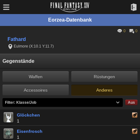
Eorzea-Datenbank
0
0
Fathard
Eulmore (X:10.1 Y:11.7)
Gegenstände
Waffen
Rüstungen
Accessoires
Anderes
Filter: Klasse/Job
Aus
Glöckchen
1
Eisenfrosch
1