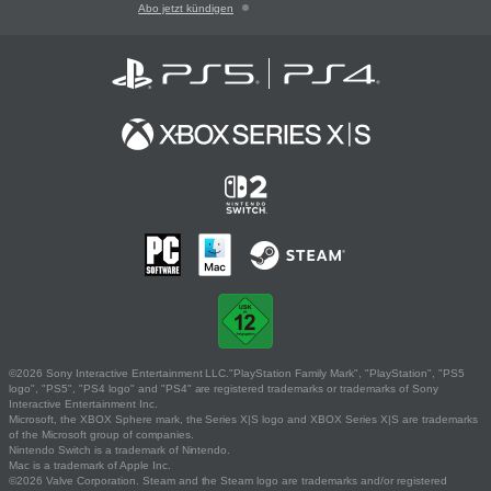
Abo jetzt kündigen
©2026 Sony Interactive Entertainment LLC."PlayStation Family Mark", "PlayStation", "PS5
logo", "PS5", "PS4 logo" and "PS4" are registered trademarks or trademarks of Sony
Interactive Entertainment Inc.
Microsoft, the XBOX Sphere mark, the Series X|S logo and XBOX Series X|S are trademarks
of the Microsoft group of companies.
Nintendo Switch is a trademark of Nintendo.
Mac is a trademark of Apple Inc.
©2026 Valve Corporation. Steam and the Steam logo are trademarks and/or registered