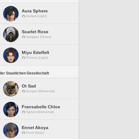
Aura Sphere
Zodiark [Light]
Scarlet Rose
Spriggan [Chaos]
Miyu Edelfelt
Phoenix [Light]
er Staatlichen Gesellschaft
Ot Sad
Gungnir [Elemental]
Fransabelle Chloe
Typhon [Elemental]
Ennet Akoya
Fenrir [Gaia]