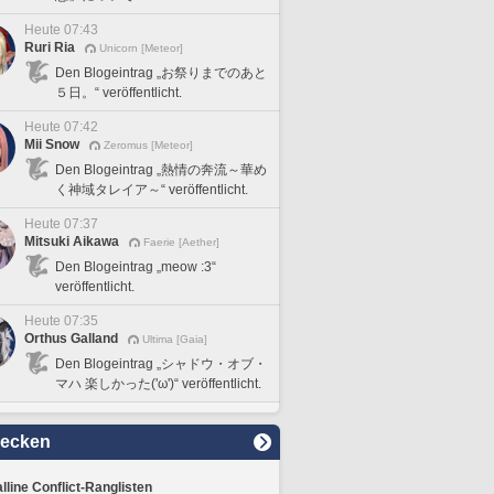
Heute 07:43
Ruri Ria
Unicorn [Meteor]
Den Blogeintrag „お祭りまでのあと
５日。“ veröffentlicht.
Heute 07:42
Mii Snow
Zeromus [Meteor]
Den Blogeintrag „熱情の奔流～華め
く神域タレイア～“ veröffentlicht.
Heute 07:37
Mitsuki Aikawa
Faerie [Aether]
Den Blogeintrag „meow :3“
veröffentlicht.
Heute 07:35
Orthus Galland
Ultima [Gaia]
Den Blogeintrag „シャドウ・オブ・
マハ 楽しかった('ω')“ veröffentlicht.
decken
lline Conflict-Ranglisten