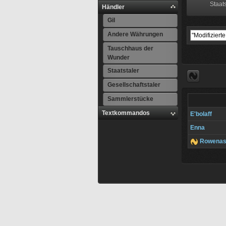
Staats
Händler
Gil
Andere Währungen
Tauschhaus der
Wunder
Staatstaler
Gesellschaftstaler
Sammlerstücke
Textkommandos
E'bolaff
Enna
Rowenas