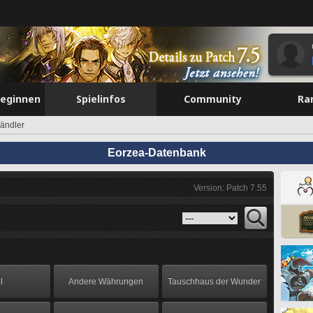
beginnen
Spielinfos
Community
Ra
ändler
Eorzea-Datenbank
Version: Patch 7.55
l
Andere Währungen
Tauschhaus der Wunder