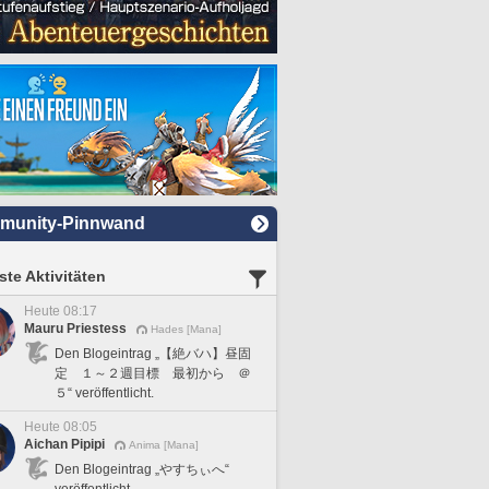
munity-Pinnwand
te Aktivitäten
Heute 08:17
Mauru Priestess
Hades [Mana]
Den Blogeintrag „【絶バハ】昼固
定 １～２週目標 最初から ＠
５“ veröffentlicht.
Heute 08:05
Aichan Pipipi
Anima [Mana]
Den Blogeintrag „やすちぃへ“
veröffentlicht.