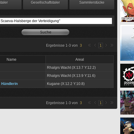
taler
Gesellschaftstaler
Sammlerstücke
Ergebnisse
1
-
3
von
3
1
Name
Areal
Rhalgrs Wacht (X:13.7 Y:12.2)
Rhalgrs Wacht (X:13.9 Y:11.6)
 Händlerin
Kugane (X:12.2 Y:10.8)
Ergebnisse
1
-
3
von
3
1