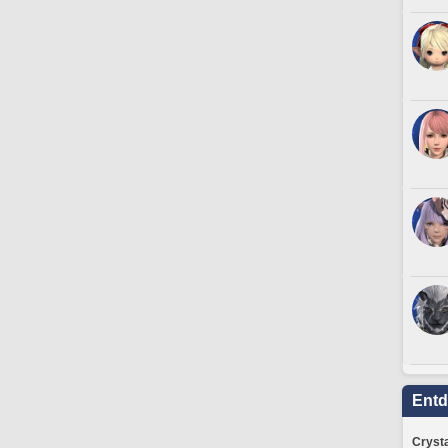
Ent
Crysta