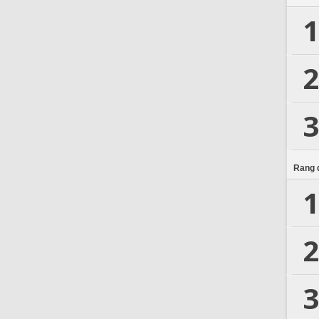
1
2
3
Rang d
1
2
3