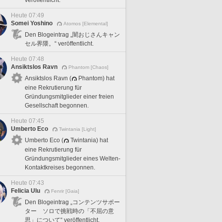
Heute 07:49
Somei Yoshino
Atomos [Elemental]
Den Blogeintrag „闇おじさんキャン
セル界隈。“ veröffentlicht.
Heute 07:48
Ansiktslos Ravn
Phantom [Chaos]
Ansiktslos Ravn (
Phantom) hat
eine Rekrutierung für
Gründungsmitglieder einer freien
Gesellschaft begonnen.
Heute 07:45
Umberto Eco
Twintania [Light]
Umberto Eco (
Twintania) hat
eine Rekrutierung für
Gründungsmitglieder eines Welten-
Kontaktkreises begonnen.
Heute 07:43
Felicia Ulu
Fenrir [Gaia]
Den Blogeintrag „コンテンツサポー
ター ソロで挑戦時の「不屈の意
思」について“ veröffentlicht.