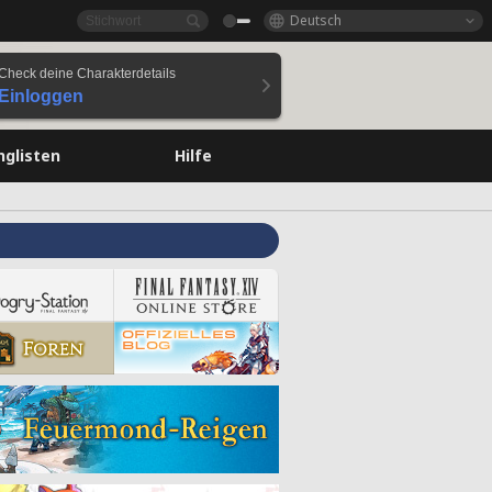
Deutsch
Check deine Charakterdetails
Einloggen
nglisten
Hilfe