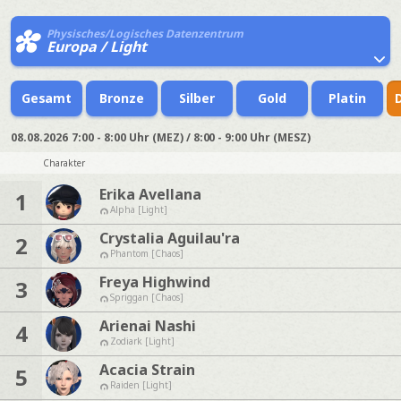
Physisches/Logisches Datenzentrum
Europa / Light
Gesamt
Bronze
Silber
Gold
Platin
08.08.2026
7:00 - 8:00 Uhr (MEZ) / 8:00 - 9:00 Uhr (MESZ)
Charakter
Erika Avellana
1
Alpha [Light]
Crystalia Aguilau'ra
2
Phantom [Chaos]
Freya Highwind
3
Spriggan [Chaos]
Arienai Nashi
4
Zodiark [Light]
Acacia Strain
5
Raiden [Light]