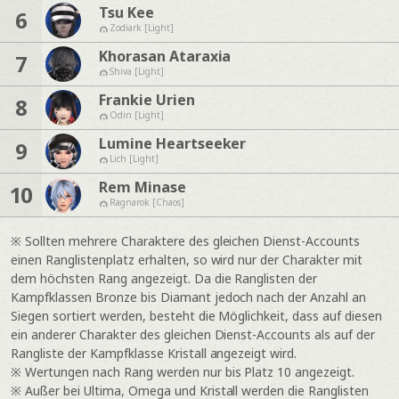
Tsu Kee
6
Zodiark [Light]
Khorasan Ataraxia
7
Shiva [Light]
Frankie Urien
8
Odin [Light]
Lumine Heartseeker
9
Lich [Light]
Rem Minase
10
Ragnarok [Chaos]
※ Sollten mehrere Charaktere des gleichen Dienst-Accounts
einen Ranglistenplatz erhalten, so wird nur der Charakter mit
dem höchsten Rang angezeigt. Da die Ranglisten der
Kampfklassen Bronze bis Diamant jedoch nach der Anzahl an
Siegen sortiert werden, besteht die Möglichkeit, dass auf diesen
ein anderer Charakter des gleichen Dienst-Accounts als auf der
Rangliste der Kampfklasse Kristall angezeigt wird.
※ Wertungen nach Rang werden nur bis Platz 10 angezeigt.
※ Außer bei Ultima, Omega und Kristall werden die Ranglisten