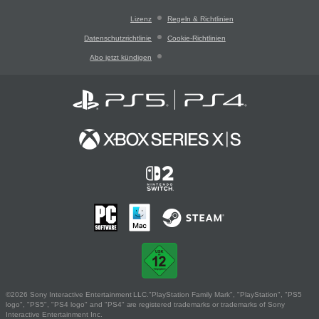
Lizenz
Regeln & Richtlinien
Datenschutzrichtlinie
Cookie-Richtlinien
Abo jetzt kündigen
©2026 Sony Interactive Entertainment LLC."PlayStation Family Mark", "PlayStation", "PS5
logo", "PS5", "PS4 logo" and "PS4" are registered trademarks or trademarks of Sony
Interactive Entertainment Inc.