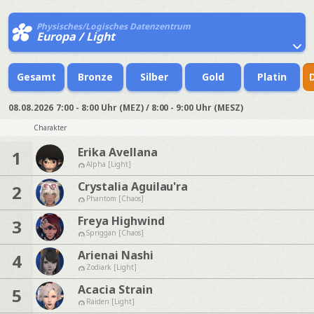
Physisches/Logisches Datenzentrum
Europa / Light
Gesamt
Bronze
Silber
Gold
Platin
08.08.2026
7:00 - 8:00 Uhr (MEZ) / 8:00 - 9:00 Uhr (MESZ)
Charakter
Erika Avellana
1
Alpha [Light]
Crystalia Aguilau'ra
2
Phantom [Chaos]
Freya Highwind
3
Spriggan [Chaos]
Arienai Nashi
4
Zodiark [Light]
Acacia Strain
5
Raiden [Light]