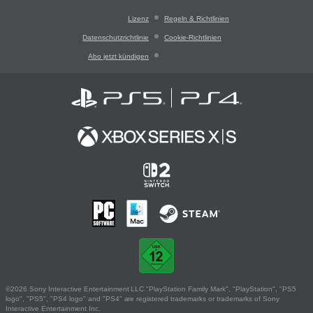
Lizenz
Regeln & Richtlinien
Datenschutzrichtlinie
Cookie-Richtlinien
Abo jetzt kündigen
©2026 Sony Interactive Entertainment LLC."PlayStation Family Mark", "PlayStation", "PS5
logo", "PS5", "PS4 logo" and "PS4" are registered trademarks or trademarks of Sony
Interactive Entertainment Inc.