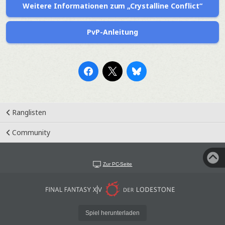
Weitere Informationen zum „Crystalline Conflict“
PvP-Anleitung
Ranglisten
Community
Zur PC-Seite
Spiel herunterladen