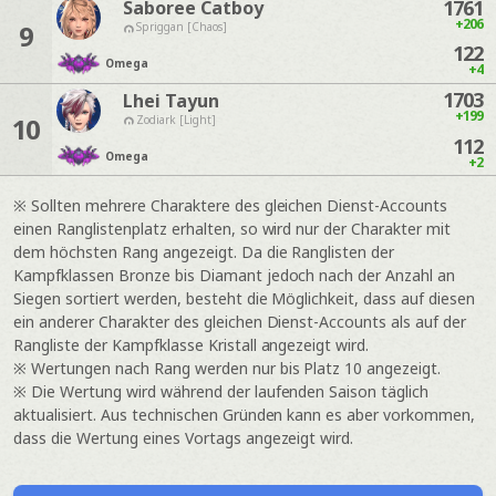
1761
Saboree Catboy
+206
9
Spriggan [Chaos]
122
Omega
+4
1703
Lhei Tayun
+199
10
Zodiark [Light]
112
Omega
+2
※ Sollten mehrere Charaktere des gleichen Dienst-Accounts
einen Ranglistenplatz erhalten, so wird nur der Charakter mit
dem höchsten Rang angezeigt. Da die Ranglisten der
Kampfklassen Bronze bis Diamant jedoch nach der Anzahl an
Siegen sortiert werden, besteht die Möglichkeit, dass auf diesen
ein anderer Charakter des gleichen Dienst-Accounts als auf der
Rangliste der Kampfklasse Kristall angezeigt wird.
※ Wertungen nach Rang werden nur bis Platz 10 angezeigt.
※ Die Wertung wird während der laufenden Saison täglich
aktualisiert. Aus technischen Gründen kann es aber vorkommen,
dass die Wertung eines Vortags angezeigt wird.