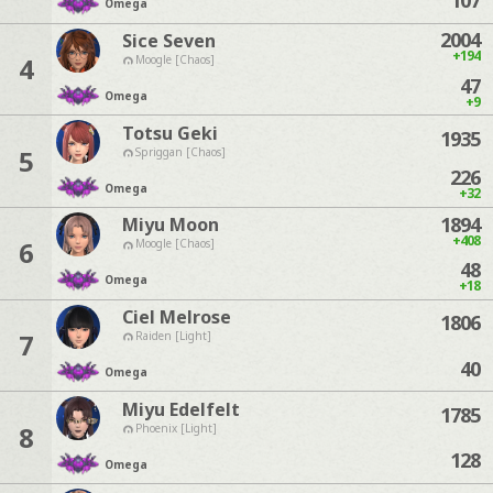
107
Omega
2004
Sice Seven
+194
4
Moogle [Chaos]
47
Omega
+9
Totsu Geki
1935
5
Spriggan [Chaos]
226
Omega
+32
1894
Miyu Moon
+408
6
Moogle [Chaos]
48
Omega
+18
Ciel Melrose
1806
7
Raiden [Light]
40
Omega
Miyu Edelfelt
1785
8
Phoenix [Light]
128
Omega