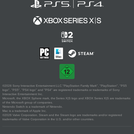
©2026 Sony Interactive Entertainment LLC."PlayStation Family Mark", "PlayStation", "PS5
logo", "PS5", "PS4 logo" and "PS4" are registered trademarks or trademarks of Sony
Interactive Entertainment Inc.
Microsoft, the XBOX Sphere mark, the Series X|S logo and XBOX Series X|S are trademarks
of the Microsoft group of companies.
Nintendo Switch is a trademark of Nintendo.
Mac is a trademark of Apple Inc.
©2026 Valve Corporation. Steam and the Steam logo are trademarks and/or registered
trademarks of Valve Corporation in the U.S. and/or other countries.