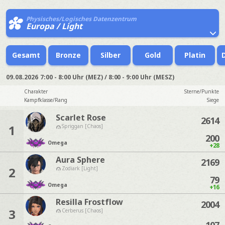
Physisches/Logisches Datenzentrum
Europa / Light
Gesamt
Bronze
Silber
Gold
Platin
09.08.2026
7:00 - 8:00 Uhr (MEZ) / 8:00 - 9:00 Uhr (MESZ)
Charakter
Sterne/Punkte
Kampfklasse/Rang
Siege
Scarlet Rose
2614
1
Spriggan [Chaos]
200
Omega
+28
Aura Sphere
2169
2
Zodiark [Light]
79
Omega
+16
Resilla Frostflow
2004
3
Cerberus [Chaos]