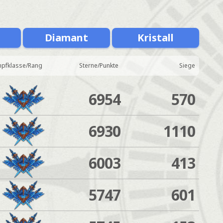
Diamant
Kristall
pfklasse/Rang
Sterne/Punkte
Siege
6954
570
6930
1110
6003
413
5747
601