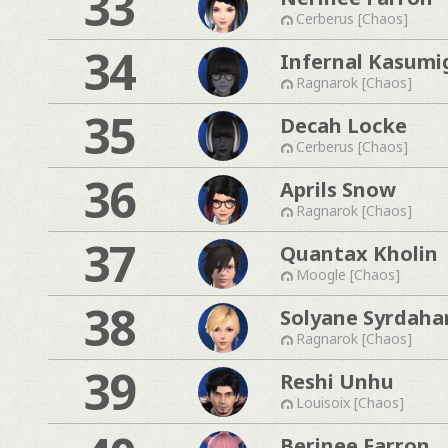
33
Cerberus [Chaos]
34
Infernal Kasumi
Ragnarok [Chaos]
35
Decah Locke
Cerberus [Chaos]
36
Aprils Snow
Ragnarok [Chaos]
37
Quantax Kholin
Moogle [Chaos]
38
Solyane Syrdaha
Ragnarok [Chaos]
39
Reshi Unhu
Louisoix [Chaos]
Berinee Farron