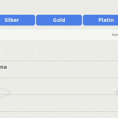
Silber
Gold
Platin
Kam
ana
l