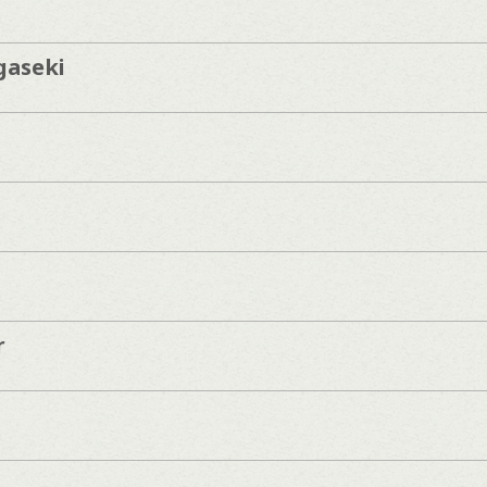
gaseki
r