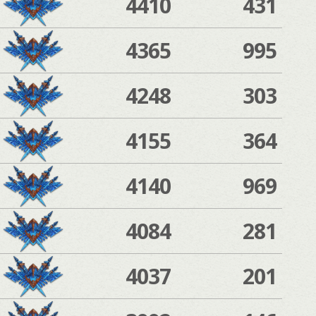
4410
431
4365
995
4248
303
4155
364
4140
969
4084
281
4037
201