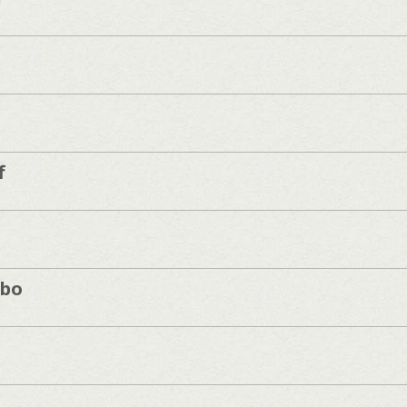
f
mbo