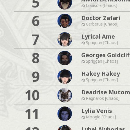
5
Louisoix [Chaos]
6
Doctor Zafari
Cerberus [Chaos]
7
Lyrical Ame
Spriggan [Chaos]
8
Georges Goldclif
Spriggan [Chaos]
9
Hakey Hakey
Spriggan [Chaos]
10
Deadrise Muto
Ragnarok [Chaos]
11
Lylia Venis
Moogle [Chaos]
Lybel Alyborias