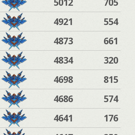
5012
705
4921
554
4873
661
4834
320
4698
815
4686
574
4641
176