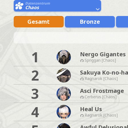
Datenzentrum
Chaos
Gesamt
Bronze
1
Nergo Gigantes
Spriggan [Chaos]
2
Sakuya Ko-no-h
Ragnarok [Chaos]
3
Asci Frostmage
Cerberus [Chaos]
4
Heal Us
Ragnarok [Chaos]
Awful Delusiona