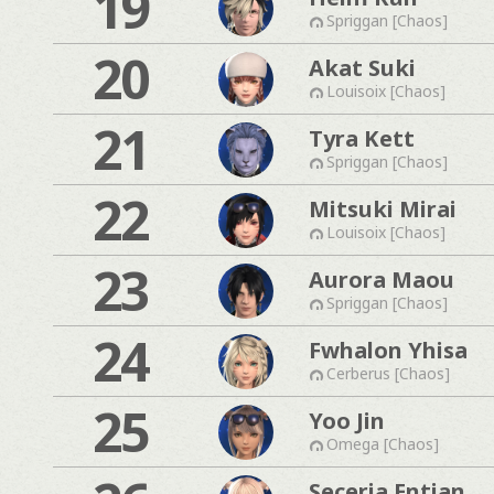
19
Spriggan [Chaos]
20
Akat Suki
Louisoix [Chaos]
21
Tyra Kett
Spriggan [Chaos]
22
Mitsuki Mirai
Louisoix [Chaos]
23
Aurora Maou
Spriggan [Chaos]
24
Fwhalon Yhisa
Cerberus [Chaos]
25
Yoo Jin
Omega [Chaos]
Seceria Entian