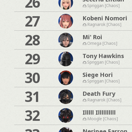
26
Spriggan [Chaos]
27
Kobeni Nomori
Ragnarok [Chaos]
28
Mi' Roi
Omega [Chaos]
29
Tony Hawkins
Spriggan [Chaos]
30
Siege Hori
Spriggan [Chaos]
31
Death Fury
Ragnarok [Chaos]
32
Illlll Illllllllll
Moogle [Chaos]
Nerinee Farron