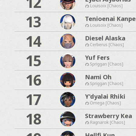
12
Louisoix [Chaos]
13
Tenioenai Kanpe
Louisoix [Chaos]
14
Diesel Alaska
Cerberus [Chaos]
15
Yuf Fers
Spriggan [Chaos]
16
Nami Oh
Spriggan [Chaos]
17
Y'dyalai Rhiki
Omega [Chaos]
18
Strawberry Kea
Ragnarok [Chaos]
Hellfi Kun