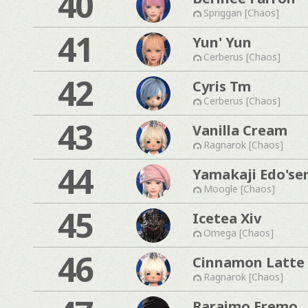
40
Spriggan [Chaos]
41
Yun' Yun
Cerberus [Chaos]
42
Cyris Tm
Cerberus [Chaos]
43
Vanilla Cream
Ragnarok [Chaos]
44
Yamakaji Edo'se
Moogle [Chaos]
45
Icetea Xiv
Omega [Chaos]
46
Cinnamon Latte
Ragnarok [Chaos]
Raraimo Eremo