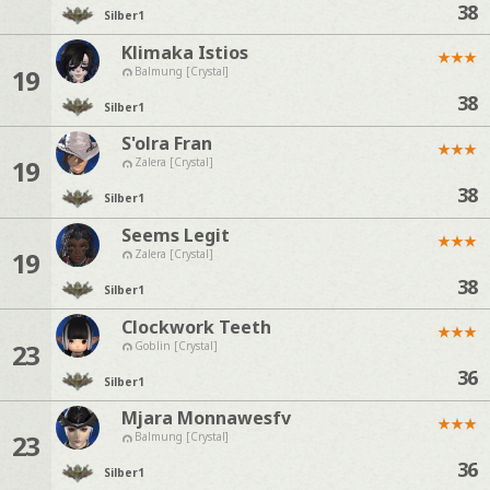
38
Silber
1
Klimaka Istios
★
★
★
19
Balmung [Crystal]
38
Silber
1
S'olra Fran
★
★
★
19
Zalera [Crystal]
38
Silber
1
Seems Legit
★
★
★
19
Zalera [Crystal]
38
Silber
1
Clockwork Teeth
★
★
★
23
Goblin [Crystal]
36
Silber
1
Mjara Monnawesfv
★
★
★
23
Balmung [Crystal]
36
Silber
1