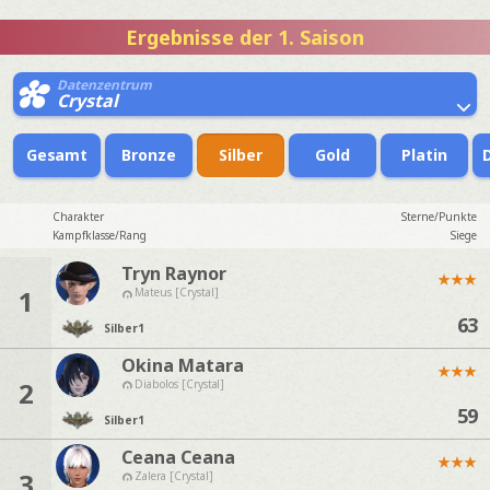
Ergebnisse der 1. Saison
Datenzentrum
Crystal
Gesamt
Bronze
Silber
Gold
Platin
Charakter
Sterne/Punkte
Kampfklasse/Rang
Siege
Tryn Raynor
★
★
★
1
Mateus [Crystal]
63
Silber
1
Okina Matara
★
★
★
2
Diabolos [Crystal]
59
Silber
1
Ceana Ceana
★
★
★
3
Zalera [Crystal]