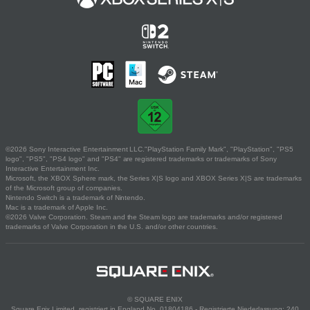
©2026 Sony Interactive Entertainment LLC."PlayStation Family Mark", "PlayStation", "PS5
logo", "PS5", "PS4 logo" and "PS4" are registered trademarks or trademarks of Sony
Interactive Entertainment Inc.
Microsoft, the XBOX Sphere mark, the Series X|S logo and XBOX Series X|S are trademarks
of the Microsoft group of companies.
Nintendo Switch is a trademark of Nintendo.
Mac is a trademark of Apple Inc.
©2026 Valve Corporation. Steam and the Steam logo are trademarks and/or registered
trademarks of Valve Corporation in the U.S. and/or other countries.
© SQUARE ENIX
Square Enix Limited, registriert in England No. 01804186 - Registrierte Niederlassung: 240