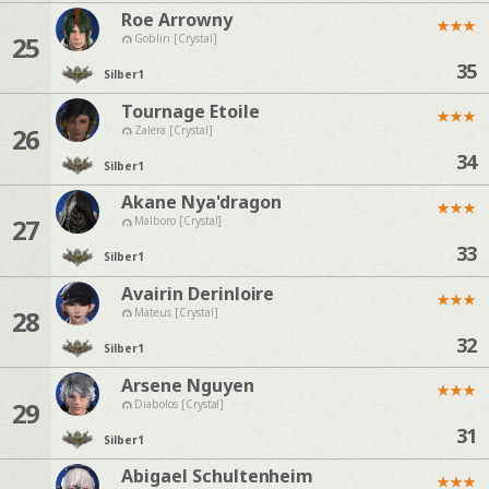
Roe Arrowny
★
★
★
25
Goblin [Crystal]
35
Silber
1
Tournage Etoile
★
★
★
26
Zalera [Crystal]
34
Silber
1
Akane Nya'dragon
★
★
★
27
Malboro [Crystal]
33
Silber
1
Avairin Derinloire
★
★
★
28
Mateus [Crystal]
32
Silber
1
Arsene Nguyen
★
★
★
29
Diabolos [Crystal]
31
Silber
1
Abigael Schultenheim
★
★
★