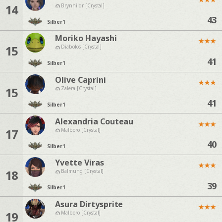
14
Brynhildr [Crystal]
43
Silber
1
Moriko Hayashi
★
★
★
15
Diabolos [Crystal]
41
Silber
1
Olive Caprini
★
★
★
15
Zalera [Crystal]
41
Silber
1
Alexandria Couteau
★
★
★
17
Malboro [Crystal]
40
Silber
1
Yvette Viras
★
★
★
18
Balmung [Crystal]
39
Silber
1
Asura Dirtysprite
★
★
★
19
Malboro [Crystal]