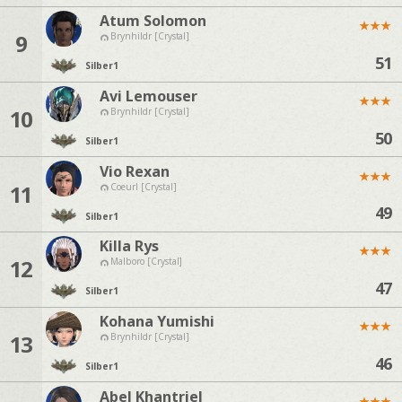
Atum Solomon
★
★
★
9
Brynhildr [Crystal]
51
Silber
1
Avi Lemouser
★
★
★
10
Brynhildr [Crystal]
50
Silber
1
Vio Rexan
★
★
★
11
Coeurl [Crystal]
49
Silber
1
Killa Rys
★
★
★
12
Malboro [Crystal]
47
Silber
1
Kohana Yumishi
★
★
★
13
Brynhildr [Crystal]
46
Silber
1
Abel Khantriel
★
★
★