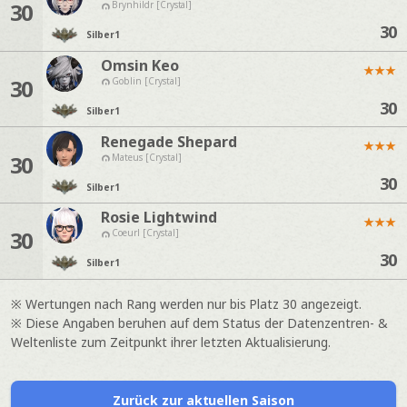
30
Brynhildr [Crystal]
30
Silber
1
Omsin Keo
★
★
★
30
Goblin [Crystal]
30
Silber
1
Renegade Shepard
★
★
★
30
Mateus [Crystal]
30
Silber
1
Rosie Lightwind
★
★
★
30
Coeurl [Crystal]
30
Silber
1
※ Wertungen nach Rang werden nur bis Platz 30 angezeigt.
※ Diese Angaben beruhen auf dem Status der Datenzentren- &
Weltenliste zum Zeitpunkt ihrer letzten Aktualisierung.
Zurück zur aktuellen Saison