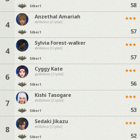
58
Silber
1
Anzethal Amariah
★
★
★
4
Mateus [Crystal]
57
Silber
1
Sylvia Forest-walker
★
★
★
4
Mateus [Crystal]
57
Silber
1
Cyggy Kate
★
★
★
6
Malboro [Crystal]
56
Silber
1
Kishi Tasogare
★
★
★
7
Malboro [Crystal]
53
Silber
1
Sedaki Jikazu
★
★
★
8
Mateus [Crystal]
52
Silber
1