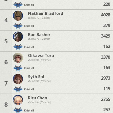
220
Kristall
Nathair Bradford
4028
4
Ravana [Materia]
379
Kristall
Bun Basher
3429
5
Ravana [Materia]
162
Kristall
Oikawa Toru
3370
6
Sophia [Materia]
163
Kristall
Syth Sol
2973
7
Sophia [Materia]
115
Kristall
Riru Chan
2755
8
Sophia [Materia]
257
Kristall