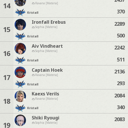
14
Ravana [Materia]
370
Kristall
Ironfall Erebus
2289
15
Sophia [Materia]
500
Kristall
Aiv Vindheart
2242
16
Sophia [Materia]
511
Kristall
Captain Hoek
2136
17
Ravana [Materia]
293
Kristall
Kaexs Verils
2084
18
Ravana [Materia]
340
Kristall
Shiki Ryougi
2083
19
Sophia [Materia]