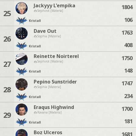
Jackyyy L'empika
1804
25
Sephirot [Materia]
106
Kristall
Dave Out
1763
26
Sophia [Materia]
408
Kristall
Reinette Noirterel
1750
27
Sephirot [Materia]
148
Kristall
Pepino Sunstrider
1747
28
Sophia [Materia]
234
Kristall
Eraqus Highwind
1700
29
Ravana [Materia]
181
Kristall
Boz Ulceros
1681