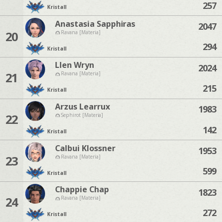
257
Kristall
Anastasia Sapphiras
2047
20
Ravana [Materia]
294
Kristall
Llen Wryn
2024
21
Ravana [Materia]
215
Kristall
Arzus Learrux
1983
22
Sephirot [Materia]
142
Kristall
Calbui Klossner
1953
23
Ravana [Materia]
599
Kristall
Chappie Chap
1823
24
Ravana [Materia]
272
Kristall