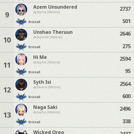
Azem Unsundered
2737
9
Sophia [Materia]
501
Kristall
Unshao Theruun
2646
10
Sephirot [Materia]
275
Kristall
Hi Me
2594
11
Sophia [Materia]
95
Kristall
Syth Isi
2564
12
Ravana [Materia]
600
Kristall
Naga Saki
2496
13
Sophia [Materia]
338
Kristall
Wicked Oreo
2437