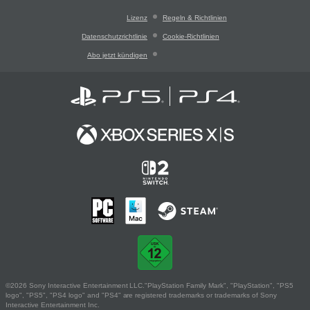
Lizenz
Regeln & Richtlinien
Datenschutzrichtlinie
Cookie-Richtlinien
Abo jetzt kündigen
©2026 Sony Interactive Entertainment LLC."PlayStation Family Mark", "PlayStation", "PS5
logo", "PS5", "PS4 logo" and "PS4" are registered trademarks or trademarks of Sony
Interactive Entertainment Inc.