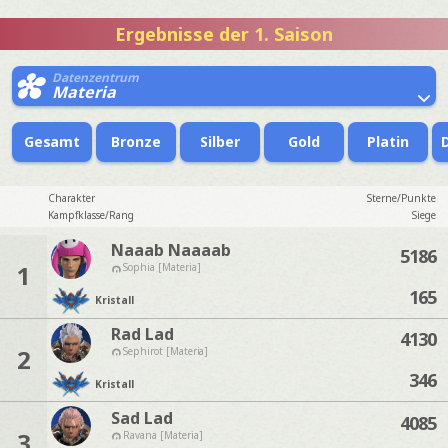
Ergebnisse der 1. Saison
Datenzentrum
Materia
Gesamt
Bronze
Silber
Gold
Platin
Charakter
Sterne/Punkte
Kampfklasse/Rang
Siege
Naaab Naaaab
5186
1
Sophia [Materia]
165
Kristall
Rad Lad
4130
2
Sephirot [Materia]
346
Kristall
Sad Lad
4085
3
Ravana [Materia]