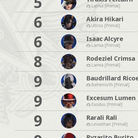
5
Lamia [Primal]
6
Akira Hikari
Ultros [Primal]
6
Isaac Alcyre
Lamia [Primal]
8
Rodeziel Crimsa
Lamia [Primal]
9
Baudrillard Rico
Behemoth [Primal]
9
Excesum Lumen
Exodus [Primal]
9
Rarali Rali
Leviathan [Primal]
Ryzarito Burito