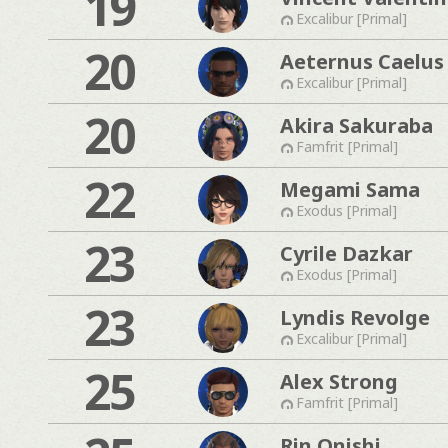
19
Excalibur [Primal]
20
Aeternus Caelus
Excalibur [Primal]
20
Akira Sakuraba
Famfrit [Primal]
22
Megami Sama
Exodus [Primal]
23
Cyrile Dazkar
Exodus [Primal]
23
Lyndis Revolge
Excalibur [Primal]
25
Alex Strong
Famfrit [Primal]
Rin Onishi