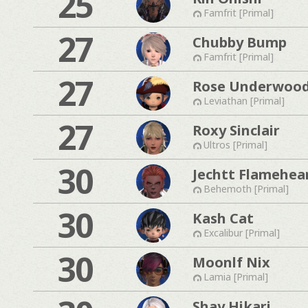
25
Famfrit [Primal]
27
Chubby Bump
Famfrit [Primal]
27
Rose Underwoo
Leviathan [Primal]
27
Roxy Sinclair
Ultros [Primal]
30
Jechtt Flamehea
Behemoth [Primal]
30
Kash Cat
Excalibur [Primal]
30
Moonlf Nix
Lamia [Primal]
Shay Hikari