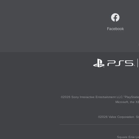
Facebook
©2026 Sony Interactive Entertainment LLC."PlayStation
Microsoft, the 
©2026 Valve Corporation. St
Square Enix Lim