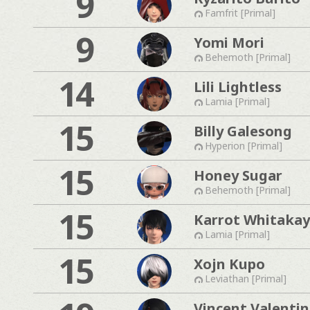
9
Famfrit [Primal]
9
Yomi Mori
Behemoth [Primal]
14
Lili Lightless
Lamia [Primal]
15
Billy Galesong
Hyperion [Primal]
15
Honey Sugar
Behemoth [Primal]
15
Karrot Whitakay
Lamia [Primal]
15
Xojn Kupo
Leviathan [Primal]
Vincent Valentin