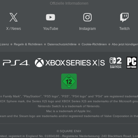
Offizielle Informationen
X
/
News
YouTube
Instagram
Twitch
Lizenz
Regeln & Richtlinien
Datenschutzrichtlinie
Cookie-Richtlinien
Abo jetzt kündige
 Family Mark", "PlayStation", "PS5 logo", "PS5", "PS4 logo" and "PS4" are registered trademark
XBOX Sphere mark, the Series X|S logo and XBOX Series X|S are trademarks of the Microsoft gro
Nintendo Switch is a trademark of Nintendo.
Mac is a trademark of Apple Inc.
eam and the Steam logo are trademarks and/or registered trademarks of Valve Corporation in the 
© SQUARE ENIX
ited, registriert in England No. 01804186 - Registrierte Niederlassung: 240 Blackfriars Road, 