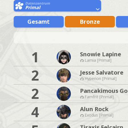
Datenzentrum
Primal
Gesamt
Bronze
1
Snowie Lapine
Lamia [Primal]
2
Jesse Salvatore
Hyperion [Primal]
2
Pancakimous G
Famfrit [Primal]
4
Alun Rock
Exodus [Primal]
Tiraxis Felcairn