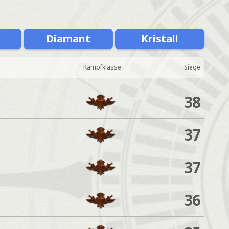
Diamant
Kristall
Kampfklasse
Siege
38
37
37
36