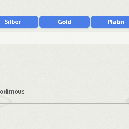
Silber
Gold
Platin
oodimous