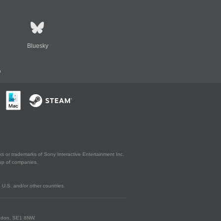
Bluesky
n
s or trademarks of Sony Interactive Entertainment Inc.
up of companies.
U.S. and/or other countries.
London, SE1 8NW.