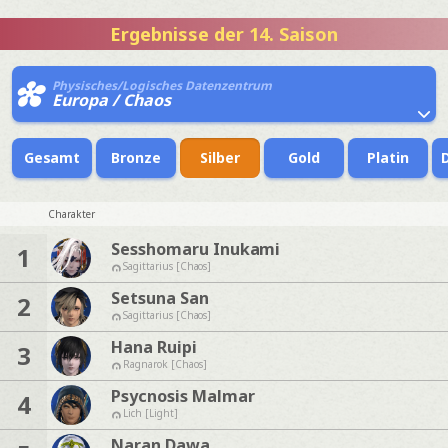
Ergebnisse der 14. Saison
Physisches/Logisches Datenzentrum
Europa / Chaos
Gesamt
Bronze
Silber
Gold
Platin
Charakter
Sesshomaru Inukami
1
Sagittarius [Chaos]
Setsuna San
2
Sagittarius [Chaos]
Hana Ruipi
3
Ragnarok [Chaos]
Psycnosis Malmar
4
Lich [Light]
Naran Dawa