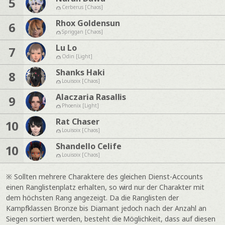
5
Cerberus [Chaos]
Rhox Goldensun
6
Spriggan [Chaos]
Lu Lo
7
Odin [Light]
Shanks Haki
8
Louisoix [Chaos]
Alaczaria Rasallis
9
Phoenix [Light]
Rat Chaser
10
Louisoix [Chaos]
Shandello Celife
10
Louisoix [Chaos]
※ Sollten mehrere Charaktere des gleichen Dienst-Accounts
einen Ranglistenplatz erhalten, so wird nur der Charakter mit
dem höchsten Rang angezeigt. Da die Ranglisten der
Kampfklassen Bronze bis Diamant jedoch nach der Anzahl an
Siegen sortiert werden, besteht die Möglichkeit, dass auf diesen