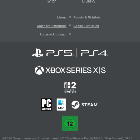
Twitch
Bluesky
Lizenz
Regeln & Richtlinien
Datenschutzrichtlinie
Cookie-Richtlinien
Abo jetzt kündigen
©2026 Sony Interactive Entertainment LLC."PlayStation Family Mark", "PlayStation", "PS5