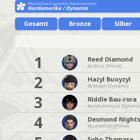
Physisches/Logisches Datenzentrum
Nordamerika / Dynamis
Gesamt
Bronze
Silber
1
Reed Diamond
Ultros [Primal]
2
Hazyl Buoyzyl
Seraph [Dynamis]
3
Riddle Bau-rora
Halicarnassus [Dynami
4
Desmond Night
Leviathan [Primal]
Suho Thamasa