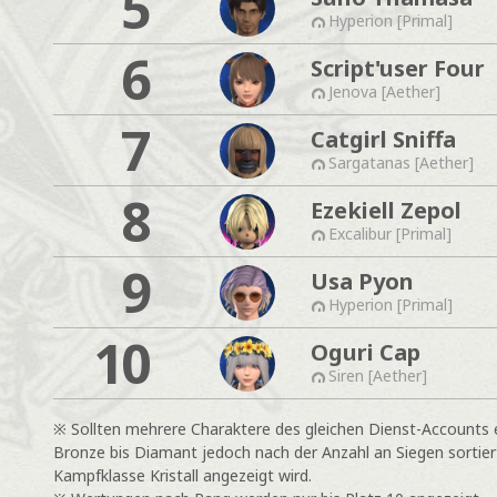
5
Hyperion [Primal]
6
Script'user Four
Jenova [Aether]
7
Catgirl Sniffa
Sargatanas [Aether]
8
Ezekiell Zepol
Excalibur [Primal]
9
Usa Pyon
Hyperion [Primal]
10
Oguri Cap
Siren [Aether]
※ Sollten mehrere Charaktere des gleichen Dienst-Accounts e
Bronze bis Diamant jedoch nach der Anzahl an Siegen sortiert
Kampfklasse Kristall angezeigt wird.