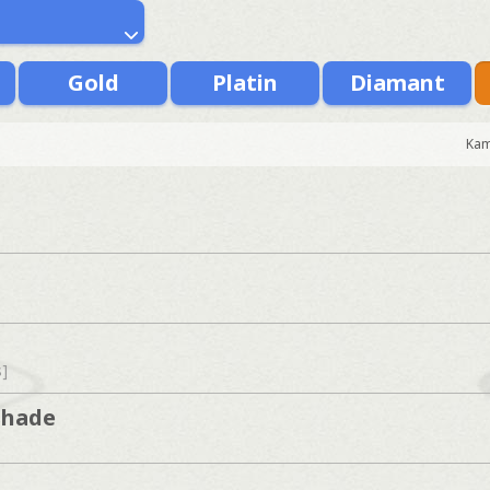
Gold
Platin
Diamant
Kam
s]
shade