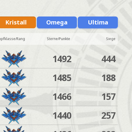
Kristall
Omega
Ultima
pfklasse/Rang
Sterne/Punkte
Siege
1492
444
1485
188
1466
157
1440
257