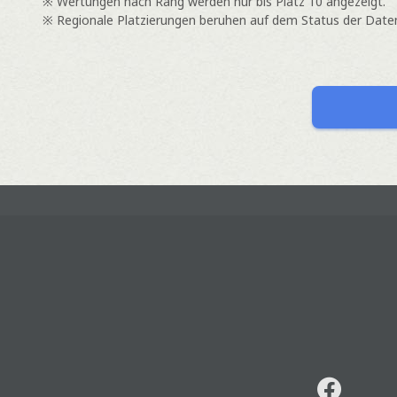
※ Wertungen nach Rang werden nur bis Platz 10 angezeigt.
※ Regionale Platzierungen beruhen auf dem Status der Datenz