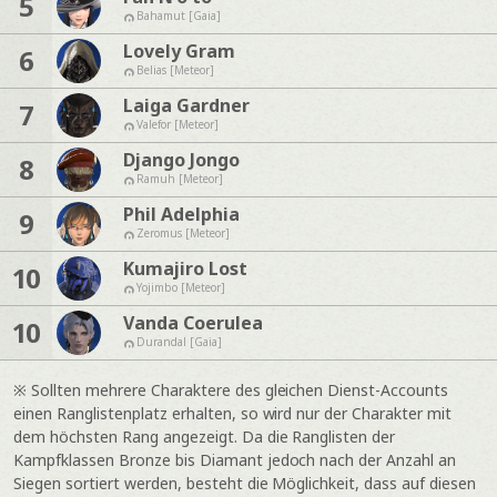
5
Bahamut [Gaia]
Lovely Gram
6
Belias [Meteor]
Laiga Gardner
7
Valefor [Meteor]
Django Jongo
8
Ramuh [Meteor]
Phil Adelphia
9
Zeromus [Meteor]
Kumajiro Lost
10
Yojimbo [Meteor]
Vanda Coerulea
10
Durandal [Gaia]
※ Sollten mehrere Charaktere des gleichen Dienst-Accounts
einen Ranglistenplatz erhalten, so wird nur der Charakter mit
dem höchsten Rang angezeigt. Da die Ranglisten der
Kampfklassen Bronze bis Diamant jedoch nach der Anzahl an
Siegen sortiert werden, besteht die Möglichkeit, dass auf diesen