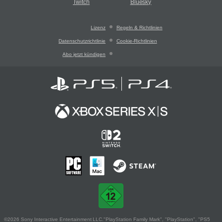
Twitch
Bluesky
Lizenz
Regeln & Richtlinien
Datenschutzrichtlinie
Cookie-Richtlinien
Abo jetzt kündigen
©2026 Sony Interactive Entertainment LLC."PlayStation Family Mark", "PlayStation", "PS5