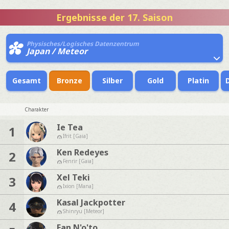
Ergebnisse der 17. Saison
Physisches/Logisches Datenzentrum
Japan / Meteor
Gesamt
Bronze
Silber
Gold
Platin
Charakter
Ie Tea
1
Ifrit [Gaia]
Ken Redeyes
2
Fenrir [Gaia]
Xel Teki
3
Ixion [Mana]
Kasal Jackpotter
4
Shinryu [Meteor]
Fan N'o'to