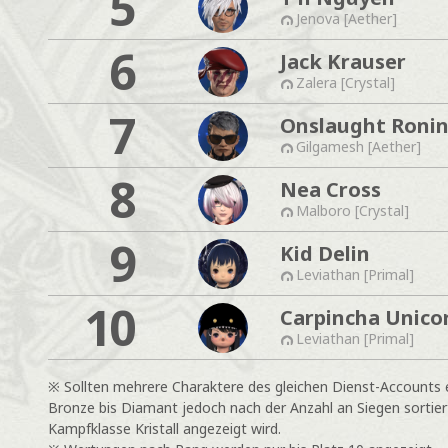
5
Jenova [Aether]
6
Jack Krauser
Zalera [Crystal]
7
Onslaught Roni
Gilgamesh [Aether]
8
Nea Cross
Malboro [Crystal]
9
Kid Delin
Leviathan [Primal]
10
Carpincha Unico
Leviathan [Primal]
※ Sollten mehrere Charaktere des gleichen Dienst-Accounts e
Bronze bis Diamant jedoch nach der Anzahl an Siegen sortiert
Kampfklasse Kristall angezeigt wird.