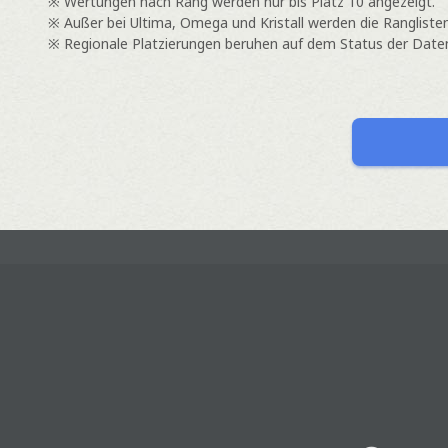
※ Wertungen nach Rang werden nur bis Platz 10 angezeigt.
※ Außer bei Ultima, Omega und Kristall werden die Ranglisten
※ Regionale Platzierungen beruhen auf dem Status der Datenz