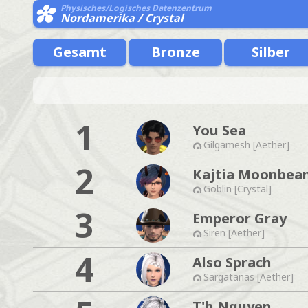
Physisches/Logisches Datenzentrum
Nordamerika / Crystal
Gesamt
Bronze
Silber
1
You Sea
Gilgamesh [Aether]
2
Kajtia Moonbea
Goblin [Crystal]
3
Emperor Gray
Siren [Aether]
4
Also Sprach
Sargatanas [Aether]
T'h Nguyen