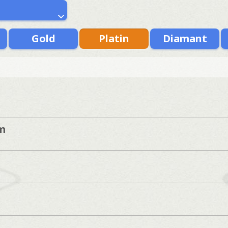
Gold
Platin
Diamant
m