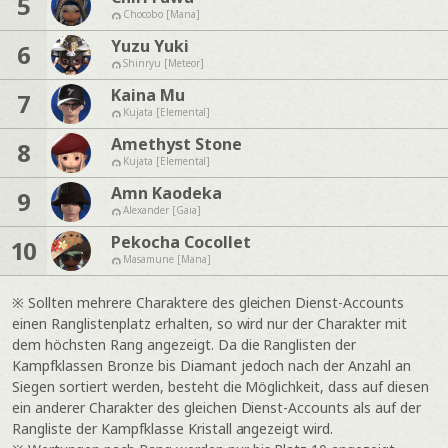
5
Chocobo [Mana]
Yuzu Yuki
6
Shinryu [Meteor]
Kaina Mu
7
Kujata [Elemental]
Amethyst Stone
8
Kujata [Elemental]
Amn Kaodeka
9
Alexander [Gaia]
Pekocha Cocollet
10
Masamune [Mana]
※ Sollten mehrere Charaktere des gleichen Dienst-Accounts
einen Ranglistenplatz erhalten, so wird nur der Charakter mit
dem höchsten Rang angezeigt. Da die Ranglisten der
Kampfklassen Bronze bis Diamant jedoch nach der Anzahl an
Siegen sortiert werden, besteht die Möglichkeit, dass auf diesen
ein anderer Charakter des gleichen Dienst-Accounts als auf der
Rangliste der Kampfklasse Kristall angezeigt wird.