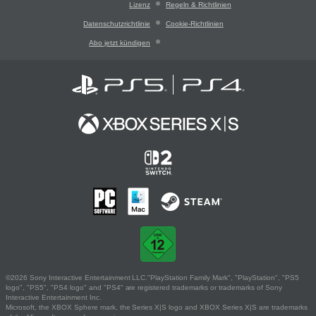
Lizenz
Regeln & Richtlinien
Datenschutzrichtlinie
Cookie-Richtlinien
Abo jetzt kündigen
©2026 Sony Interactive Entertainment LLC."PlayStation Family Mark", "PlayStation", "PS5
logo", "PS5", "PS4 logo" and "PS4" are registered trademarks or trademarks of Sony
Interactive Entertainment Inc.
Microsoft, the XBOX Sphere mark, the Series X|S logo and XBOX Series X|S are trademarks