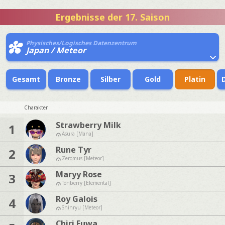
Ergebnisse der 17. Saison
Physisches/Logisches Datenzentrum
Japan / Meteor
Gesamt
Bronze
Silber
Gold
Platin
Charakter
Strawberry Milk
1
Asura [Mana]
Rune Tyr
2
Zeromus [Meteor]
Maryy Rose
3
Tonberry [Elemental]
Roy Galois
4
Shinryu [Meteor]
Chiri Fuwa