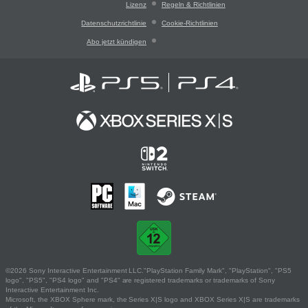
Lizenz
Regeln & Richtlinien
Datenschutzrichtlinie
Cookie-Richtlinien
Abo jetzt kündigen
©2026 Sony Interactive Entertainment LLC."PlayStation Family Mark", "PlayStation", "PS5
logo", "PS5", "PS4 logo" and "PS4" are registered trademarks or trademarks of Sony
Interactive Entertainment Inc.
Microsoft, the XBOX Sphere mark, the Series X|S logo and XBOX Series X|S are trademarks