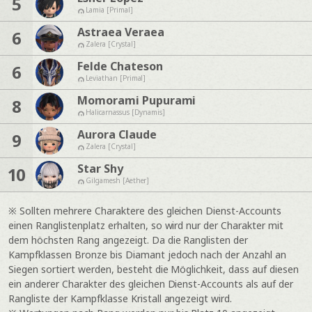
5
Lamia [Primal]
Astraea Veraea
6
Zalera [Crystal]
Felde Chateson
6
Leviathan [Primal]
Momorami Pupurami
8
Halicarnassus [Dynamis]
Aurora Claude
9
Zalera [Crystal]
Star Shy
10
Gilgamesh [Aether]
※ Sollten mehrere Charaktere des gleichen Dienst-Accounts
einen Ranglistenplatz erhalten, so wird nur der Charakter mit
dem höchsten Rang angezeigt. Da die Ranglisten der
Kampfklassen Bronze bis Diamant jedoch nach der Anzahl an
Siegen sortiert werden, besteht die Möglichkeit, dass auf diesen
ein anderer Charakter des gleichen Dienst-Accounts als auf der
Rangliste der Kampfklasse Kristall angezeigt wird.