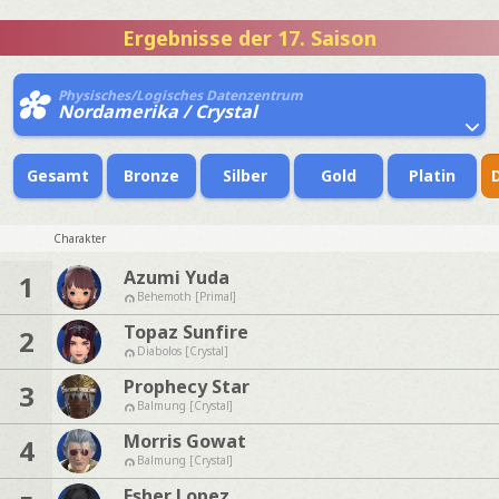
Ergebnisse der 17. Saison
Physisches/Logisches Datenzentrum
Nordamerika / Crystal
Gesamt
Bronze
Silber
Gold
Platin
Charakter
Azumi Yuda
1
Behemoth [Primal]
Topaz Sunfire
2
Diabolos [Crystal]
Prophecy Star
3
Balmung [Crystal]
Morris Gowat
4
Balmung [Crystal]
Esher Lopez