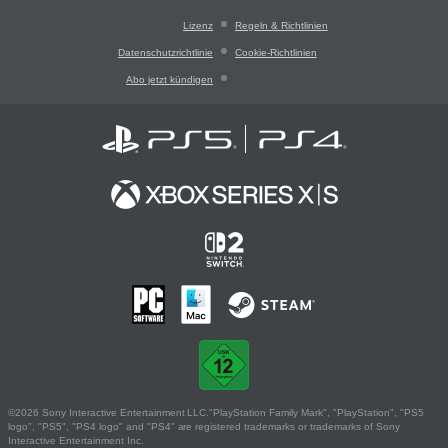
Lizenz
Regeln & Richtlinien
Datenschutzrichtlinie
Cookie-Richtlinien
Abo jetzt kündigen
©2026 Sony Interactive Entertainment LLC."PlayStation Family Mark", "PlayStation", "PS5
logo", "PS5", "PS4 logo" and "PS4" are registered trademarks or trademarks of Sony
Interactive Entertainment Inc.