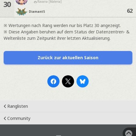
30
Ravana [Materia]
62
Diamant
5
※ Wertungen nach Rang werden nur bis Platz 30 angezeigt.
※ Diese Angaben beruhen auf dem Status der Datenzentren- &
Weltenliste zum Zeitpunkt ihrer letzten Aktualisierung.
Zurück zur aktuellen Saison
Ranglisten
Community