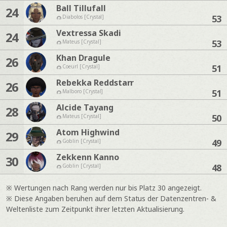
Ball Tillufall
24
53
Diabolos [Crystal]
Vextressa Skadi
24
53
Mateus [Crystal]
Khan Dragule
26
51
Coeurl [Crystal]
Rebekka Reddstarr
26
51
Malboro [Crystal]
Alcide Tayang
28
50
Mateus [Crystal]
Atom Highwind
29
49
Goblin [Crystal]
Zekkenn Kanno
30
48
Goblin [Crystal]
※ Wertungen nach Rang werden nur bis Platz 30 angezeigt.
※ Diese Angaben beruhen auf dem Status der Datenzentren- &
Weltenliste zum Zeitpunkt ihrer letzten Aktualisierung.