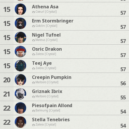
Athena Asa
15
57
Coeurl [Crystal]
Erm Stormbringer
15
57
Goblin [Crystal]
Nigel Tufnel
15
57
Mateus [Crystal]
Osric Drakon
15
57
Zalera [Crystal]
Teej Aye
15
57
Zalera [Crystal]
Creepin Pumpkin
20
56
Malboro [Crystal]
Griznak Ibrix
21
55
Malboro [Crystal]
Piesofpain Allond
22
54
Balmung [Crystal]
Stella Tenebries
22
54
Zalera [Crystal]