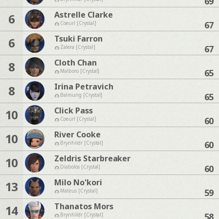
69
Astrelle Clarke
6
67
Coeurl [Crystal]
Tsuki Farron
6
67
Zalera [Crystal]
Cloth Chan
8
65
Malboro [Crystal]
Irina Petravich
8
65
Balmung [Crystal]
Click Pass
10
60
Coeurl [Crystal]
River Cooke
10
60
Brynhildr [Crystal]
Zeldris Starbreaker
10
60
Diabolos [Crystal]
Milo No'kori
13
59
Mateus [Crystal]
Thanatos Mors
14
58
Brynhildr [Crystal]