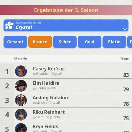
Ergebnisse der 3. Saison
Datenzentrum
Crystal
Gesamt
Bronze
Silber
Gold
Platin
Charakter
Siege
Casey Ker'rac
1
83
Brynhildr [Crystal]
Elin Haldira
2
79
Goblin [Crystal]
Aisling Galakiir
3
78
Malboro [Crystal]
Riku Reinhart
4
75
Balmung [Crystal]
Bryn Fields
5
Brynhildr [Crystal]