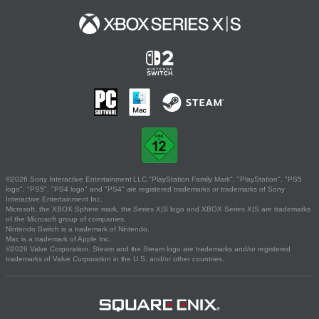
©2026 Sony Interactive Entertainment LLC."PlayStation Family Mark", "PlayStation", "PS5
logo", "PS5", "PS4 logo" and "PS4" are registered trademarks or trademarks of Sony
Interactive Entertainment Inc.
Microsoft, the XBOX Sphere mark, the Series X|S logo and XBOX Series X|S are trademarks
of the Microsoft group of companies.
Nintendo Switch is a trademark of Nintendo.
Mac is a trademark of Apple Inc.
©2026 Valve Corporation. Steam and the Steam logo are trademarks and/or registered
trademarks of Valve Corporation in the U.S. and/or other countries.