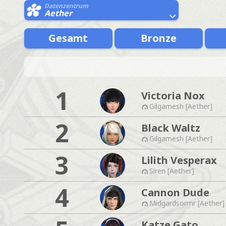
Datenzentrum
Aether
Gesamt
Bronze
1
Victoria Nox
Gilgamesh [Aether]
2
Black Waltz
Gilgamesh [Aether]
3
Lilith Vesperax
Siren [Aether]
4
Cannon Dude
Midgardsormr [Aether]
Katze Gato