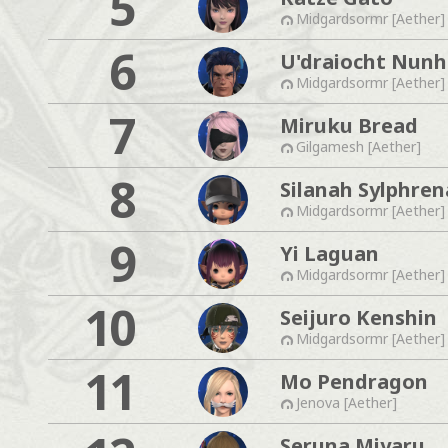
5
Midgardsormr [Aether]
6
U'draiocht Nunh
Midgardsormr [Aether]
7
Miruku Bread
Gilgamesh [Aether]
8
Silanah Sylphren
Midgardsormr [Aether]
9
Yi Laguan
Midgardsormr [Aether]
10
Seijuro Kenshin
Midgardsormr [Aether]
11
Mo Pendragon
Jenova [Aether]
Seruna Miyaru