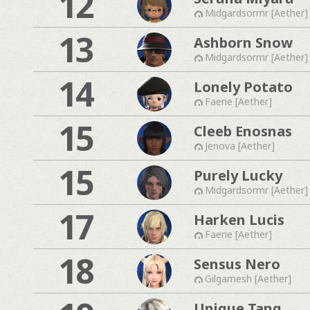
12
Midgardsormr [Aether]
13
Ashborn Snow
Midgardsormr [Aether]
14
Lonely Potato
Faerie [Aether]
15
Cleeb Enosnas
Jenova [Aether]
15
Purely Lucky
Midgardsormr [Aether]
17
Harken Lucis
Faerie [Aether]
18
Sensus Nero
Gilgamesh [Aether]
Unique Tang