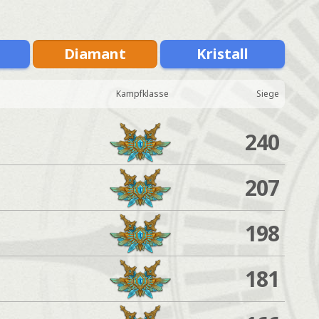
Diamant
Kristall
Kampfklasse
Siege
240
207
198
181