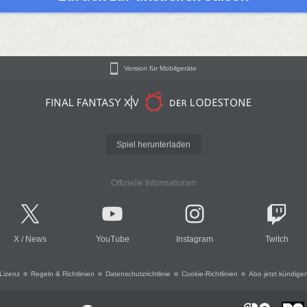
Version für Mobilgeräte
Spiel herunterladen
Offizielle Informationen
X
/
News
YouTube
Instagram
Twitch
Lizenz
Regeln & Richtlinien
Datenschutzrichtlinie
Cookie-Richtlinien
Abo jetzt kündige