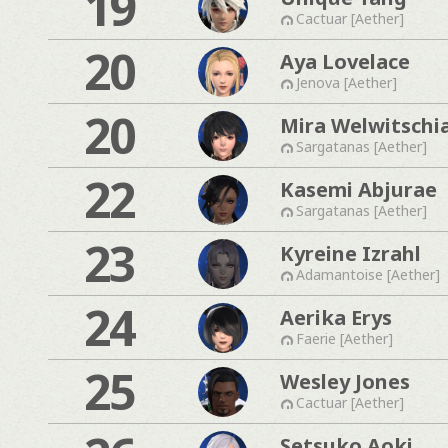
19
Cactuar [Aether]
20
Aya Lovelace
Jenova [Aether]
20
Mira Welwitschi
Sargatanas [Aether]
22
Kasemi Abjurae
Sargatanas [Aether]
23
Kyreine Izrahl
Adamantoise [Aether]
24
Aerika Erys
Faerie [Aether]
25
Wesley Jones
Cactuar [Aether]
Setsuko Aoki