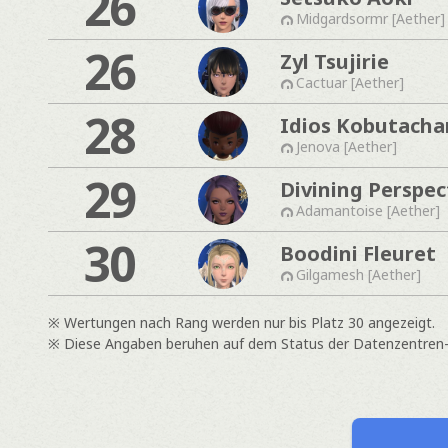
26
Midgardsormr [Aether]
26
Zyl Tsujirie
Cactuar [Aether]
28
Idios Kobutacha
Jenova [Aether]
29
Divining Perspec
Adamantoise [Aether]
30
Boodini Fleuret
Gilgamesh [Aether]
※ Wertungen nach Rang werden nur bis Platz 30 angezeigt.
※ Diese Angaben beruhen auf dem Status der Datenzentren- &