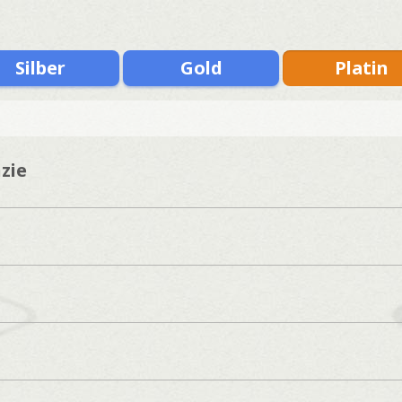
Silber
Gold
Platin
zie