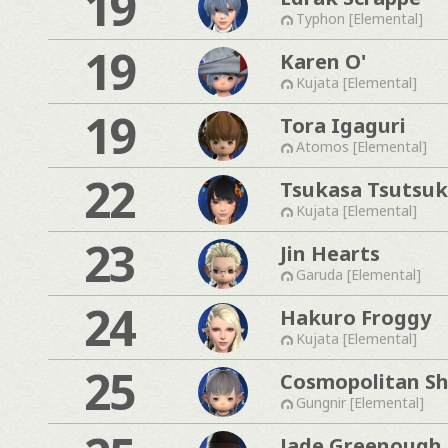
19
Typhon [Elemental]
19
Karen O'
Kujata [Elemental]
19
Tora Igaguri
Atomos [Elemental]
22
Tsukasa Tsutsuk
Kujata [Elemental]
23
Jin Hearts
Garuda [Elemental]
24
Hakuro Froggy
Kujata [Elemental]
25
Cosmopolitan S
Gungnir [Elemental]
Jade Greenough