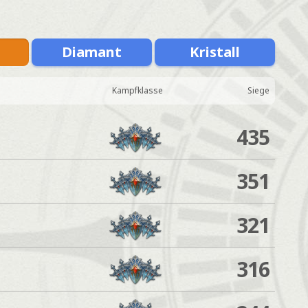
Diamant
Kristall
Kampfklasse
Siege
435
351
321
316