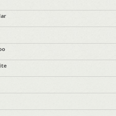
lar
oo
ite