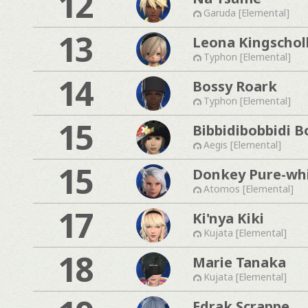
12
Garuda [Elemental]
13
Leona Kingschol
Typhon [Elemental]
14
Bossy Roark
Typhon [Elemental]
15
Bibbidibobbidi B
Aegis [Elemental]
15
Donkey Pure-wh
Atomos [Elemental]
17
Ki'nya Kiki
Kujata [Elemental]
18
Marie Tanaka
Kujata [Elemental]
Edrak Scrappe