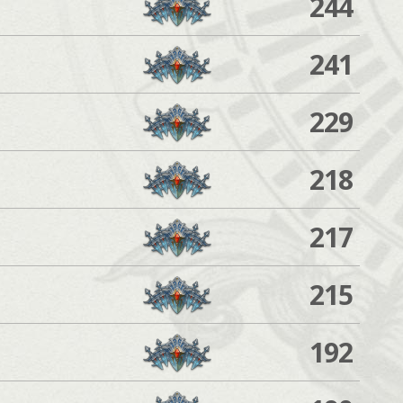
244
241
229
218
217
215
192