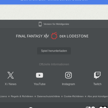
Version für Mobilgeräte
Spiel herunterladen
Offizielle Informationen
X
/
News
YouTube
Instagram
Twitch
Lizenz
Regeln & Richtlinien
Datenschutzrichtlinie
Cookie-Richtlinien
Abo jetzt kündige