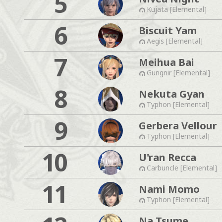
5
Kujata [Elemental]
6
Biscuit Yam
Aegis [Elemental]
7
Meihua Bai
Gungnir [Elemental]
8
Nekuta Gyan
Typhon [Elemental]
9
Gerbera Vellour
Typhon [Elemental]
10
U'ran Recca
Carbuncle [Elemental]
11
Nami Momo
Typhon [Elemental]
Na Tsume