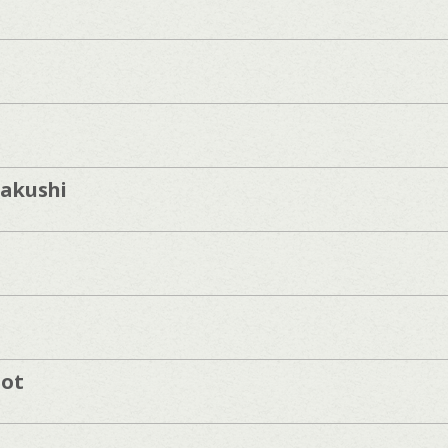
akushi
hot