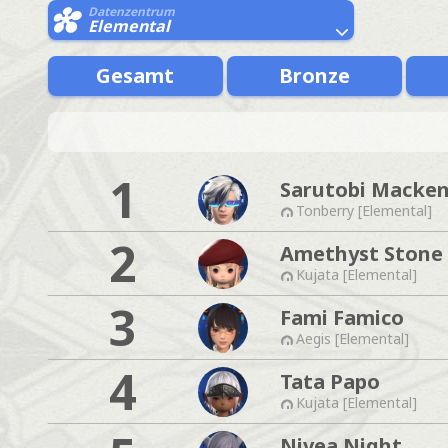
Datenzentrum
Elemental
Gesamt
Bronze
1
Sarutobi Macken
Tonberry [Elemental]
2
Amethyst Stone
Kujata [Elemental]
3
Fami Famico
Aegis [Elemental]
4
Tata Papo
Kujata [Elemental]
Nivea Night