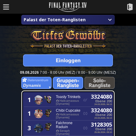
Palast der Toten-Ranglisten
09.08.2026
7:00 - 8:00 Uhr (MEZ) / 8:00 - 9:00 Uhr (MESZ)
Dynamis
3324080
Toasty Trinkets
1
Ebene 200
Halicarnassus
[Dynamis]
24.03.2025, 06:13
3324080
Chibi Cupcake
1
Ebene 200
Halicarnassus
[Dynamis]
24.03.2025, 06:13
Falchrone
3128305
3
Raduin
Ebene 200
Seraph
25.06.2024, 09:10
[Dynamis]