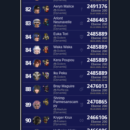
01.12.2024, 01:39
2491376
Aeryn Malice
82
Ebene 200
Golem
[Dynamis]
31.07.2025, 07:23
Arlont
2486463
83
Neunavelle
Ebene 200
Maduin
01.12.2024, 01:39
[Dynamis]
2485889
Euka Tori
84
Ebene 200
Golem
[Dynamis]
08.01.2025, 09:44
2485889
Waka Waka
84
Ebene 200
Golem
[Dynamis]
08.01.2025, 09:44
2485889
Kera Poupou
84
Ebene 200
Golem
[Dynamis]
08.01.2025, 09:44
2485889
Iku Peku
84
Ebene 200
Golem
[Dynamis]
08.01.2025, 09:44
2476013
Bray Maguire
88
Ebene 200
Rafflesia
[Dynamis]
29.03.2026, 02:10
Shrimp
2470865
Parmesanscam
89
py
Ebene 200
06.10.2024, 04:37
Maduin
[Dynamis]
2466106
Kryger Krux
90
Ebene 200
Kraken
[Dynamis]
20.12.2024, 05:37