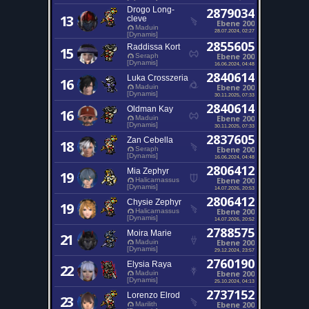
Drogo Long-
2879034
13
cleve
Ebene 200
Maduin
28.07.2024, 02:27
[Dynamis]
2855605
Raddissa Kort
15
Ebene 200
Seraph
[Dynamis]
16.06.2024, 04:48
2840614
Luka Crosszeria
16
Ebene 200
Maduin
[Dynamis]
30.11.2025, 07:33
2840614
Oldman Kay
16
Ebene 200
Maduin
[Dynamis]
30.11.2025, 07:33
2837605
Zan Cebella
18
Ebene 200
Seraph
[Dynamis]
16.06.2024, 04:48
2806412
Mia Zephyr
19
Ebene 200
Halicarnassus
[Dynamis]
14.07.2026, 20:53
2806412
Chysie Zephyr
19
Ebene 200
Halicarnassus
[Dynamis]
14.07.2026, 20:52
2788575
Moira Marie
21
Ebene 200
Maduin
[Dynamis]
29.12.2024, 23:57
2760190
Elysia Raya
22
Ebene 200
Maduin
[Dynamis]
25.10.2024, 04:13
2737152
Lorenzo Elrod
23
Ebene 200
Marilith