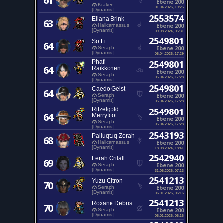
61
Ebene 200
Kraken
01.04.2026, 19:25
[Dynamis]
2553574
Eliana Brink
63
Ebene 200
Halicarnassus
[Dynamis]
09.08.2024, 05:31
2549801
So Fi
64
Ebene 200
Seraph
[Dynamis]
05.04.2026, 17:29
Phafi
2549801
64
Raikkonen
Ebene 200
Seraph
05.04.2026, 17:28
[Dynamis]
2549801
Caedo Geist
64
Ebene 200
Seraph
[Dynamis]
05.04.2026, 17:28
Ritzelgold
2549801
64
Merryfoot
Ebene 200
Seraph
05.04.2026, 17:28
[Dynamis]
2543193
Palluqtuq Zorah
68
Ebene 200
Halicarnassus
[Dynamis]
18.08.2024, 18:41
2542940
Ferah Crilall
69
Ebene 200
Seraph
[Dynamis]
31.05.2026, 07:13
2541213
Yuzu Citron
70
Ebene 200
Seraph
[Dynamis]
06.01.2026, 06:16
2541213
Roxane Debris
70
Ebene 200
Seraph
[Dynamis]
06.01.2026, 06:16