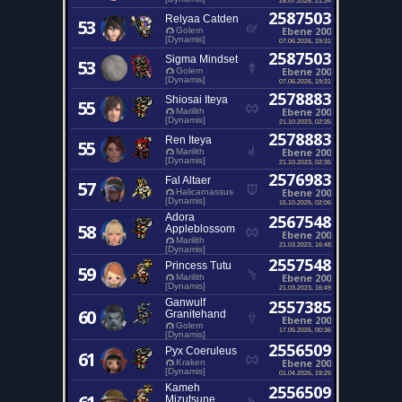
2587503
Relyaa Catden
53
Ebene 200
Golem
[Dynamis]
07.06.2026, 19:31
2587503
Sigma Mindset
53
Ebene 200
Golem
[Dynamis]
07.06.2026, 19:31
2578883
Shiosai Iteya
55
Ebene 200
Marilith
[Dynamis]
21.10.2023, 02:35
2578883
Ren Iteya
55
Ebene 200
Marilith
[Dynamis]
21.10.2023, 02:35
2576983
Fal Altaer
57
Ebene 200
Halicarnassus
[Dynamis]
15.10.2025, 02:06
Adora
2567548
58
Appleblossom
Ebene 200
Marilith
21.03.2023, 16:48
[Dynamis]
2557548
Princess Tutu
59
Ebene 200
Marilith
[Dynamis]
21.03.2023, 16:49
Ganwulf
2557385
60
Granitehand
Ebene 200
Golem
17.05.2026, 00:36
[Dynamis]
2556509
Pyx Coeruleus
61
Ebene 200
Kraken
[Dynamis]
01.04.2026, 19:25
Kameh
2556509
Mizutsune