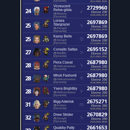
[Dynamis]
25.11.2022, 20:51
Vicreucent
2729960
24
Rehw-gilda
Ebene 200
Maduin
19.05.2025, 04:48
[Dynamis]
Lorsea
2697869
25
Stargrazer
Ebene 200
Seraph
27.10.2024, 04:42
[Dynamis]
2697869
Kassy Belle
25
Ebene 200
Seraph
[Dynamis]
27.10.2024, 04:42
2695152
Conejito Saltas
27
Ebene 200
Marilith
[Dynamis]
25.11.2022, 20:51
2687980
Flora Clavat
28
Ebene 200
Halicarnassus
[Dynamis]
24.06.2025, 03:28
2687980
Mholi Fashonti
28
Ebene 200
Halicarnassus
[Dynamis]
24.06.2025, 03:28
2687980
Ysera Brightlily
28
Ebene 200
Halicarnassus
[Dynamis]
24.06.2025, 03:28
2675271
Bigg Asterisk
31
Ebene 200
Kraken
[Dynamis]
06.05.2026, 22:12
2670829
Drew Strider
32
Ebene 200
Seraph
[Dynamis]
23.03.2023, 08:55
2661653
Quabby Patty