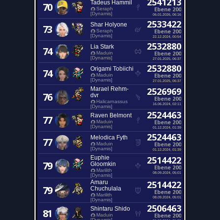
2541213
Tadeus Hammil
70
Ebene 200
Seraph
[Dynamis]
06.01.2026, 06:16
2533422
Shar Holyone
73
Ebene 200
Seraph
[Dynamis]
22.12.2024, 00:54
2532880
Lia Stark
74
Ebene 200
Maduin
[Dynamis]
27.01.2025, 06:37
2532880
Origami Tobiichi
74
Ebene 200
Maduin
[Dynamis]
27.01.2025, 06:37
Marael Rehm-
2526969
76
dvr
Ebene 200
Halicarnassus
16.06.2024, 02:11
[Dynamis]
2524463
Raven Belmont
77
Ebene 200
Maduin
[Dynamis]
01.12.2024, 01:39
2524463
Melodica Fyth
77
Ebene 200
Maduin
[Dynamis]
01.12.2024, 01:39
Euphie
2514422
79
Gloomkin
Ebene 200
Marilith
08.09.2024, 05:01
[Dynamis]
Amaru
2514422
79
Chuchulala
Ebene 200
Marilith
08.09.2024, 05:01
[Dynamis]
2506463
Shintaru Shido
81
Ebene 200
Maduin
[Dynamis]