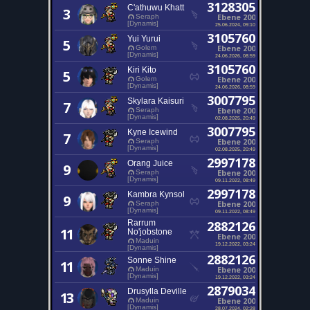
3128305
C'athuwu Khatt
3
Ebene 200
Seraph
[Dynamis]
25.06.2024, 09:10
3105760
Yui Yurui
5
Ebene 200
Golem
[Dynamis]
24.06.2026, 08:59
3105760
Kiri Kito
5
Ebene 200
Golem
[Dynamis]
24.06.2026, 08:59
3007795
Skylara Kaisuri
7
Ebene 200
Seraph
[Dynamis]
02.08.2025, 20:49
3007795
Kyne Icewind
7
Ebene 200
Seraph
[Dynamis]
02.08.2025, 20:49
2997178
Orang Juice
9
Ebene 200
Seraph
[Dynamis]
09.11.2022, 08:49
2997178
Kambra Kynsol
9
Ebene 200
Seraph
[Dynamis]
09.11.2022, 08:49
Rarrum
2882126
11
No'jobstone
Ebene 200
Maduin
19.12.2022, 03:24
[Dynamis]
2882126
Sonne Shine
11
Ebene 200
Maduin
[Dynamis]
19.12.2022, 03:24
2879034
Drusylla Deville
13
Ebene 200
Maduin
[Dynamis]
28.07.2024, 02:28