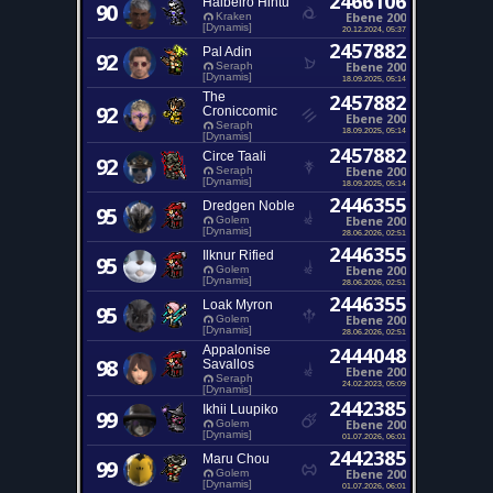
2466106
Halbeiro Hintu
90
Ebene 200
Kraken
[Dynamis]
20.12.2024, 05:37
2457882
Pal Adin
92
Ebene 200
Seraph
[Dynamis]
18.09.2025, 05:14
The
2457882
92
Croniccomic
Ebene 200
Seraph
18.09.2025, 05:14
[Dynamis]
2457882
Circe Taali
92
Ebene 200
Seraph
[Dynamis]
18.09.2025, 05:14
2446355
Dredgen Noble
95
Ebene 200
Golem
[Dynamis]
28.06.2026, 02:51
2446355
Ilknur Rified
95
Ebene 200
Golem
[Dynamis]
28.06.2026, 02:51
2446355
Loak Myron
95
Ebene 200
Golem
[Dynamis]
28.06.2026, 02:51
Appalonise
2444048
98
Savallos
Ebene 200
Seraph
24.02.2023, 05:09
[Dynamis]
2442385
Ikhii Luupiko
99
Ebene 200
Golem
[Dynamis]
01.07.2026, 06:01
2442385
Maru Chou
99
Ebene 200
Golem
[Dynamis]
01.07.2026, 06:01