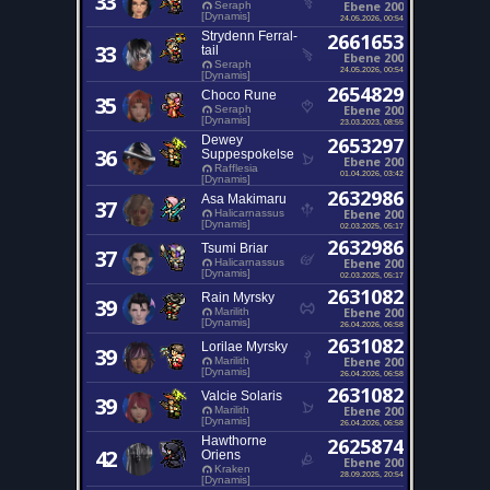
33
Ebene 200
Seraph
[Dynamis]
24.05.2026, 00:54
Strydenn Ferral-
2661653
33
tail
Ebene 200
Seraph
24.05.2026, 00:54
[Dynamis]
2654829
Choco Rune
35
Ebene 200
Seraph
[Dynamis]
23.03.2023, 08:55
Dewey
2653297
36
Suppespokelse
Ebene 200
Rafflesia
01.04.2026, 03:42
[Dynamis]
2632986
Asa Makimaru
37
Ebene 200
Halicarnassus
[Dynamis]
02.03.2025, 05:17
2632986
Tsumi Briar
37
Ebene 200
Halicarnassus
[Dynamis]
02.03.2025, 05:17
2631082
Rain Myrsky
39
Ebene 200
Marilith
[Dynamis]
26.04.2026, 06:58
2631082
Lorilae Myrsky
39
Ebene 200
Marilith
[Dynamis]
26.04.2026, 06:58
2631082
Valcie Solaris
39
Ebene 200
Marilith
[Dynamis]
26.04.2026, 06:58
Hawthorne
2625874
42
Oriens
Ebene 200
Kraken
28.09.2025, 20:54
[Dynamis]