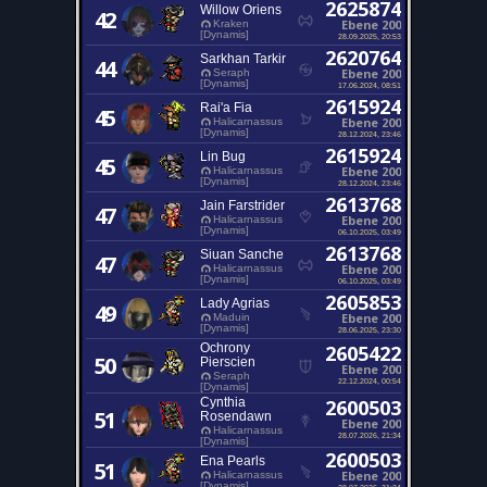
2625874
Willow Oriens
42
Ebene 200
Kraken
[Dynamis]
28.09.2025, 20:53
2620764
Sarkhan Tarkir
44
Ebene 200
Seraph
[Dynamis]
17.06.2024, 08:51
2615924
Rai'a Fia
45
Ebene 200
Halicarnassus
[Dynamis]
28.12.2024, 23:46
2615924
Lin Bug
45
Ebene 200
Halicarnassus
[Dynamis]
28.12.2024, 23:46
2613768
Jain Farstrider
47
Ebene 200
Halicarnassus
[Dynamis]
06.10.2025, 03:49
2613768
Siuan Sanche
47
Ebene 200
Halicarnassus
[Dynamis]
06.10.2025, 03:49
2605853
Lady Agrias
49
Ebene 200
Maduin
[Dynamis]
28.06.2025, 23:30
Ochrony
2605422
50
Pierscien
Ebene 200
Seraph
22.12.2024, 00:54
[Dynamis]
Cynthia
2600503
51
Rosendawn
Ebene 200
Halicarnassus
28.07.2026, 21:34
[Dynamis]
2600503
Ena Pearls
51
Ebene 200
Halicarnassus
[Dynamis]
28.07.2026, 21:34