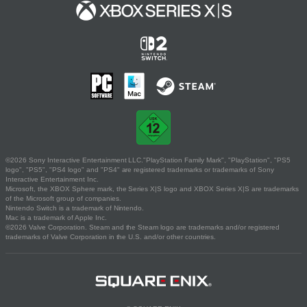
©2026 Sony Interactive Entertainment LLC."PlayStation Family Mark", "PlayStation", "PS5
logo", "PS5", "PS4 logo" and "PS4" are registered trademarks or trademarks of Sony
Interactive Entertainment Inc.
Microsoft, the XBOX Sphere mark, the Series X|S logo and XBOX Series X|S are trademarks
of the Microsoft group of companies.
Nintendo Switch is a trademark of Nintendo.
Mac is a trademark of Apple Inc.
©2026 Valve Corporation. Steam and the Steam logo are trademarks and/or registered
trademarks of Valve Corporation in the U.S. and/or other countries.