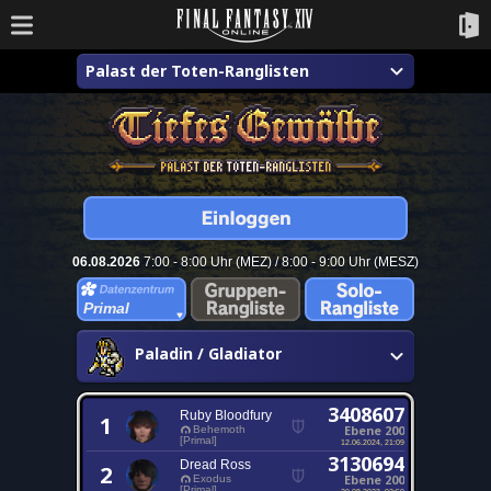
Palast der Toten-Ranglisten
06.08.2026
7:00 - 8:00 Uhr (MEZ) / 8:00 - 9:00 Uhr (MESZ)
Primal
Paladin / Gladiator
3408607
Ruby Bloodfury
1
Ebene 200
Behemoth
[Primal]
12.06.2024, 21:09
3130694
Dread Ross
2
Ebene 200
Exodus
[Primal]
20.08.2023, 02:50