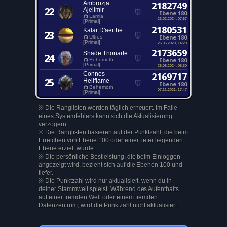
Ambrozja
2182749
22
Ajelimir
Ebene 180
Lamia
23.02.2024, 07:57
[Primal]
2180531
Kalar D'aerthe
23
Ebene 180
Ultros
[Primal]
26.05.2020, 14:20
2173659
Shade Thonarle
24
Ebene 180
Behemoth
[Primal]
26.06.2024, 06:30
Connos
2169717
25
Hellflame
Ebene 180
Behemoth
07.11.2021, 17:47
[Primal]
※ Die Ranglisten werden täglich erneuert. Im Falle
eines Systemfehlers kann sich die Aktualisierung
verzögern.
※ Die Ranglisten basieren auf der Punktzahl, die beim
Erreichen von Ebene 100 oder einer tiefer liegenden
Ebene erzielt wurde.
※ Die persönliche Bestleistung, die beim Einloggen
angezeigt wird, bezieht sich auf die Ebenen 100 und
tiefer.
※ Die Punktzahl wird nur aktualisiert, wenn du in
deiner Stammwelt spielst. Während des Aufenthalts
auf einer fremden Welt oder einem fremden
Datenzentrum, wird die Punktzahl nicht aktualisiert.