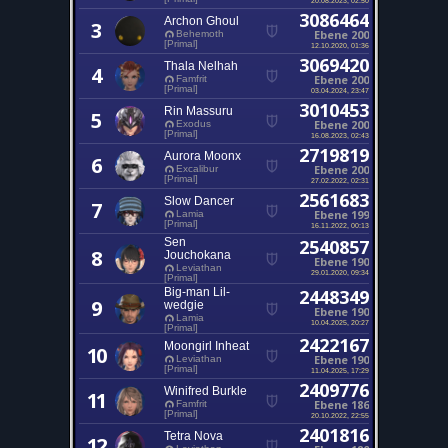
3086464
Archon Ghoul
3
Ebene 200
Behemoth
[Primal]
12.10.2020, 01:36
3069420
Thala Nelhah
4
Ebene 200
Famfrit
[Primal]
03.04.2024, 23:47
3010453
Rin Massuru
5
Ebene 200
Exodus
[Primal]
16.08.2023, 02:43
2719819
Aurora Moonx
6
Ebene 200
Excalibur
[Primal]
27.02.2022, 02:31
2561683
Slow Dancer
7
Ebene 199
Lamia
[Primal]
16.11.2022, 00:13
Sen
2540857
8
Jouchokana
Ebene 190
Leviathan
29.01.2020, 09:34
[Primal]
Big-man Lil-
2448349
9
wedgie
Ebene 190
Lamia
10.04.2025, 20:27
[Primal]
2422167
Moongirl Inheat
10
Ebene 190
Leviathan
[Primal]
11.04.2025, 17:29
2409776
Winifred Burkle
11
Ebene 186
Famfrit
[Primal]
20.10.2022, 22:55
2401816
Tetra Nova
12