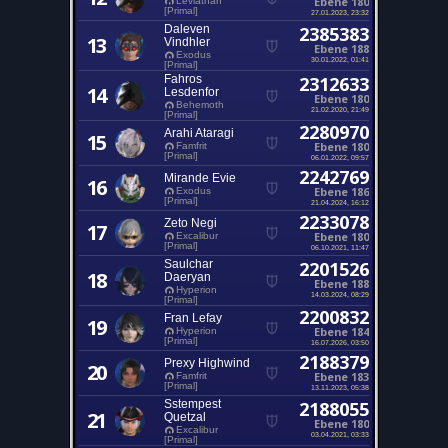
Ebene 180
Leviathan
[Primal]
27.01.2023, 23:32
Daleven
2385383
13
Vindhler
Ebene 188
Exodus
30.01.2022, 01:41
[Primal]
Fahros
2312633
14
Lesdenfor
Ebene 180
Behemoth
21.02.2020, 21:49
[Primal]
2280970
Arahi Ataragi
15
Ebene 180
Famfrit
[Primal]
06.01.2022, 09:57
2242769
Mirande Evie
16
Ebene 186
Exodus
[Primal]
21.04.2024, 16:12
2233078
Zeto Negi
17
Ebene 180
Excalibur
[Primal]
06.10.2021, 11:47
Saulchar
2201526
18
Daeryan
Ebene 188
Hyperion
14.03.2024, 08:29
[Primal]
2200832
Fran Lefay
19
Ebene 184
Hyperion
[Primal]
16.07.2026, 03:50
2188379
Prexy Highwind
20
Ebene 183
Famfrit
[Primal]
13.11.2023, 05:38
Sstempest
2188055
21
Quetzal
Ebene 180
Excalibur
03.04.2021, 03:33
[Primal]