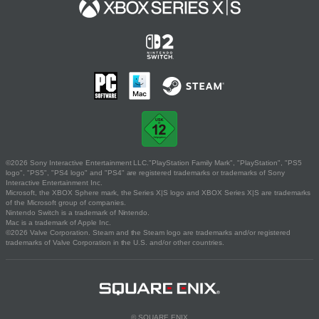
©2026 Sony Interactive Entertainment LLC."PlayStation Family Mark", "PlayStation", "PS5
logo", "PS5", "PS4 logo" and "PS4" are registered trademarks or trademarks of Sony
Interactive Entertainment Inc.
Microsoft, the XBOX Sphere mark, the Series X|S logo and XBOX Series X|S are trademarks
of the Microsoft group of companies.
Nintendo Switch is a trademark of Nintendo.
Mac is a trademark of Apple Inc.
©2026 Valve Corporation. Steam and the Steam logo are trademarks and/or registered
trademarks of Valve Corporation in the U.S. and/or other countries.
© SQUARE ENIX