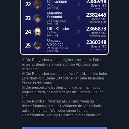
2386918
Rin Karigani
22
Ebene 189
Jenova
[Aether]
31.12.2022, 12:20
Marianne
2382443
23
Durandal
Ebene 180
Sargatanas
30.07.2026, 04:08
[Aether]
2366873
Lilith Kilmister
24
Ebene 180
Siren
[Aether]
05.03.2023, 18:20
Umbasa
2360348
25
Coldblood
Ebene 180
Midgardsormr
29.12.2022, 10:18
[Aether]
※ Die Ranglisten werden täglich erneuert. Im Falle
eines Systemfehlers kann sich die Aktualisierung
verzögern.
※ Die Ranglisten basieren auf der Punktzahl, die beim
Erreichen von Ebene 100 oder einer tiefer liegenden
Ebene erzielt wurde.
※ Die persönliche Bestleistung, die beim Einloggen
angezeigt wird, bezieht sich auf die Ebenen 100 und
tiefer.
※ Die Punktzahl wird nur aktualisiert, wenn du in
deiner Stammwelt spielst. Während des Aufenthalts
auf einer fremden Welt oder einem fremden
Datenzentrum, wird die Punktzahl nicht aktualisiert.