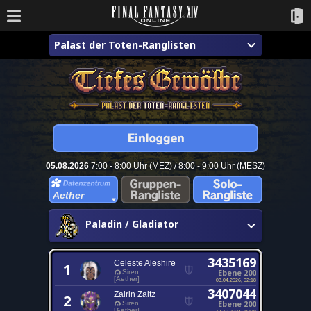
Palast der Toten-Ranglisten
05.08.2026
7:00 - 8:00 Uhr (MEZ) / 8:00 - 9:00 Uhr (MESZ)
Aether
Paladin / Gladiator
3435169
Celeste Aleshire
1
Ebene 200
Siren
[Aether]
03.04.2026, 02:18
3407044
Zairin Zaltz
2
Ebene 200
Siren
[Aether]
17.10.2024, 16:38