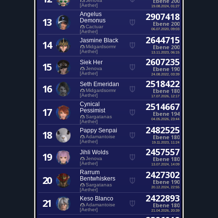
Ebene 200
Jenova
[Aether]
19.08.2024, 01:27
Angelus
2907418
13
Demonus
Ebene 200
Cactuar
06.07.2020, 09:03
[Aether]
2644715
Jasmine Black
14
Ebene 200
Midgardsormr
[Aether]
13.11.2023, 06:15
2607235
Siek Her
15
Ebene 190
Jenova
[Aether]
24.08.2022, 03:39
2518422
Seth Emeridan
16
Ebene 180
Midgardsormr
[Aether]
17.07.2026, 12:17
Cynical
2514667
17
Pessimist
Ebene 194
Sargatanas
04.05.2026, 23:44
[Aether]
2482525
Pappy Senpai
18
Ebene 180
Adamantoise
[Aether]
19.11.2023, 11:24
2457557
Jihli Wolds
19
Ebene 180
Jenova
[Aether]
13.07.2024, 14:09
Rarrum
2427302
20
Bentwhiskers
Ebene 190
Sargatanas
20.12.2024, 22:55
[Aether]
2422893
Keso Blanco
21
Ebene 180
Adamantoise
[Aether]
21.04.2026, 20:39