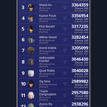
3364359
Shami Ko
3
Ebene 200
Jenova
[Aether]
09.03.2024, 03:53
3356954
Kazeyr Fizuk
4
Ebene 200
Adamantoise
[Aether]
17.05.2024, 03:45
3317235
Finh Bezahl
5
Ebene 200
Jenova
[Aether]
19.01.2025, 18:30
3282454
Willow Greed
6
Ebene 200
Sargatanas
[Aether]
06.05.2023, 02:08
3205099
Animil Instink
7
Ebene 200
Sargatanas
[Aether]
28.11.2023, 20:07
Aetherspike
3046430
8
Everfall
Ebene 200
Sargatanas
17.03.2020, 19:33
[Aether]
3040028
Quad Ratini
9
Ebene 200
Sargatanas
[Aether]
06.11.2022, 02:07
2989982
Sig Nine
10
Ebene 200
Midgardsormr
[Aether]
05.01.2023, 04:03
Ysayle
2957580
11
Dangoulainn
Ebene 200
Cactuar
16.12.2024, 01:26
[Aether]
2938296
Zyzory Ra
12