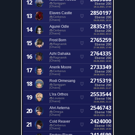
12
Ebene 200
Spriggan
[Chaos]
18.11.2021, 17:44
2850197
Elaves Castle
13
Ebene 200
Cerberus
[Chaos]
09.09.2025, 19:10
2835215
Agurei Odle
14
Ebene 200
Cerberus
[Chaos]
31.12.2022, 20:12
2765259
Frost Born
15
Ebene 200
Ragnarok
[Chaos]
27.06.2025, 17:49
2764335
Azhi Dahaka
16
Ebene 200
Ragnarok
[Chaos]
05.05.2022, 14:42
2733349
Anerik Moore
17
Ebene 200
Cerberus
[Chaos]
28.08.2024, 14:15
2715319
Rodi Ormesang
18
Ebene 200
Spriggan
[Chaos]
08.03.2020, 21:27
2553544
L'ira Orthos
19
Ebene 196
Louisoix
[Chaos]
23.05.2026, 21:12
2546743
Ahri Aeterna
20
Ebene 198
Omega
[Chaos]
08.03.2024, 12:24
2424000
Cold Reaver
21
Ebene 190
Cerberus
[Chaos]
20.04.2020, 14:30
2414599