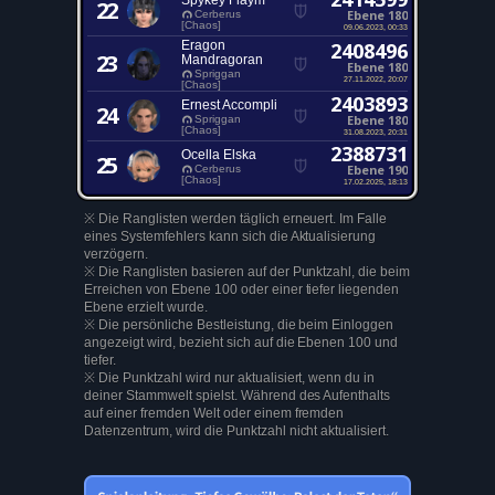
Spykey Flaym
22
Ebene 180
Cerberus
[Chaos]
09.06.2023, 00:33
Eragon
2408496
23
Mandragoran
Ebene 180
Spriggan
27.11.2022, 20:07
[Chaos]
2403893
Ernest Accompli
24
Ebene 180
Spriggan
[Chaos]
31.08.2023, 20:31
2388731
Ocella Elska
25
Ebene 190
Cerberus
[Chaos]
17.02.2025, 18:13
※ Die Ranglisten werden täglich erneuert. Im Falle
eines Systemfehlers kann sich die Aktualisierung
verzögern.
※ Die Ranglisten basieren auf der Punktzahl, die beim
Erreichen von Ebene 100 oder einer tiefer liegenden
Ebene erzielt wurde.
※ Die persönliche Bestleistung, die beim Einloggen
angezeigt wird, bezieht sich auf die Ebenen 100 und
tiefer.
※ Die Punktzahl wird nur aktualisiert, wenn du in
deiner Stammwelt spielst. Während des Aufenthalts
auf einer fremden Welt oder einem fremden
Datenzentrum, wird die Punktzahl nicht aktualisiert.