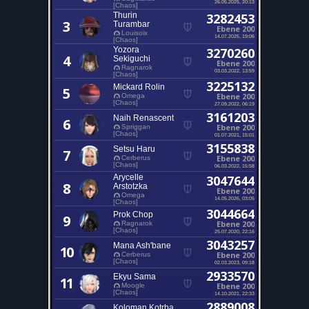
26.05.2025, 20:13
[Chaos]
Thurin
3282453
3
Turambar
Ebene 200
Louisoix
14.07.2025, 19:06
[Chaos]
Yozora
3270260
4
Sekiguchi
Ebene 200
Ragnarok
03.03.2022, 13:59
[Chaos]
3225132
Mickard Rolin
5
Ebene 200
Omega
[Chaos]
27.09.2022, 06:19
3161203
Naih Renascent
6
Ebene 200
Spriggan
[Chaos]
01.07.2021, 15:01
3155838
Setsu Haru
7
Ebene 200
Cerberus
[Chaos]
06.03.2022, 15:58
Arycelle
3047644
8
Arstotzka
Ebene 200
Omega
14.05.2026, 03:05
[Chaos]
3044664
Prok Chop
9
Ebene 200
Ragnarok
[Chaos]
25.07.2020, 22:16
3043257
Mana Ash'bane
10
Ebene 200
Cerberus
[Chaos]
02.03.2023, 09:18
2933570
Ekyu Sama
11
Ebene 200
Moogle
[Chaos]
14.10.2021, 22:33
2889008
Koloman Kotrba