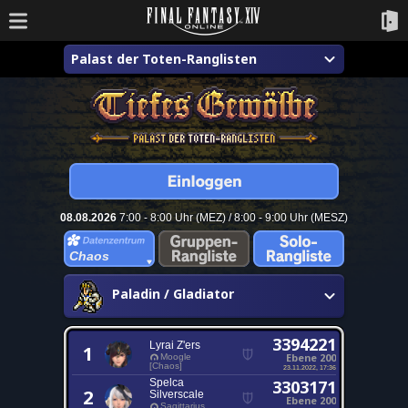
Palast der Toten-Ranglisten
08.08.2026
7:00 - 8:00 Uhr (MEZ) / 8:00 - 9:00 Uhr (MESZ)
Chaos
Paladin / Gladiator
3394221
Lyrai Z'ers
1
Ebene 200
Moogle
[Chaos]
23.11.2022, 17:36
Spelca
3303171
2
Silverscale
Ebene 200
Sagittarius