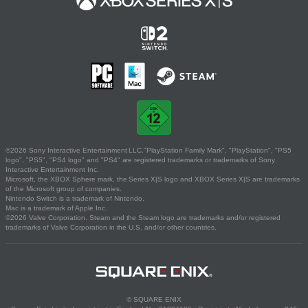
©2026 Sony Interactive Entertainment LLC."PlayStation Family Mark", "PlayStation", "PS5
logo", "PS5", "PS4 logo" and "PS4" are registered trademarks or trademarks of Sony
Interactive Entertainment Inc.
Microsoft, the XBOX Sphere mark, the Series X|S logo and XBOX Series X|S are trademarks
of the Microsoft group of companies.
Nintendo Switch is a trademark of Nintendo.
Mac is a trademark of Apple Inc.
©2026 Valve Corporation. Steam and the Steam logo are trademarks and/or registered
trademarks of Valve Corporation in the U.S. and/or other countries.
© SQUARE ENIX