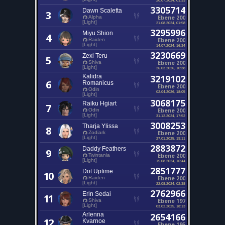
3305714
Dawn Scaletta
3
Ebene 200
Alpha
[Light]
21.08.2024, 01:58
3295996
Miyu Shion
4
Ebene 200
Raiden
[Light]
14.07.2024, 16:34
3230669
Zexi Teru
5
Ebene 200
Shiva
[Light]
26.03.2026, 10:38
Kalidra
3219102
6
Romanicus
Ebene 200
Odin
02.04.2026, 18:05
[Light]
3068175
Raiku Hgiart
7
Ebene 200
Odin
[Light]
31.12.2024, 17:52
3008253
Tharja Ylissa
8
Ebene 200
Zodiark
[Light]
27.01.2025, 19:11
2883872
Daddy Feathers
9
Ebene 200
Twintania
[Light]
15.08.2024, 16:44
2851777
Dot Uptime
10
Ebene 200
Raiden
[Light]
22.08.2024, 02:38
2762966
Erin Sedai
11
Ebene 197
Shiva
[Light]
03.02.2025, 18:13
Arlenna
2654166
12
Kvarnoe
Ebene 195