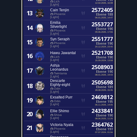
Lich
12.02.2025, 16:08
[Light]
2572405
Cain Tenjin
13
Ebene 188
Phoenix
[Light]
06.01.2025, 14:47
Emilia
2553727
14
Silverlight
Ebene 190
Phoenix
09.06.2025, 17:55
[Light]
2551777
Syn Seraph
15
Ebene 190
Phoenix
[Light]
20.12.2024, 23:40
2521708
Hawu Jawantal
16
Ebene 190
Lich
[Light]
15.09.2024, 13:58
Ashja
2508903
17
Leonardus
Ebene 190
Twintania
08.01.2025, 19:43
[Light]
Descarte
2505698
18
Eighty-eight
Ebene 189
Odin
28.08.2025, 15:35
[Light]
2469812
Exsalted Purr
19
Ebene 195
Odin
[Light]
06.11.2025, 14:05
2433841
Ellie Shimo
20
Ebene 190
Shiva
[Light]
08.06.2025, 11:26
2364762
Victoria Nyala
21
Ebene 197
Phoenix
[Light]
07.07.2024, 01:56