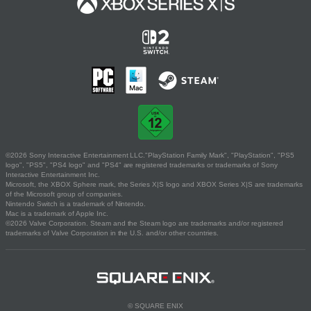
©2026 Sony Interactive Entertainment LLC."PlayStation Family Mark", "PlayStation", "PS5
logo", "PS5", "PS4 logo" and "PS4" are registered trademarks or trademarks of Sony
Interactive Entertainment Inc.
Microsoft, the XBOX Sphere mark, the Series X|S logo and XBOX Series X|S are trademarks
of the Microsoft group of companies.
Nintendo Switch is a trademark of Nintendo.
Mac is a trademark of Apple Inc.
©2026 Valve Corporation. Steam and the Steam logo are trademarks and/or registered
trademarks of Valve Corporation in the U.S. and/or other countries.
© SQUARE ENIX