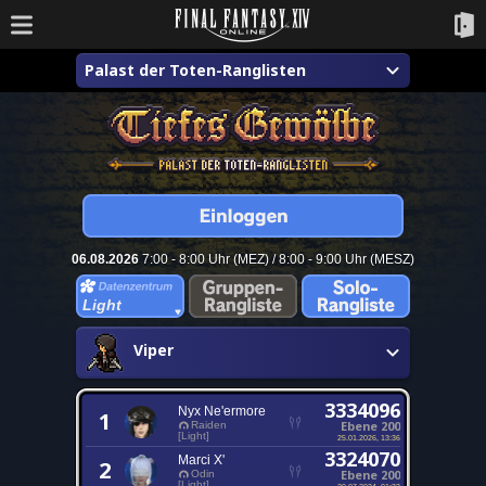
Palast der Toten-Ranglisten
06.08.2026
7:00 - 8:00 Uhr (MEZ) / 8:00 - 9:00 Uhr (MESZ)
Light
Viper
3334096
Nyx Ne'ermore
1
Ebene 200
Raiden
[Light]
25.01.2026, 13:36
3324070
Marci X'
2
Ebene 200
Odin
[Light]
20.07.2024, 01:33