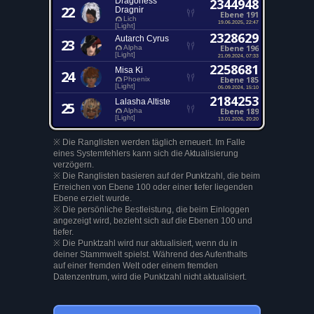
Dragoness
2344948
22
Dragnir
Ebene 191
Lich
19.06.2025, 22:47
[Light]
2328629
Autarch Cyrus
23
Ebene 196
Alpha
[Light]
21.09.2024, 07:33
2258681
Misa Ki
24
Ebene 185
Phoenix
[Light]
05.09.2024, 15:10
2184253
Lalasha Altiste
25
Ebene 189
Alpha
[Light]
13.01.2026, 20:20
※ Die Ranglisten werden täglich erneuert. Im Falle
eines Systemfehlers kann sich die Aktualisierung
verzögern.
※ Die Ranglisten basieren auf der Punktzahl, die beim
Erreichen von Ebene 100 oder einer tiefer liegenden
Ebene erzielt wurde.
※ Die persönliche Bestleistung, die beim Einloggen
angezeigt wird, bezieht sich auf die Ebenen 100 und
tiefer.
※ Die Punktzahl wird nur aktualisiert, wenn du in
deiner Stammwelt spielst. Während des Aufenthalts
auf einer fremden Welt oder einem fremden
Datenzentrum, wird die Punktzahl nicht aktualisiert.