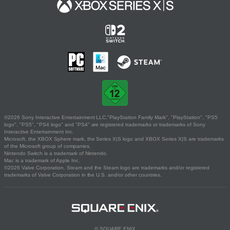
©2026 Sony Interactive Entertainment LLC."PlayStation Family Mark", "PlayStation", "PS5
logo", "PS5", "PS4 logo" and "PS4" are registered trademarks or trademarks of Sony
Interactive Entertainment Inc.
Microsoft, the XBOX Sphere mark, the Series X|S logo and XBOX Series X|S are trademarks
of the Microsoft group of companies.
Nintendo Switch is a trademark of Nintendo.
Mac is a trademark of Apple Inc.
©2026 Valve Corporation. Steam and the Steam logo are trademarks and/or registered
trademarks of Valve Corporation in the U.S. and/or other countries.
© SQUARE ENIX