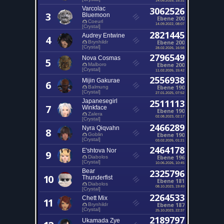
Varcolac
3062526
3
Bluemoon
Ebene 200
Coeurl
14.09.2022, 08:07
[Crystal]
2821445
Audrey Entwine
4
Ebene 200
Brynhildr
[Crystal]
28.02.2026, 16:58
2796549
Nova Cosmas
5
Ebene 200
Malboro
[Crystal]
11.02.2026, 15:42
2556938
Mijin Gakurae
6
Ebene 190
Balmung
[Crystal]
27.01.2025, 07:52
Japanesegirl
2511113
7
Winkface
Ebene 190
Zalera
02.08.2023, 02:17
[Crystal]
2466289
Nyra Qiqvahn
8
Ebene 190
Goblin
[Crystal]
03.02.2026, 01:21
2464178
E'shtova Nor
9
Ebene 196
Diabolos
[Crystal]
10.06.2026, 10:45
Bear
2325796
10
Thunderfist
Ebene 181
Diabolos
08.10.2023, 19:49
[Crystal]
2264533
Chett Mix
11
Ebene 187
Brynhildr
[Crystal]
25.10.2023, 22:37
2189797
Ukamada Zye