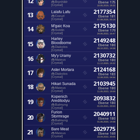
12
Ebene 175
Brynhildr
[Crystal]
10.05.2019, 19:32
2177354
Lalafu Lafu
13
Ebene 181
Coeurl
[Crystal]
07.08.2025, 00:18
2175130
M'gaic Koa
14
Ebene 179
Goblin
[Crystal]
24.06.2022, 16:47
Harley
2149248
15
Bloodborne
Ebene 180
Diabolos
09.10.2021, 14:58
[Crystal]
2130732
My'y Uramy
16
Ebene 180
Mateus
[Crystal]
11.12.2020, 19:32
2124168
Aster Mortara
17
Ebene 183
Diabolos
[Crystal]
12.08.2025, 04:56
2103945
Hikari Sunada
18
Ebene 180
Mateus
[Crystal]
11.05.2023, 19:59
Kopenich
2093832
19
Areditodyu
Ebene 180
Balmung
01.03.2021, 23:53
[Crystal]
Furion
2040911
20
Stormrage
Ebene 180
Balmung
01.06.2020, 14:58
[Crystal]
2029775
Bare Meat
21
Ebene 169
Mateus
[Crystal]
23.09.2022, 20:06