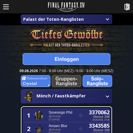
Palast der Toten-Ranglisten
09.08.2026
7:00 - 8:00 Uhr (MEZ) / 8:00 - 9:00 Uhr (MESZ)
Crystal
Mönch / Faustkämpfer
3370062
Sovereign Phil
1
Ebene 200
Goblin
[Crystal]
24.05.2025, 17:25
3343585
Aosarc Blur
2
Ebene 200
Goblin
[Crystal]
14.05.2025, 15:31