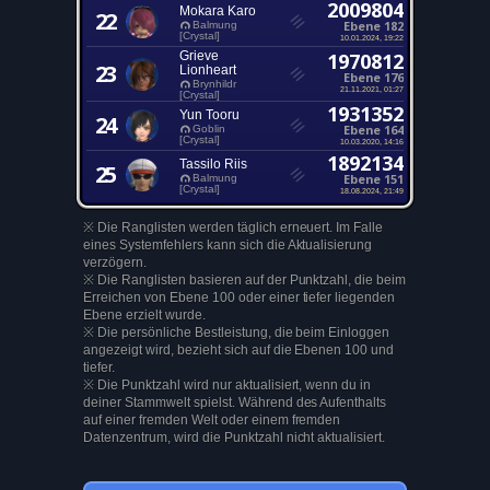
2009804
Mokara Karo
22
Ebene 182
Balmung
[Crystal]
10.01.2024, 19:22
Grieve
1970812
23
Lionheart
Ebene 176
Brynhildr
21.11.2021, 01:27
[Crystal]
1931352
Yun Tooru
24
Ebene 164
Goblin
[Crystal]
10.03.2020, 14:16
1892134
Tassilo Riis
25
Ebene 151
Balmung
[Crystal]
18.08.2024, 21:49
※ Die Ranglisten werden täglich erneuert. Im Falle
eines Systemfehlers kann sich die Aktualisierung
verzögern.
※ Die Ranglisten basieren auf der Punktzahl, die beim
Erreichen von Ebene 100 oder einer tiefer liegenden
Ebene erzielt wurde.
※ Die persönliche Bestleistung, die beim Einloggen
angezeigt wird, bezieht sich auf die Ebenen 100 und
tiefer.
※ Die Punktzahl wird nur aktualisiert, wenn du in
deiner Stammwelt spielst. Während des Aufenthalts
auf einer fremden Welt oder einem fremden
Datenzentrum, wird die Punktzahl nicht aktualisiert.