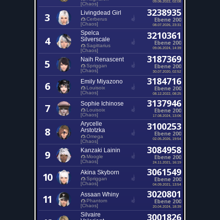
09.06.2022, 02:08
[Chaos]
3238935
Livingdead Girl
3
Ebene 200
Cerberus
[Chaos]
08.07.2026, 23:31
Spelca
3210361
4
Silverscale
Ebene 200
Sagittarius
09.06.2024, 14:39
[Chaos]
3187369
Naih Renascent
5
Ebene 200
Spriggan
[Chaos]
30.07.2020, 02:52
3184716
Emily Miyazono
6
Ebene 200
Louisoix
[Chaos]
08.12.2022, 08:25
3137946
Sophie Ichinose
7
Ebene 200
Louisoix
[Chaos]
17.08.2024, 13:06
Arycelle
3100253
8
Arstotzka
Ebene 200
Omega
02.05.2026, 19:54
[Chaos]
3084958
Kanzaki Lainin
9
Ebene 200
Moogle
[Chaos]
24.11.2021, 16:19
3061549
Akina Skyborn
10
Ebene 200
Spriggan
[Chaos]
04.09.2021, 13:54
3020801
Assaan Whiny
11
Ebene 200
Phantom
[Chaos]
20.04.2024, 18:39
Silvaire
3001826