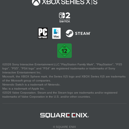
©2026 Sony Interactive Entertainment LLC."PlayStation Family Mark", "PlayStation", "PS5
logo", "PS5", "PS4 logo" and "PS4" are registered trademarks or trademarks of Sony
Interactive Entertainment Inc.
Microsoft, the XBOX Sphere mark, the Series X|S logo and XBOX Series X|S are trademarks
of the Microsoft group of companies.
Nintendo Switch is a trademark of Nintendo.
Mac is a trademark of Apple Inc.
©2026 Valve Corporation. Steam and the Steam logo are trademarks and/or registered
trademarks of Valve Corporation in the U.S. and/or other countries.
© SQUARE ENIX