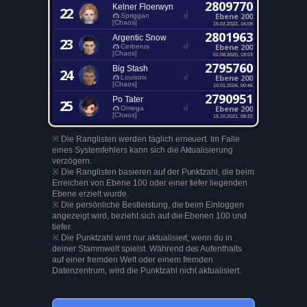
2809770
Kelner Floerwyn
22
Ebene 200
Spriggan
[Chaos]
15.02.2022, 16:08
2801963
Argentic Snow
23
Ebene 200
Cerberus
[Chaos]
01.08.2020, 18:03
2795760
Big Stash
24
Ebene 200
Louisoix
[Chaos]
10.01.2026, 00:46
2790951
Po Tater
25
Ebene 200
Omega
[Chaos]
15.10.2021, 08:22
※ Die Ranglisten werden täglich erneuert. Im Falle
eines Systemfehlers kann sich die Aktualisierung
verzögern.
※ Die Ranglisten basieren auf der Punktzahl, die beim
Erreichen von Ebene 100 oder einer tiefer liegenden
Ebene erzielt wurde.
※ Die persönliche Bestleistung, die beim Einloggen
angezeigt wird, bezieht sich auf die Ebenen 100 und
tiefer.
※ Die Punktzahl wird nur aktualisiert, wenn du in
deiner Stammwelt spielst. Während des Aufenthalts
auf einer fremden Welt oder einem fremden
Datenzentrum, wird die Punktzahl nicht aktualisiert.