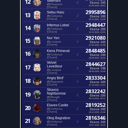
12
Valeriant
Ebene 200
Phantom
21.05.2023, 18:41
[Chaos]
2995896
Setsu Haru
13
Ebene 200
Cerberus
[Chaos]
02.11.2021, 12:04
2948447
Infernus Lebel
14
Ebene 200
Cerberus
[Chaos]
15.12.2025, 23:24
2921080
Nor Yen
15
Ebene 200
Louisoix
[Chaos]
21.06.2022, 10:48
2848485
Kiera Primeval
16
Ebene 200
Cerberus
[Chaos]
28.09.2022, 16:43
Velvet
2844627
17
Leveilleur
Ebene 198
Louisoix
08.05.2026, 15:46
[Chaos]
2833304
Angry Bird'
18
Ebene 200
Ragnarok
[Chaos]
07.10.2020, 14:51
Stravos
2832242
19
Nightsorrow
Ebene 200
Moogle
08.12.2021, 04:41
[Chaos]
2819252
Elaves Castle
20
Ebene 200
Cerberus
[Chaos]
25.10.2025, 15:26
2816346
Oleg Bagration
21
Ebene 200
Cerberus
[Chaos]
10.07.2026, 16:03