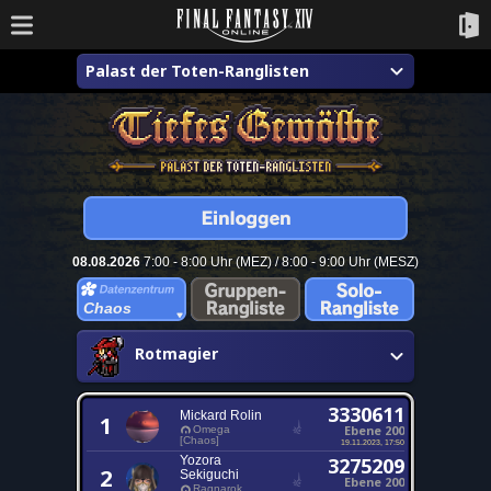
Palast der Toten-Ranglisten
08.08.2026
7:00 - 8:00 Uhr (MEZ) / 8:00 - 9:00 Uhr (MESZ)
Chaos
Rotmagier
3330611
Mickard Rolin
1
Ebene 200
Omega
[Chaos]
19.11.2023, 17:50
Yozora
3275209
2
Sekiguchi
Ebene 200
Ragnarok