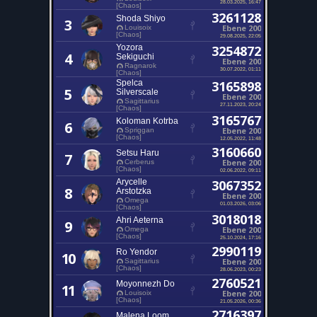
28.03.2025, 16:47
[Chaos]
3261128
Shoda Shiyo
3
Ebene 200
Louisoix
[Chaos]
29.08.2025, 22:05
Yozora
3254872
4
Sekiguchi
Ebene 200
Ragnarok
30.07.2022, 01:11
[Chaos]
Spelca
3165898
5
Silverscale
Ebene 200
Sagittarius
27.11.2023, 20:24
[Chaos]
3165767
Koloman Kotrba
6
Ebene 200
Spriggan
[Chaos]
12.05.2022, 11:48
3160660
Setsu Haru
7
Ebene 200
Cerberus
[Chaos]
02.06.2022, 09:11
Arycelle
3067352
8
Arstotzka
Ebene 200
Omega
01.03.2026, 03:06
[Chaos]
3018018
Ahri Aeterna
9
Ebene 200
Omega
[Chaos]
25.10.2024, 17:16
2990119
Ro Yendor
10
Ebene 200
Sagittarius
[Chaos]
28.06.2023, 00:23
2760521
Moyonnezh Do
11
Ebene 200
Louisoix
[Chaos]
21.05.2026, 00:36
2716397
Malena Loom