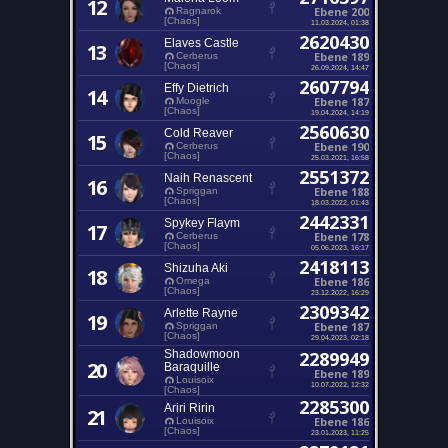
12
Ebene 200
Ragnarok
[Chaos]
11.03.2024, 01:38
2620430
Elaves Castle
13
Ebene 189
Cerberus
[Chaos]
26.09.2024, 14:47
2607794
Effy Dietrich
14
Ebene 187
Moogle
[Chaos]
19.04.2024, 14:19
2560630
Cold Reaver
15
Ebene 190
Cerberus
[Chaos]
25.03.2021, 16:58
2551372
Naih Renascent
16
Ebene 188
Spriggan
[Chaos]
18.03.2022, 01:43
2442331
Spykey Flaym
17
Ebene 178
Cerberus
[Chaos]
05.06.2023, 16:17
2418113
Shizuha Aki
18
Ebene 186
Omega
[Chaos]
23.12.2022, 16:29
2309342
Arlette Rayne
19
Ebene 187
Spriggan
[Chaos]
29.04.2023, 02:18
Shadowmoon
2289949
20
Baraquille
Ebene 189
Louisoix
10.07.2022, 12:32
[Chaos]
2285300
Ariri Ririn
21
Ebene 186
Louisoix
[Chaos]
23.01.2023, 11:25