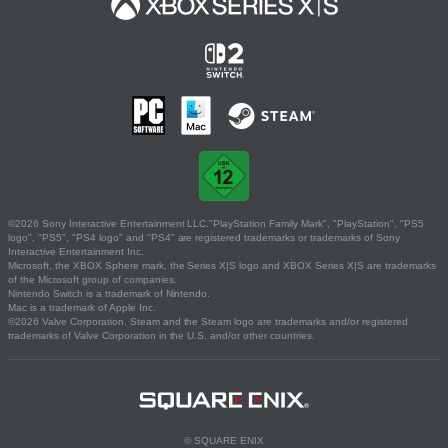
©2026 Sony Interactive Entertainment LLC."PlayStation Family Mark", "PlayStation", "PS5
logo", "PS5", "PS4 logo" and "PS4" are registered trademarks or trademarks of Sony
Interactive Entertainment Inc.
Microsoft, the XBOX Sphere mark, the Series X|S logo and XBOX Series X|S are trademarks
of the Microsoft group of companies.
Nintendo Switch is a trademark of Nintendo.
Mac is a trademark of Apple Inc.
©2026 Valve Corporation. Steam and the Steam logo are trademarks and/or registered
trademarks of Valve Corporation in the U.S. and/or other countries.
© SQUARE ENIX