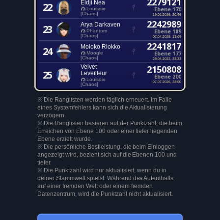
2279121
Eldji Nea
22
Ebene 170
Louisoix
[Chaos]
19.02.2026, 20:46
2242989
Arya Darkaven
23
Ebene 189
Phantom
[Chaos]
07.04.2025, 13:09
2241817
Moloko Riokko
24
Ebene 177
Moogle
[Chaos]
29.04.2022, 23:33
Velvet
2150808
25
Leveilleur
Ebene 200
Louisoix
07.07.2026, 23:00
[Chaos]
※ Die Ranglisten werden täglich erneuert. Im Falle
eines Systemfehlers kann sich die Aktualisierung
verzögern.
※ Die Ranglisten basieren auf der Punktzahl, die beim
Erreichen von Ebene 100 oder einer tiefer liegenden
Ebene erzielt wurde.
※ Die persönliche Bestleistung, die beim Einloggen
angezeigt wird, bezieht sich auf die Ebenen 100 und
tiefer.
※ Die Punktzahl wird nur aktualisiert, wenn du in
deiner Stammwelt spielst. Während des Aufenthalts
auf einer fremden Welt oder einem fremden
Datenzentrum, wird die Punktzahl nicht aktualisiert.