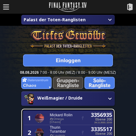
Palast der Toten-Ranglisten
08.08.2026
7:00 - 8:00 Uhr (MEZ) / 8:00 - 9:00 Uhr (MESZ)
Chaos
Weißmagier / Druide
3356935
Mickard Rolin
1
Ebene 200
Omega
[Chaos]
24.11.2023, 22:53
Thurin
3335517
2
Turambar
Ebene 200
Louisoix