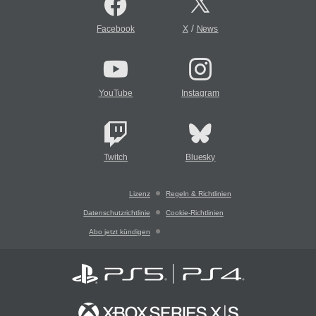
/
Facebook
X
News
YouTube
Instagram
Twitch
Bluesky
Lizenz
Regeln & Richtlinien
Datenschutzrichtlinie
Cookie-Richtlinien
Abo jetzt kündigen