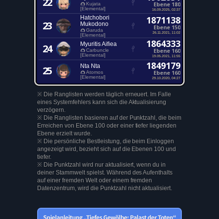
22
Ebene 180
Kujata
[Elemental]
16.09.2025, 02:37
Hatchobori
1871138
23
Mukodono
Ebene 150
Garuda
26.11.2021, 11:02
[Elemental]
1864333
Myuritis Aifiea
24
Ebene 160
Carbuncle
[Elemental]
19.05.2021, 11:55
1849179
Nta Nta
25
Ebene 160
Atomos
[Elemental]
29.10.2020, 04:27
※ Die Ranglisten werden täglich erneuert. Im Falle
eines Systemfehlers kann sich die Aktualisierung
verzögern.
※ Die Ranglisten basieren auf der Punktzahl, die beim
Erreichen von Ebene 100 oder einer tiefer liegenden
Ebene erzielt wurde.
※ Die persönliche Bestleistung, die beim Einloggen
angezeigt wird, bezieht sich auf die Ebenen 100 und
tiefer.
※ Die Punktzahl wird nur aktualisiert, wenn du in
deiner Stammwelt spielst. Während des Aufenthalts
auf einer fremden Welt oder einem fremden
Datenzentrum, wird die Punktzahl nicht aktualisiert.