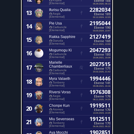
Ebene 188
Kujata
[Elemental]
05.09.2020, 06:13
2282034
Ifurisu Qualia
13
Ebene 189
Aegis
[Elemental]
02.12.2024, 12:23
2195044
Pie Usa
14
Ebene 190
Carbuncle
[Elemental]
03.03.2024, 13:47
2127419
Rakka Sapphire
15
Ebene 169
Garuda
[Elemental]
24.11.2021, 13:59
2047293
Mogumogu Ki
16
Ebene 180
Carbuncle
[Elemental]
20.06.2021, 15:09
Marielle
2027515
17
Chamberliaux
Ebene 171
Carbuncle
20.02.2025, 21:42
[Elemental]
1994446
Myra Valaeth
18
Ebene 141
Tonberry
[Elemental]
09.08.2021, 15:16
1976308
Riversi Voras
19
Ebene 176
Aegis
[Elemental]
08.11.2025, 14:29
1919511
Chonpe Kun
20
Ebene 170
Atomos
[Elemental]
13.04.2023, 14:29
1912511
Miu Sevenseas
21
Ebene 170
Tonberry
[Elemental]
06.06.2022, 05:22
1902851
Aya Mocchi