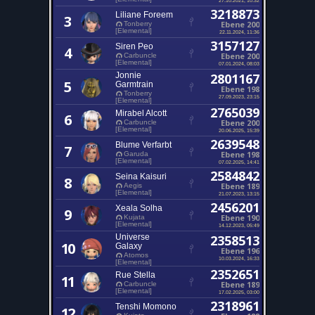
3218873
Liliane Foreem
3
Ebene 200
Tonberry
[Elemental]
22.11.2024, 11:36
3157127
Siren Peo
4
Ebene 200
Carbuncle
[Elemental]
07.01.2024, 08:03
Jonnie
2801167
5
Garmtrain
Ebene 198
Tonberry
27.09.2023, 23:15
[Elemental]
2765039
Mirabel Alcott
6
Ebene 200
Carbuncle
[Elemental]
20.06.2025, 15:39
2639548
Blume Verfarbt
7
Ebene 198
Garuda
[Elemental]
07.02.2025, 14:41
2584842
Seina Kaisuri
8
Ebene 189
Aegis
[Elemental]
21.07.2023, 13:15
2456201
Xeala Solha
9
Ebene 190
Kujata
[Elemental]
14.12.2023, 05:49
Universe
2358513
10
Galaxy
Ebene 196
Atomos
10.03.2024, 16:33
[Elemental]
2352651
Rue Stella
11
Ebene 189
Carbuncle
[Elemental]
17.02.2025, 03:00
2318961
Tenshi Momono
12