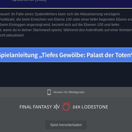
euert. Im Falle eines Systemfehlers kann sich die Aktualisierung verzögern.
Punktzahl, die beim Erreichen von Ebene 100 oder einer tiefer liegenden Ebene erz
 beim Einloggen angezeigt wird, bezieht sich auf die Ebenen 100 und tiefer.
ert, wenn du in deiner Stammwelt spielst. Während des Aufenthalts auf einer fremd
ht aktualisiert.
Version für Mobilgeräte
Spiel herunterladen