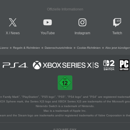
Offizielle Informationen
X
/
News
YouTube
Instagram
Twitch
Lizenz
Regeln & Richtlinien
Datenschutzrichtlinie
Cookie-Richtlinien
Abo jetzt kündige
 Family Mark", "PlayStation", "PS5 logo", "PS5", "PS4 logo" and "PS4" are registered trademark
XBOX Sphere mark, the Series X|S logo and XBOX Series X|S are trademarks of the Microsoft gro
Nintendo Switch is a trademark of Nintendo.
Mac is a trademark of Apple Inc.
eam and the Steam logo are trademarks and/or registered trademarks of Valve Corporation in the 
© SQUARE ENIX