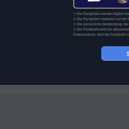
※ Die Ranglisten werden täglich ern
※ Die Ranglisten basieren auf der 
※ Die persönliche Bestleistung, die
※ Die Punktzahl wird nur aktualisi
Datenzentrum, wird die Punktzahl nic