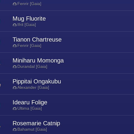
Fenrir [Gaia]
Mug Fluorite
Ifrit [Gaia]
Tianon Chartreuse
Fenrir [Gaia]
Miniharu Momonga
Durandal [Gaia]
Pippitai Ongakubu
Alexander [Gaia]
Idearu Folige
Ultima [Gaia]
Rosemarie Catnip
Bahamut [Gaia]