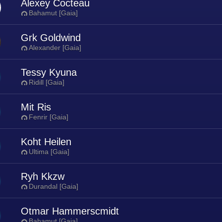
Alexey Cocteau
Bahamut [Gaia]
Grk Goldwind
Alexander [Gaia]
Tessy Kyuna
Ridill [Gaia]
Mit Ris
Fenrir [Gaia]
Koht Heilen
Ultima [Gaia]
Ryh Kkzw
Durandal [Gaia]
Otmar Hammerscmidt
Bahamut [Gaia]